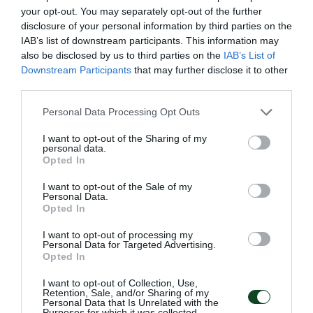
your opt-out. You may separately opt-out of the further
Άξιο αναφοράς, πάντως, πως οι φιλοξενούμενοι θα
disclosure of your personal information by third parties on the
έπρεπε να έχουν μείνει με παίκτη λιγότερο από το
IAB’s list of downstream participants. This information may
also be disclosed by us to third parties on the
IAB’s List of
31′ καθώς λανθασμένα ο διαιτητής έδειξε κίτρινη
Downstream Participants
that may further disclose it to other
αντί για κόκκινη κάρτα στον Ρόουζ για το
third parties.
μαρκάρισμά του πάνω στον Καρλίτος.
Please note that this website/app uses one or more Google
Personal Data Processing Opt Outs
services and may gather and store information including but
Στην επανάληψη η εικόνα των Πράσινων βελτιώθηκε
not limited to your visit or usage behaviour. You may click to
I want to opt-out of the Sharing of my
personal data.
αισθητά. Οι ποδοσφαιριστές του Ντάνι Πογιάτος
grant or deny consent to Google and its third-party tags to
Opted In
use your data for below specified purposes in below Google
πίεσαν τον Άρη και στο τελευταίο ημίωρο
consent section.
I want to opt-out of the Sale of my
δημιούργησαν κλασικές ευκαιρίες τις οποίες όμως
Personal Data.
Opted In
δεν μπόρεσαν να αξιοποιήσουν. Σε αυτό
I want to opt-out of processing my
καθοριστικό ρόλο έπαιξε άλλοτε η αστοχία, όπως
Personal Data for Targeted Advertising.
Opted In
στην περίπτωση του Αϊτόρ στο 67’ και άλλοτε η
ατυχία, όπως στη φάση του 79’ όταν ο Μακέντα
I want to opt-out of Collection, Use,
Retention, Sale, and/or Sharing of my
Personal Data that Is Unrelated with the
έκανε εντυπωσιακό σουτ όμως είδε την μπάλα να
Purposes for which it was collected.