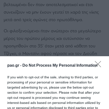
βελτιωμένοι δεν ήταν αποτελεσματικοί και έτσι
συνεχίζουν να μην έχουν γευτεί τη χαρά της νίκης
μετά από τρείς αγώνες στο πρωτάθλημα.
Οι φιλοξενούμενοι ήταν ανώτεροι στο μεγαλύτερο
μέρος του πρώτου μέρους και ευτύχησαν να
προηγηθούν στο 35’ όταν μετά από κάθετη του
Τζέγκο, ο Μαντσίνι αφού πέρασε και τον Διούδη
έστειλε την μπάλα στα δίχτυα. Μάλιστα, υπήρξαν
pao.gr -
Do Not Process My Personal Information
δύο ακόμα ευκαιρίες για την ομάδα της
Θεσσαλονίκης στις οποίες θα μπορούσε να
If you wish to opt-out of the sale, sharing to third parties, or
processing of your personal or sensitive information for
διπλασιάσει τα τέρματά της. Μοναδική ίσως
targeted advertising by us, please use the below opt-out
απειλητική στιγμή για την εστία του Άρη στα πρώτα
section to confirm your selection. Please note that after your
opt-out request is processed you may continue seeing
45’, το σουτ του Βέλεθ στις καθυστερήσεις όταν ο
interest-based ads based on personal information utilized by
Δεληζήσης έσωσε την ομάδα του πάνω στη γραμμή.
us or personal information disclosed to third parties prior to