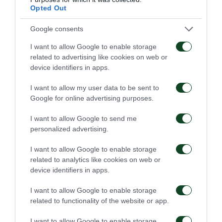
Opted Out
σταματάει στο οριζόντιο δοκάρι του Μπουσέ.
Google consents
Η ασφυκτική πίεση των γηπεδούχων συνεχίστηκε,
I want to allow Google to enable storage
ωστόσο, το σκορ δεν άλλαξε μέχρι και το τελευταίο
related to advertising like cookies on web or
σφύριγμα του διαιτητή της αναμέτρησης με τον
device identifiers in apps.
Παναθηναϊκό να γνωρίζει την δεύτερή του ήττα σε 3
I want to allow my user data to be sent to
αγώνες στο πρωτάθλημα και να παραμένει στον
Google for online advertising purposes.
έναν μόλις βαθμό.
I want to allow Google to send me
personalized advertising.
Παναθηναϊκός
: Διούδης, Σάντσες, Βέλεθ, Σένκεφελντ,
Χουάνκαρ, Κουρμπέλης, Αλεξανδρόπουλος (71’
I want to allow Google to enable storage
related to analytics like cookies on web or
Σερπέζης), Χατζηγιοβάνης, Μπουζούκης (62’
device identifiers in apps.
Σαβιέρ), Αϊτόρ (71’ Μακέντα), Καρλίτος.
I want to allow Google to enable storage
Άρης
: Μπουσέ, Σάκιτς, Δεληζήσης, Ρόουζ, Γκάνεα,
related to functionality of the website or app.
Τζέγκο, Ματίγια (81’ Σούντγκρεν), Μαντσίνι (60’
I want to allow Google to enable storage