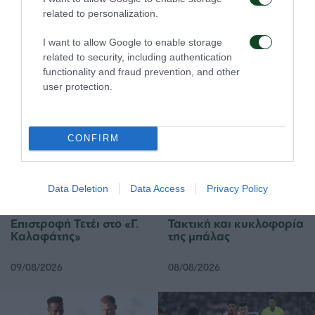
Σάσα), Μπερτόλιο (60’ Γκαρσία), Γκάμα (81’ Μάνος),
related to personalization.
Λόπεθ (90’ Μπαγκαλιάνης).
I want to allow Google to enable storage
related to security, including authentication
functionality and fraud prevention, and other
user protection.
ΑΓΩΝΙΣΤΙΚΑ
CONFIRM
Data Deletion
Data Access
Privacy Policy
Επιστροφή Τετέι στο «Γ.
Τακτική και κυκλοφορία
Καλαφάτης»
της μπάλας
09/08/2026
08/08/2026