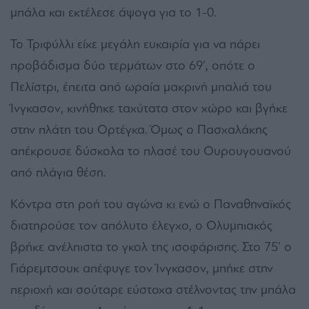
μπάλα και εκτέλεσε άψογα για το 1-0.
Το Τριφύλλι είχε μεγάλη ευκαιρία για να πάρει
προβάδισμα δύο τερμάτων στο 69’, οπότε ο
Πελίστρι, έπειτα από ωραία μακρινή μπαλιά του
Ίνγκασον, κινήθηκε ταχύτατα στον χώρο και βγήκε
στην πλάτη του Ορτέγκα. Όμως ο Πασχαλάκης
απέκρουσε δύσκολα το πλασέ του Ουρουγουανού
από πλάγια θέση.
Κόντρα στη ροή του αγώνα κι ενώ ο Παναθηναϊκός
διατηρούσε τον απόλυτο έλεγχο, ο Ολυμπιακός
βρήκε ανέλπιστα το γκολ της ισοφάρισης. Στο 75’ ο
Γιάρεμτσουκ απέφυγε τον Ίνγκασον, μπήκε στην
περιοχή και σούταρε εύστοχα στέλνοντας την μπάλα