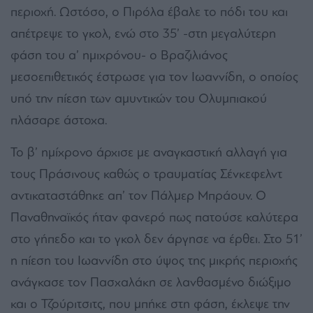
περιοχή. Ωστόσο, ο Πιρόλα έβαλε το πόδι του και
απέτρεψε το γκολ, ενώ στο 35’ -στη μεγαλύτερη
φάση του α’ ημιχρόνου- ο Βραζιλιάνος
μεσοεπιθετικός έστρωσε για τον Ιωαννίδη, ο οποίος
υπό την πίεση των αμυντικών του Ολυμπιακού
πλάσαρε άστοχα.
Το β’ ημίχρονο άρχισε με αναγκαστική αλλαγή για
τους Πράσινους καθώς ο τραυματίας Σένκεφελντ
αντικαταστάθηκε απ’ τον Πάλμερ Μπράουν. Ο
Παναθηναϊκός ήταν φανερό πως πατούσε καλύτερα
στο γήπεδο και το γκολ δεν άργησε να έρθει. Στο 51’
η πίεση του Ιωαννίδη στο ύψος της μικρής περιοχής
ανάγκασε τον Πασχαλάκη σε λανθασμένο διώξιμο
και ο Τζούριτσιτς, που μπήκε στη φάση, έκλεψε την