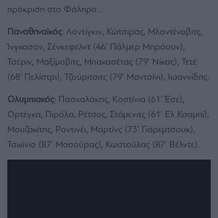
πρόκριση στο Φάληρο…
Παναθηναϊκός
: Λοντίγκιν, Κώτσιρας, Μλαντένοβιτς,
Ίνγκασον, Σένκεφελντ (46’ Πάλμερ Μπράουν),
Τσέριν, Μαξίμοβιτς, Μπακασέτας (79’ Νίκας), Τετέ
(68’ Πελίστρι), Τζούριτσιτς (79’ Μαντσίνι), Ιωαννίδης.
Ολυμπιακός
: Πασχαλάκης, Κοστίνια (61’ Έσε),
Ορτέγκα, Πιρόλα, Ρέτσος, Στάμενιτς (61’ Ελ Κααμπί),
Μουζακίτης, Ροντινέι, Μαρτίνς (73’ Γιάρεμτσουκ),
Τσικίνιο (87’ Μασούρας), Κωστούλας (87’ Βέλντε).