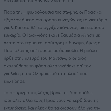
στα δίχτυα του Λοντίγκιν για το 1-1.
Παρά την… ψυχρολουσία της στιγμής, οι Πράσινοι
έβγαλαν άμεσα αντίδραση κυνηγώντας το νικητήριο
γκολ. Και στο 83’ το άγγιξαν χάνοντας μια τεράστια
ευκαιρία. Ο Ιωαννίδης έκανε θαυμάσια κίνηση με
πλάτη στο τέρμα και σούταρε με δύναμη, όμως ο
Πασχαλάκης απέκρουσε με δυσκολία. Η μπάλα
ήρθε στην πλευρά του Μαντσίνι, ο οποίος
ακολούθησε τη φάση αλλά νικήθηκε απ’ τον
γκολκίπερ του Ολυμπιακού στο πλασέ που
επιχείρησε.
Το σφύριγμα της λήξης βρήκε τις δυο ομάδες
ισόπαλες αλλά τους Πράσινους να κερδίζουν τις
εντυπώσεις. Και πλέον θα τα δώσουν όλα για την