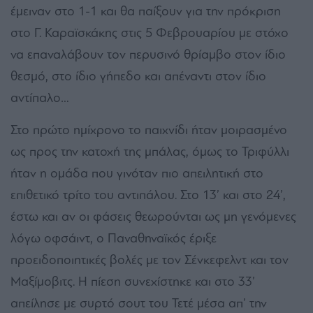
έμειναν στο 1-1 και θα παίξουν για την πρόκριση
στο Γ. Καραϊσκάκης στις 5 Φεβρουαρίου με στόχο
να επαναλάβουν τον περυσινό θρίαμβο στον ίδιο
θεσμό, στο ίδιο γήπεδο και απέναντι στον ίδιο
αντίπαλο…
Στο πρώτο ημίχρονο το παιχνίδι ήταν μοιρασμένο
ως προς την κατοχή της μπάλας, όμως το Τριφύλλι
ήταν η ομάδα που γινόταν πιο απειλητική στο
επιθετικό τρίτο του αντιπάλου. Στο 13’ και στο 24’,
έστω και αν οι φάσεις θεωρούνται ως μη γενόμενες
λόγω οφσάιντ, ο Παναθηναϊκός έριξε
προειδοποιητικές βολές με τον Σένκεφελντ και τον
Μαξίμοβιτς. Η πίεση συνεχίστηκε και στο 33’
απείλησε με συρτό σουτ του Τετέ μέσα απ’ την