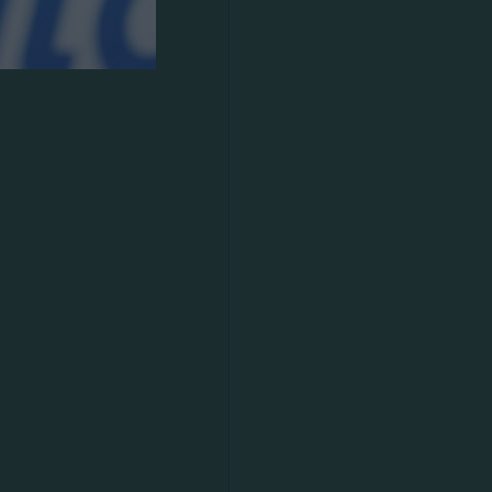
 νικηφόρα
ague.
χτυα για
λημα και τα
 και έσπασε
.
ον καθώς ο
ο ντέρμπι με
 στο ματς.
ρεία της
 ισοφαρίσει