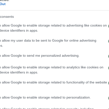
έρμα του και με ένα καταπληκτικό τελείωμα από πλάγ
Out
consents
ς, Καρμόνα, Καστάνιο, Χριστόπουλος, Γκρόζντανιτς (6
o allow Google to enable storage related to advertising like cookies on
 (77’ Ζουγλής), Καλτσάς (81’ Σίτο), Ρεγκίς, Μιριτέγιο 
evice identifiers in apps.
o allow my user data to be sent to Google for online advertising
s.
ντένοβιτς, Γεντβάι (84’ Ρουμπέν), Πάλμερ Μπράουν (46’
to allow Google to send me personalized advertising.
αλάσιος (74’ Βιλένα), Βέρμπιτς (66’ Μαντσίνι), Σπόραρ (
o allow Google to enable storage related to analytics like cookies on
evice identifiers in apps.
o allow Google to enable storage related to functionality of the website
o allow Google to enable storage related to personalization.
o allow Google to enable storage related to security, including