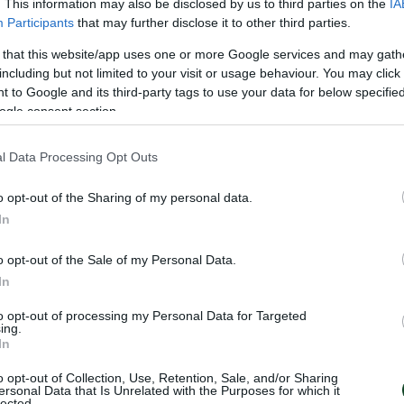
. This information may also be disclosed by us to third parties on the
IA
καστική αλλαγή για τους Πράσινους λόγω ενοχλήσεων π
Participants
that may further disclose it to other third parties.
ε απ’ τον Σένκεφελντ. Στο 48’ το Τριφύλλι απείλησε μ
 that this website/app uses one or more Google services and may gath
 απ’ τον Βέρμπιτς, σούταρε ωραία αλλά ο Παπαδόπου
including but not limited to your visit or usage behaviour. You may click 
 to Google and its third-party tags to use your data for below specifi
υ Αστέρα αντέδρασε αποτελεσματικά σε άλλες δύο με
ogle consent section.
πάθεια του Μλαντένοβιτς μετά από πάσα του Τσέριν και
ούριτσιτς.
l Data Processing Opt Outs
σπάθησε να γίνει απειλητικός στο 71’ με τον Καλτσά, 
o opt-out of the Sharing of my personal data.
In
ισμα στην ενδεκάδα απ’ τον Γιοβάνοβιτς -με την είσοδ
σο αποτέλεσμα καθώς το Τριφύλλι όχι μόνο επανέκτησε 
o opt-out of the Sale of my Personal Data.
In
ξη άλλων δύο τερμάτων.
to opt-out of processing my Personal Data for Targeted
 Καρμόνα και ο διαιτητής καταλόγισε το πέναλτι που με
ing.
In
ίος στο 87’ σκόραρε για δεύτερη φορά στο ματς. Ο Τσ
o opt-out of Collection, Use, Retention, Sale, and/or Sharing
ριστερά, όπου ο Ιωαννίδης έκανε την κούρσα, είδε ότι ο
ersonal Data that Is Unrelated with the Purposes for which it
lected.