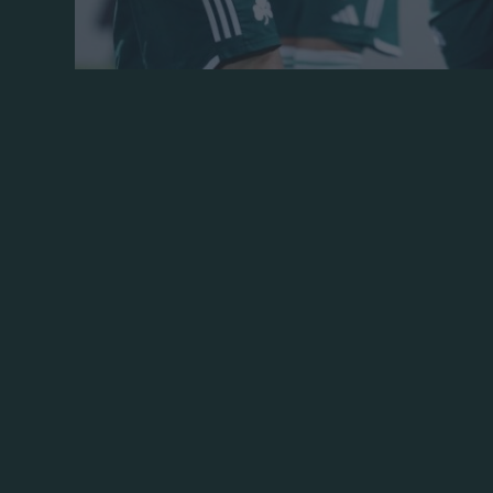
Ο Παναθηναϊκός έβγαλε τρομερή αντίδρασ
απ’ την Τρίπολη επικρατώντας με 4-1 του
Με σκόρερ τον Αράο, που πέτυχε το πρώτο
δεύτερη φορά εφέτος και τον Ιωαννίδη π
έξι συνολικά στη σεζόν, η ομάδα του Ιβάν
μια αρνητική παράδοση σε μια έδρα όπου 
Οι Πράσινοι παρατάχθηκαν στον αγωνιστ
Γιοβάνοβιτς, λόγω των συνεχόμενων αγώνω
την ΑΕΚ. Το Τριφύλλι έκανε ιδανική εκκί
Μόλις στο 6’ ο Μλαντένοβιτς εκτέλεσε εξα
μπάλας και με το σώμα την έστειλε στα δ