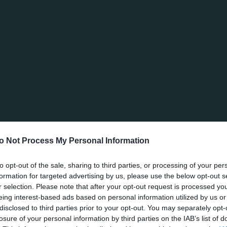
ντρα του Άλβαρες.
παιχνίδι και κυκλοφόρησαν με υπομονή την μπάλα ψάχ
με νέα κεφαλιά του Αράο (και πάλι από εκτέλεση φάουλ
ός δεύτερου γκολ με τη συμπλήρωση του ημίωρου. Στο 3
ς, ο οποίος πραγματοποίησε μια θαυμάσια σέντρα στο
ι με ένα εξαιρετικό τελείωμα πέτυχε το 1-2.
ράρει και τρίτη φορά προτού ολοκληρωθεί το ημίχρο
o Not Process My Personal Information
αρκάρισμα του Άλβαρες εντός περιοχής. Ο Σπόραρ ανέ
ωστά στην αριστερή πλευρά αποκρούοντας, ενώ στην
to opt-out of the sale, sharing to third parties, or processing of your per
ακό ανάποδο ψαλίδι. Και πάλι όμως ο γκολκίπερ του Α
formation for targeted advertising by us, please use the below opt-out s
r selection. Please note that after your opt-out request is processed y
ας σωτήρια επέμβαση, ενώ στη συνέχεια η μπάλα προσ
eing interest-based ads based on personal information utilized by us or
disclosed to third parties prior to your opt-out. You may separately opt-
losure of your personal information by third parties on the IAB’s list of