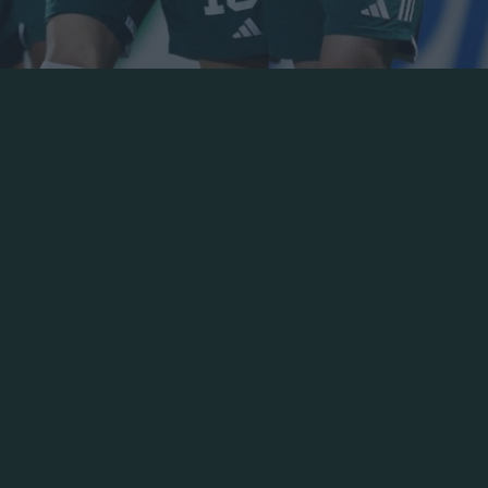
η μετά την ήττα απ’ την ΑΕΚ στο ντέρμπι και πέρασε
 Αστέρα για την 6η αγωνιστική της Stoiximan Super Le
 του τέρμα με τα πράσινα, τον Βέρμπιτς που βρήκε δί
ου εκτέλεσε δύο φορές φτάνοντας τα τρία στο πρωτάθ
 Γιοβάνοβιτς έδειξε χαρακτήρα, πήρε μια πολύτιμη νίκη
είχε να κερδίσει από τον Φεβρουάριο του 2017 (0-5)
ικό χώρο του Θ. Κολοκοτρώνης με εκτεταμένο ροτέισ
ν, άλλαξε τους εννέα απ’ τους έντεκα που άρχισαν στ
νηση καθώς βρήκε τον δρόμο προς τα δίχτυα πολύ νωρίς
ιρετικά ένα φάουλ από δεξιά και ο Αράο μπήκε στην πο
ίχτυα για το 0-1. Άμεσα όμως ο Αστέρας κατόρθωσε να