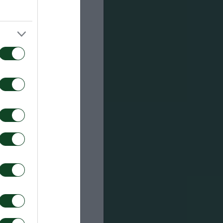
ια θέση
1’
(61’
73’