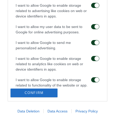
Πρώτη προπόνηση για
Για την πρόκριση στη
I want to allow Google to enable storage
τον Γκαρσία
Σόφια
related to advertising like cookies on web or
device identifiers in apps.
06/08/2026
05/08/2026
I want to allow my user data to be sent to
Google for online advertising purposes.
I want to allow Google to send me
personalized advertising.
I want to allow Google to enable storage
related to analytics like cookies on web or
Η ευρωπαϊκή λίστα για
Ιατρική ενημέρωση για
device identifiers in apps.
τα παιχνίδια με την
τον Ανδρέα Τετέι
ΤΣΣΚΑ 1948
I want to allow Google to enable storage
05/08/2026
04/08/2026
related to functionality of the website or app.
CONFIRM
I want to allow Google to enable storage
related to personalization.
Data Deletion
Data Access
Privacy Policy
I want to allow Google to enable storage