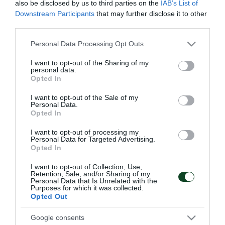
also be disclosed by us to third parties on the
IAB’s List of
Οι Πράσινοι ξεκίνησαν με προθέρμανση, συνέχισαν
Downstream Participants
that may further disclose it to other
με ασκήσεις κατοχής μπάλας και ολοκλήρωσαν με
third parties.
παιχνίδι τακτικής. Το πρόγραμμα δεν ολοκλήρωσαν
Please note that this website/app uses one or more Google
Personal Data Processing Opt Outs
services and may gather and store information including but
οι Ούφε Μπεκ και Σπύρος Τζαβίδας. Ο Μπεκ
not limited to your visit or usage behaviour. You may click to
I want to opt-out of the Sharing of my
personal data.
δέχθηκε ένα χτύπημα στην ποδοκνημική ενώ ο
grant or deny consent to Google and its third-party tags to
Opted In
use your data for below specified purposes in below Google
Τζαβίδας υπέστη ελαφρύ διάστρεμμα. Κανείς εκ των
consent section.
I want to opt-out of the Sale of my
δύο αντιμετωπίζει ιδιαίτερο πρόβλημα.
Personal Data.
Opted In
I want to opt-out of processing my
Personal Data for Targeted Advertising.
Opted In
ΑΓΩΝΙΣΤΙΚΑ
I want to opt-out of Collection, Use,
Retention, Sale, and/or Sharing of my
Personal Data that Is Unrelated with the
Purposes for which it was collected.
Opted Out
Google consents