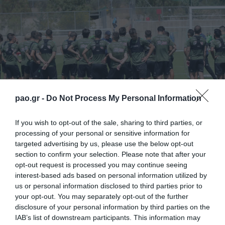
pao.gr -
Do Not Process My Personal Information
If you wish to opt-out of the sale, sharing to third parties, or
Η πρώτη προπόνηση της εβδομάδας είχε χαμόγελα,
processing of your personal or sensitive information for
targeted advertising by us, please use the below opt-out
μια και για πρώτη φορά δεν έλειπε κανείς, μετά την
section to confirm your selection. Please note that after your
επιστροφή του Σένκεφελντ, ο οποίος ξεπέρασε τις
opt-out request is processed you may continue seeing
interest-based ads based on personal information utilized by
ενοχλήσεις στο γόνατο και την ενσωμάτωση του
us or personal information disclosed to third parties prior to
Κόναν για πρώτη φορά έπειτα από την επανέναρξη
your opt-out. You may separately opt-out of the further
disclosure of your personal information by third parties on the
των προπονήσεων.
IAB’s list of downstream participants. This information may