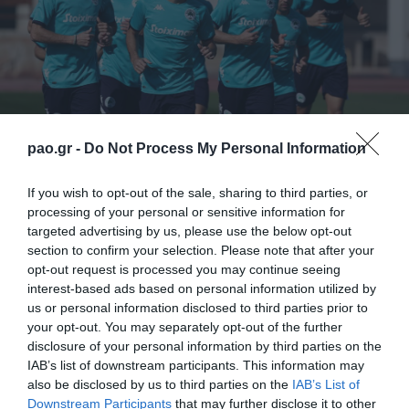
pao.gr -
Do Not Process My Personal Information
If you wish to opt-out of the sale, sharing to third parties, or
processing of your personal or sensitive information for
targeted advertising by us, please use the below opt-out
Ως είθισται την επομένη του αγώνα, ακόμα και αν
section to confirm your selection. Please note that after your
είναι φιλικός, οι ποδοσφαιριστές του Παναθηναϊκού
opt-out request is processed you may continue seeing
interest-based ads based on personal information utilized by
κάνουν πρόγραμμα αποθεραπείας. Αυτό συνέβη και
us or personal information disclosed to third parties prior to
το πρωί της Παρασκευής στο Δημοτικό Στάδιο
your opt-out. You may separately opt-out of the further
disclosure of your personal information by third parties on the
Πέγειας της Κύπρου, το οποίο φιλοξενεί τους
IAB’s list of downstream participants. This information may
Πράσινους από τις 28 Νοεμβρίου.
also be disclosed by us to third parties on the
IAB’s List of
Downstream Participants
that may further disclose it to other