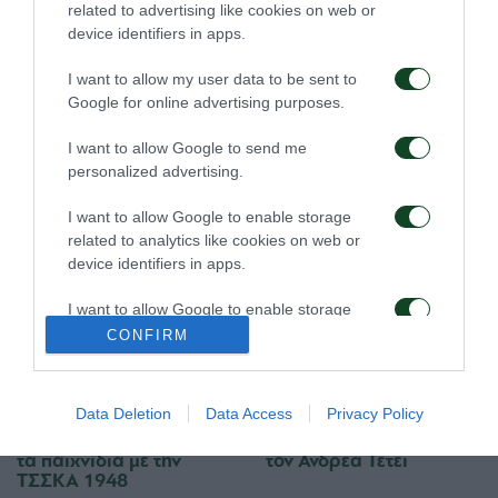
related to advertising like cookies on web or
device identifiers in apps.
I want to allow my user data to be sent to
Google for online advertising purposes.
I want to allow Google to send me
personalized advertising.
Πρώτη προπόνηση για
Για την πρόκριση στη
τον Γκαρσία
Σόφια
I want to allow Google to enable storage
related to analytics like cookies on web or
06/08/2026
05/08/2026
device identifiers in apps.
I want to allow Google to enable storage
related to functionality of the website or app.
CONFIRM
I want to allow Google to enable storage
related to personalization.
Data Deletion
Data Access
Privacy Policy
Η ευρωπαϊκή λίστα για
Ιατρική ενημέρωση για
I want to allow Google to enable storage
τα παιχνίδια με την
τον Ανδρέα Τετέι
related to security, including authentication
ΤΣΣΚΑ 1948
functionality and fraud prevention, and other