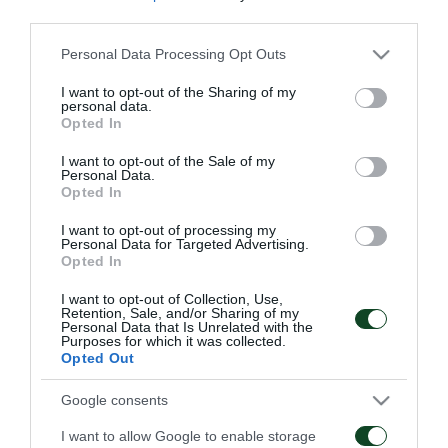
third parties.
Στο πρόγραμμα εντάχθηκαν οι Παλάσιος, Βέρμπιτς,
οι οποίοι ξεπέρασαν τις ενοχλήσεις που είχαν.
Please note that this website/app uses one or more Google
Personal Data Processing Opt Outs
services and may gather and store information including but
Αντίθετα, γυμναστήριο έκαναν οι Κουρμπέλης,
not limited to your visit or usage behaviour. You may click to
I want to opt-out of the Sharing of my
personal data.
Σένκεφελντ, Ιωαννίδης.
grant or deny consent to Google and its third-party tags to
Opted In
use your data for below specified purposes in below Google
consent section.
I want to opt-out of the Sale of my
Personal Data.
Opted In
ΑΓΩΝΙΣΤΙΚΑ
I want to opt-out of processing my
Personal Data for Targeted Advertising.
Opted In
I want to opt-out of Collection, Use,
Retention, Sale, and/or Sharing of my
Personal Data that Is Unrelated with the
Purposes for which it was collected.
Opted Out
Επιστροφή Τετέι στο «Γ.
Τακτική και κυκλοφορία
Καλαφάτης»
της μπάλας
Google consents
I want to allow Google to enable storage
09/08/2026
08/08/2026