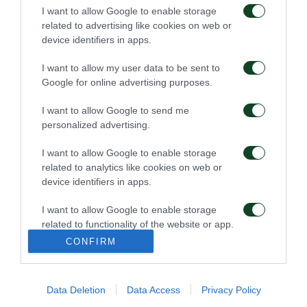
Πρώτη προπόνηση για
Για την πρόκριση στη
I want to allow Google to enable storage
τον Γκαρσία
Σόφια
related to advertising like cookies on web or
device identifiers in apps.
06/08/2026
05/08/2026
I want to allow my user data to be sent to
Google for online advertising purposes.
I want to allow Google to send me
personalized advertising.
I want to allow Google to enable storage
Η ευρωπαϊκή λίστα για
Ιατρική ενημέρωση για
related to analytics like cookies on web or
τα παιχνίδια με την
τον Ανδρέα Τετέι
device identifiers in apps.
ΤΣΣΚΑ 1948
05/08/2026
04/08/2026
I want to allow Google to enable storage
related to functionality of the website or app.
CONFIRM
I want to allow Google to enable storage
related to personalization.
Data Deletion
Data Access
Privacy Policy
I want to allow Google to enable storage