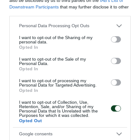
also be disclosed by us to third parties on the
IAB’s List of
Downstream Participants
that may further disclose it to other
Βρισκόμαστε στην αρχή μίας απαιτητικής σεζόν σε
third parties.
ελληνικές και ευρωπαϊκές διοργανώσεις. Γνωρίζουμε
Please note that this website/app uses one or more Google
Personal Data Processing Opt Outs
τι πρέπει να κάνουμε. Παρακαλούμε τους φιλάθλους
services and may gather and store information including but
not limited to your visit or usage behaviour. You may click to
I want to opt-out of the Sharing of my
της ομάδας μας να σταθούν στο πλευρό μας, γιατί
personal data.
grant or deny consent to Google and its third-party tags to
Opted In
χωρίς αυτούς όλα γίνονται δυσκολότερα. Δεν
use your data for below specified purposes in below Google
consent section.
χρειάζονται πολλά λόγια. Τα υπόλοιπα στο γήπεδο».
I want to opt-out of the Sale of my
Personal Data.
Opted In
I want to opt-out of processing my
Personal Data for Targeted Advertising.
Opted In
ΑΓΩΝΙΣΤΙΚΑ
I want to opt-out of Collection, Use,
Retention, Sale, and/or Sharing of my
Personal Data that Is Unrelated with the
Purposes for which it was collected.
Opted Out
Google consents