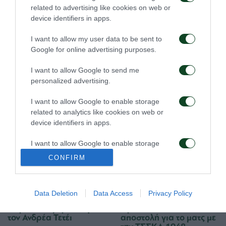
08/08/2026
06/08/2026
related to advertising like cookies on web or
device identifiers in apps.
I want to allow my user data to be sent to
Google for online advertising purposes.
I want to allow Google to send me
personalized advertising.
Για την πρόκριση στη
Η ευρωπαϊκή λίστα για
Σόφια
τα παιχνίδια με την
I want to allow Google to enable storage
ΤΣΣΚΑ 1948
related to analytics like cookies on web or
05/08/2026
05/08/2026
device identifiers in apps.
I want to allow Google to enable storage
related to functionality of the website or app.
CONFIRM
I want to allow Google to enable storage
related to personalization.
Data Deletion
Data Access
Privacy Policy
I want to allow Google to enable storage
Ιατρική ενημέρωση για
Προπόνηση και
τον Ανδρέα Τετέι
αποστολή για το ματς με
related to security, including authentication