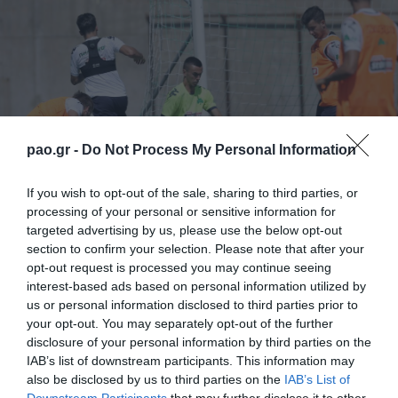
pao.gr -
Do Not Process My Personal Information
If you wish to opt-out of the sale, sharing to third parties, or
processing of your personal or sensitive information for
targeted advertising by us, please use the below opt-out
Στο πρωινό πρόγραμμα της Πέμπτης ο Αχιλλέας
section to confirm your selection. Please note that after your
opt-out request is processed you may continue seeing
Πούγγουρας συμμετείχε σε όλες τις ασκήσεις,
interest-based ads based on personal information utilized by
ξεπερνώντας πλέον το πρόβλημα στο μετατάρσιο.
us or personal information disclosed to third parties prior to
your opt-out. You may separately opt-out of the further
disclosure of your personal information by third parties on the
Το πρόγραμμα περιελάμβανε προθέρμανση,
IAB’s list of downstream participants. This information may
ασκήσεις φυσικής κατάστασης, τακτική και διπλό.
also be disclosed by us to third parties on the
IAB’s List of
Downstream Participants
that may further disclose it to other