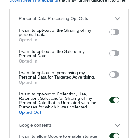
Στο πρώτο μέρος συμμετείχε ο Βιγιαφάνιες, ο
third parties.
οποίος στη συνέχεια ακολούθησε αποφόρτιση.
Please note that this website/app uses one or more Google
Personal Data Processing Opt Outs
Αποφόρτιση έκανε και ο Αγιούμπ, ενώ θεραπεία
services and may gather and store information including but
ακολούθησε ο Μαυρομμάτης και ατομικό ο
not limited to your visit or usage behaviour. You may click to
I want to opt-out of the Sharing of my
personal data.
grant or deny consent to Google and its third-party tags to
Εμμανουηλίδης.
Opted In
use your data for below specified purposes in below Google
consent section.
I want to opt-out of the Sale of my
Personal Data.
Opted In
ΑΓΩΝΙΣΤΙΚΑ
I want to opt-out of processing my
Personal Data for Targeted Advertising.
Opted In
I want to opt-out of Collection, Use,
Retention, Sale, and/or Sharing of my
Personal Data that Is Unrelated with the
Purposes for which it was collected.
Opted Out
Τακτική και κυκλοφορία
Πρώτη προπόνηση για
Google consents
της μπάλας
τον Γκαρσία
I want to allow Google to enable storage