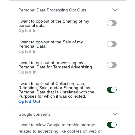
Σένκεφελντ.
Please note that this website/app uses one or more Google
Personal Data Processing Opt Outs
Τη Δευτέρα οι Πράσινοι έχουν ρεπό.
services and may gather and store information including but
not limited to your visit or usage behaviour. You may click to
I want to opt-out of the Sharing of my
personal data.
grant or deny consent to Google and its third-party tags to
Opted In
use your data for below specified purposes in below Google
consent section.
I want to opt-out of the Sale of my
ΑΓΩΝΙΣΤΙΚΑ
Personal Data.
Opted In
I want to opt-out of processing my
Personal Data for Targeted Advertising.
Opted In
I want to opt-out of Collection, Use,
Retention, Sale, and/or Sharing of my
Personal Data that Is Unrelated with the
Για την πρόκριση στη
Η ευρωπαϊκή λίστα για
Purposes for which it was collected.
Σόφια
τα παιχνίδια με την
Opted Out
ΤΣΣΚΑ 1948
05/08/2026
05/08/2026
Google consents
I want to allow Google to enable storage
related to advertising like cookies on web or