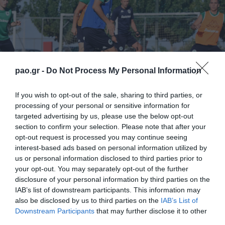
pao.gr -
Do Not Process My Personal Information
If you wish to opt-out of the sale, sharing to third parties, or
processing of your personal or sensitive information for
targeted advertising by us, please use the below opt-out
section to confirm your selection. Please note that after your
Με απογευματινή προπόνηση συνεχίστηκε την
opt-out request is processed you may continue seeing
Κυριακή η προετοιμασία του Παναθηναϊκού για την
interest-based ads based on personal information utilized by
us or personal information disclosed to third parties prior to
έναρξη του πρωταθλήματος της Super League. Το
your opt-out. You may separately opt-out of the further
πρόγραμμα περιελάμβανε προθέρμανση, ασκήσεις
disclosure of your personal information by third parties on the
IAB’s list of downstream participants. This information may
κατοχής μπάλας και παιχνίδι σε περιορισμένο χώρο.
also be disclosed by us to third parties on the
IAB’s List of
Μοναδική απουσία αυτή του τραυματία Μπαρτ
Downstream Participants
that may further disclose it to other
third parties.