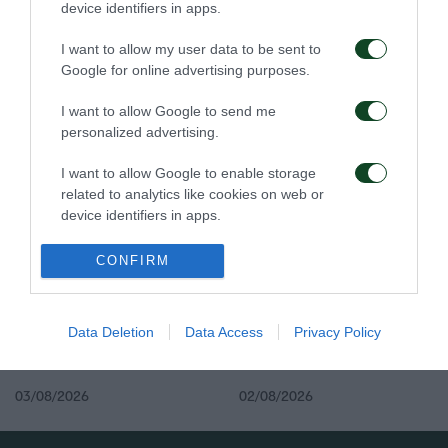
device identifiers in apps.
I want to allow my user data to be sent to
Google for online advertising purposes.
Ιατρική ενημέρωση για
Προπόνηση και
I want to allow Google to send me
τον Ανδρέα Τετέι
αποστολή για το ματς με
personalized advertising.
την ΤΣΣΚΑ 1948
04/08/2026
04/08/2026
I want to allow Google to enable storage
related to analytics like cookies on web or
device identifiers in apps.
I want to allow Google to enable storage
CONFIRM
related to functionality of the website or app.
I want to allow Google to enable storage
Τακτική και παιχνίδι
Πρώτη προπόνηση για
Data Deletion
Data Access
Privacy Policy
related to personalization.
τον Κάνγκουα
I want to allow Google to enable storage
03/08/2026
02/08/2026
related to security, including authentication
functionality and fraud prevention, and other
user protection.