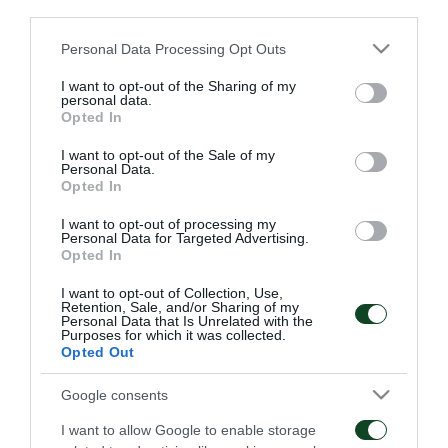
rondo, ασκήσεις κυκλοφορίας μπάλας, τακτική
third parties.
και παιχνίδι. Μέρος του προγράμματος
Please note that this website/app uses one or more Google
Personal Data Processing Opt Outs
ακολούθησε ο Πάντοβιτς, ειδικό πρόγραμμα
services and may gather and store information including but
not limited to your visit or usage behaviour. You may click to
I want to opt-out of the Sharing of my
έκανε ο Κυριακόπουλος και θεραπεία ο Ντέσερς.
personal data.
grant or deny consent to Google and its third-party tags to
Opted In
use your data for below specified purposes in below Google
consent section.
I want to opt-out of the Sale of my
Personal Data.
Opted In
ΑΓΩΝΙΣΤΙΚΑ
I want to opt-out of processing my
Personal Data for Targeted Advertising.
Opted In
I want to opt-out of Collection, Use,
Retention, Sale, and/or Sharing of my
Personal Data that Is Unrelated with the
Purposes for which it was collected.
Opted Out
Τακτική και κυκλοφορία
Πρώτη προπόνηση για
της μπάλας
τον Γκαρσία
Google consents
08/08/2026
06/08/2026
I want to allow Google to enable storage