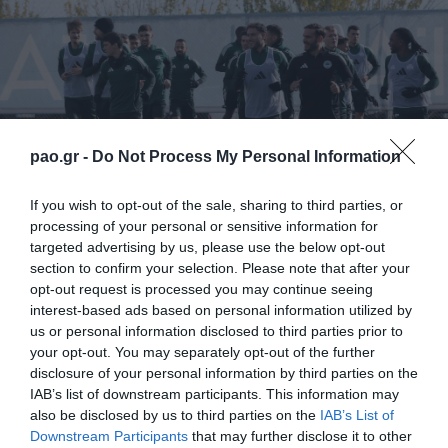
pao.gr -
Do Not Process My Personal Information
If you wish to opt-out of the sale, sharing to third parties, or
processing of your personal or sensitive information for
targeted advertising by us, please use the below opt-out
section to confirm your selection. Please note that after your
Με πρωινή προπόνηση στο «Γ. Καλαφάτης»
opt-out request is processed you may continue seeing
συνεχίστηκε την Παρασκευή η προετοιμασία του
interest-based ads based on personal information utilized by
us or personal information disclosed to third parties prior to
Παναθηναϊκού ενόψει της αναμέτρησης με τον
your opt-out. You may separately opt-out of the further
Πανσερραϊκό την Κυριακή στο ΟΑΚΑ.
disclosure of your personal information by third parties on the
IAB’s list of downstream participants. This information may
also be disclosed by us to third parties on the
IAB’s List of
Το πρόγραμμα περιελάμβανε προθέρμανση,
Downstream Participants
that may further disclose it to other