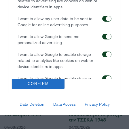
related to advertising like cookies on web or
device identifiers in apps.
I want to allow my user data to be sent to
Google for online advertising purposes.
I want to allow Google to send me
Για την πρόκριση στη
Η ευρωπαϊκή λίστα για
personalized advertising.
Σόφια
τα παιχνίδια με την
ΤΣΣΚΑ 1948
I want to allow Google to enable storage
05/08/2026
05/08/2026
related to analytics like cookies on web or
device identifiers in apps.
I want to allow Google to enable storage
CONFIRM
related to functionality of the website or app.
I want to allow Google to enable storage
related to personalization.
Data Deletion
Data Access
Privacy Policy
Ιατρική ενημέρωση για
Προπόνηση και
τον Ανδρέα Τετέι
αποστολή για το ματς με
I want to allow Google to enable storage
την ΤΣΣΚΑ 1948
related to security, including authentication
functionality and fraud prevention, and other
04/08/2026
04/08/2026