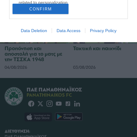
related to personalization.
CONFIRM
I want to allow Google to enable storage
related to security, including authentication
functionality and fraud prevention, and other
Data Deletion
Data Access
Privacy Policy
user protection.
Προπόνηση και
Τακτική και παιχνίδι
αποστολή για το ματς με
την ΤΣΣΚΑ 1948
04/08/2026
03/08/2026
ΠΑΕ ΠΑΝΑΘΗΝΑΪΚΟΣ
PANATHINAIKOS FC
ΔΙΕΥΘΥΝΣΗ:
ΠΑΕ ΠΑΝΑΘΗΝΑΪΚΟΣ,