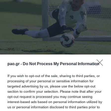
Με απογευματινή προπόνηση την Τρίτη στο «Γ.
pao.gr -
Do Not Process My Personal Information
Καλαφάτης» συνεχίστηκε η προετοιμασία του
If you wish to opt-out of the sale, sharing to third parties, or
Παναθηναϊκού ενόψει της αναμέτρησης με τον Άρη,
processing of your personal or sensitive information for
targeted advertising by us, please use the below opt-out
η οποία θα διεξαχθεί την Κυριακή (19/10, 19:30) στη
section to confirm your selection. Please note that after your
Θεσσαλονίκη. Ο Ντραγκόφσκι επέστρεψε στο
opt-out request is processed you may continue seeing
interest-based ads based on personal information utilized by
Κορωπί και προπονήθηκε κανονικά με την υπόλοιπη
us or personal information disclosed to third parties prior to
ομάδα, όπως και ο Φικάι.