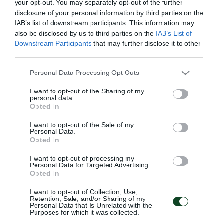
your opt-out. You may separately opt-out of the further
disclosure of your personal information by third parties on the
Οι Πράσινοι ξεκίνησαν με προθέρμανση, συνέχισαν
IAB’s list of downstream participants. This information may
also be disclosed by us to third parties on the
IAB’s List of
με ασκήσεις κυκλοφορίας μπάλας και τακτική ενώ
Downstream Participants
that may further disclose it to other
ολοκλήρωσαν με τελειώματα.
third parties.
Please note that this website/app uses one or more Google
Ατομικό πρόγραμμα ακολούθησαν οι Πελίστρι και
Personal Data Processing Opt Outs
services and may gather and store information including but
Σάντσες, ενώ σε θεραπεία υποβλήθηκαν οι Ντέσερς
not limited to your visit or usage behaviour. You may click to
I want to opt-out of the Sharing of my
personal data.
grant or deny consent to Google and its third-party tags to
και Μπόκος.
Opted In
use your data for below specified purposes in below Google
consent section.
I want to opt-out of the Sale of my
Με άδεια απουσίασαν οι διεθνείς Μπακασέτας,
Personal Data.
Opted In
Σιώπης, Σφιντέρσκι, Τσέριν, Ίνγκασον, Λαφόν και
Μπρέγκου.
I want to opt-out of processing my
Personal Data for Targeted Advertising.
Opted In
I want to opt-out of Collection, Use,
Retention, Sale, and/or Sharing of my
ΑΓΩΝΙΣΤΙΚΑ
Personal Data that Is Unrelated with the
Purposes for which it was collected.