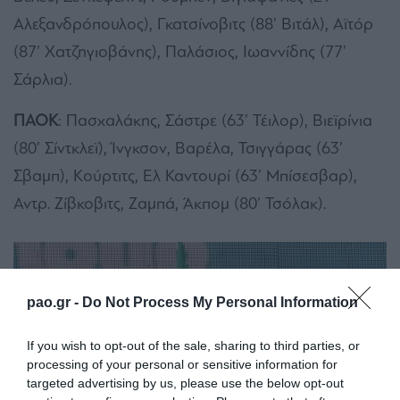
Αλεξανδρόπουλος), Γκατσίνοβιτς (88’ Βιτάλ), Αϊτόρ
(87’ Χατζηγιοβάνης), Παλάσιος, Ιωαννίδης (77’
Σάρλια).
ΠΑΟΚ
: Πασχαλάκης, Σάστρε (63’ Τέιλορ), Βιεϊρίνια
(80’ Σίντκλεϊ), Ίνγκσον, Βαρέλα, Τσιγγάρας (63’
Σβαμπ), Κούρτιτς, Ελ Καντουρί (63’ Μπίσεσβαρ),
Αντρ. Ζίβκοβιτς, Ζαμπά, Άκπομ (80’ Τσόλακ).
pao.gr -
Do Not Process My Personal Information
If you wish to opt-out of the sale, sharing to third parties, or
processing of your personal or sensitive information for
targeted advertising by us, please use the below opt-out