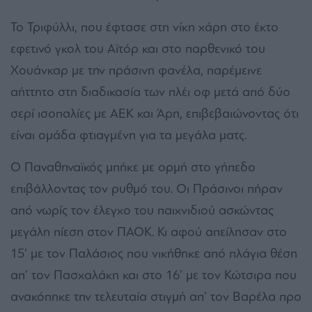
Το Τριφύλλι, που έφτασε στη νίκη χάρη στο έκτο
εφετινό γκολ του Αϊτόρ και στο παρθενικό του
Χουάνκαρ με την πράσινη φανέλα, παρέμεινε
αήττητο στη διαδικασία των πλέι οφ μετά από δύο
σερί ισοπαλίες με ΑΕΚ και Άρη, επιβεβαιώνοντας ότι
είναι ομάδα φτιαγμένη για τα μεγάλα ματς.
Ο Παναθηναϊκός μπήκε με ορμή στο γήπεδο
επιβάλλοντας τον ρυθμό του. Οι Πράσινοι πήραν
από νωρίς τον έλεγχο του παιχνιδιού ασκώντας
μεγάλη πίεση στον ΠΑΟΚ. Κι αφού απείλησαν στο
15’ με τον Παλάσιος που νικήθηκε από πλάγια θέση
απ’ τον Πασχαλάκη και στο 16’ με τον Κώτσιρα που
ανακόπηκε την τελευταία στιγμή απ’ τον Βαρέλα προ