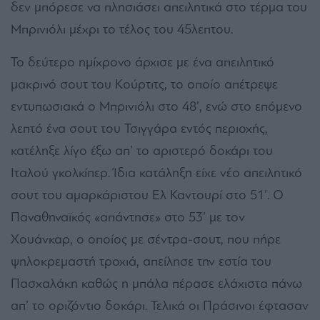
δεν μπόρεσε να πλησιάσει απειλητικά στο τέρμα του
Μπρινιόλι μέχρι το τέλος του 45λεπτου.
Το δεύτερο ημίχρονο άρχισε με ένα απειλητικό
μακρινό σουτ του Κούρτιτς, το οποίο απέτρεψε
εντυπωσιακά ο Μπρινιόλι στο 48’, ενώ στο επόμενο
λεπτό ένα σουτ του Τσιγγάρα εντός περιοχής,
κατέληξε λίγο έξω απ’ το αριστερό δοκάρι του
Ιταλού γκολκίπερ. Ίδια κατάληξη είχε νέο απειλητικό
σουτ του αμαρκάριστου Ελ Καντουρί στο 51’.
Ο
Παναθηναϊκός «απάντησε» στο 53’ με τον
Χουάνκαρ, ο οποίος με σέντρα-σουτ, που πήρε
ψηλοκρεμαστή τροχιά, απείλησε την εστία του
Πασχαλάκη καθώς η μπάλα πέρασε ελάχιστα πάνω
απ’ το οριζόντιο δοκάρι. Τελικά οι Πράσινοι έφτασαν