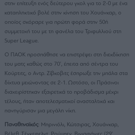
στην επίτευξη ενός δεύτερου γκολ για το 2-0 με ένα
καταπληκτικό βολέ στην κίνηση του Χουάνκαρ, ο
οποίος σκόραρε για πρώτη φορά στην 50ή
συμμετοχή του με τη φανέλα του Τριφυλλιού στη
Super League.
Ο ΠΑΟΚ προσπάθησε να επιστρέψει στη διεκδίκηση
του ματς καθώς στο 70’, έπειτα από σέντρα του
Κούρτιτς, ο Αντρ. Ζίβκοβιτς έσπρωξε την μπάλα στα
δίχτυα μειώνοντας σε 2-1. Ωστόσο, οι Πράσινοι
διαχειρίστηκαν εξαιρετικά το προβάδισμα μέχρι
τέλους, ήταν αποτελεσματικοί ανασταλτικά και
πανηγύρισαν μια μεγάλη νίκη.
Παναθηναϊκός
: Μπρινιόλι, Κώτσιρας, Χουάνκαρ,
Βέλεθ, Σένκεφελντ, Ρούμπεν, Βιγιαφάνιες (29’