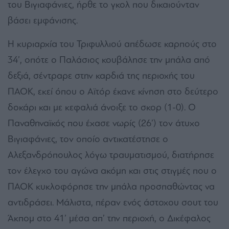
του Βιγιαφάνιες, ήρθε το γκολ που δικαιούνταν
βάσει εμφάνισης.
Η κυριαρχία του Τριφυλλιού απέδωσε καρπούς στο
34’, οπότε ο Παλάσιος κουβάλησε την μπάλα από
δεξιά, σέντραρε στην καρδιά της περιοχής του
ΠΑΟΚ, εκεί όπου ο Αϊτόρ έκανε κίνηση στο δεύτερο
δοκάρι και με κεφαλιά άνοιξε το σκορ (1-0).
Ο
Παναθηναϊκός που έχασε νωρίς (26’) τον άτυχο
Βιγιαφάνιες, τον οποίο αντικατέστησε ο
Αλεξανδρόπουλος λόγω τραυματισμού, διατήρησε
τον έλεγχο του αγώνα ακόμη και στις στιγμές που ο
ΠΑΟΚ κυκλοφόρησε την μπάλα προσπαθώντας να
αντιδράσει. Μάλιστα, πέραν ενός άστοχου σουτ του
Άκπομ στο 41’ μέσα απ’ την περιοχή, ο Δικέφαλος