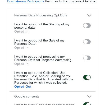
που έκαναν ασκήσεις στο γυμναστήριο και ο Περέα
Downstream Participants
that may further disclose it to other
third parties.
που υποβλήθηκε σε θεραπεία.
Please note that this website/app uses one or more Google
Personal Data Processing Opt Outs
Οι υπόλοιποι ξεκίνησαν με προθέρμανση, έκαναν
services and may gather and store information including but
not limited to your visit or usage behaviour. You may click to
I want to opt-out of the Sharing of my
ανοίγματα και ολοκλήρωσαν με παιχνίδι τριών
personal data.
grant or deny consent to Google and its third-party tags to
Opted In
ομάδων στο μισό γήπεδο.
use your data for below specified purposes in below Google
consent section.
I want to opt-out of the Sale of my
Personal Data.
Opted In
I want to opt-out of processing my
ΑΓΩΝΙΣΤΙΚΑ
Personal Data for Targeted Advertising.
Opted In
I want to opt-out of Collection, Use,
Retention, Sale, and/or Sharing of my
Personal Data that Is Unrelated with the
Purposes for which it was collected.
Opted Out
Επιστροφή Τετέι στο «Γ.
Τακτική και κυκλοφορία
Google consents
Καλαφάτης»
της μπάλας
I want to allow Google to enable storage