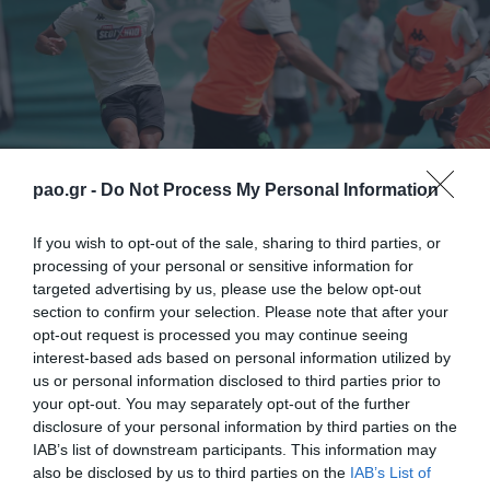
pao.gr -
Do Not Process My Personal Information
If you wish to opt-out of the sale, sharing to third parties, or
processing of your personal or sensitive information for
Η προετοιμασία του Παναθηναϊκού για την
targeted advertising by us, please use the below opt-out
section to confirm your selection. Please note that after your
κυριακάτικη πρεμιέρα των play offs έχει μπει στην
opt-out request is processed you may continue seeing
τελική ευθεία, αλλά τα προβλήματα είναι αρκετά. Στη
interest-based ads based on personal information utilized by
us or personal information disclosed to third parties prior to
σημερινή προπόνηση δεν συμμετείχαν οι Μακέντα,
your opt-out. You may separately opt-out of the further
Χατζηγιοβάνης, οι οποίοι ακολούθησαν ατομικό
disclosure of your personal information by third parties on the
IAB’s list of downstream participants. This information may
πρόγραμμα, οι Κουρμπέλης, Πούγγουρας, Νάγκι
also be disclosed by us to third parties on the
IAB’s List of