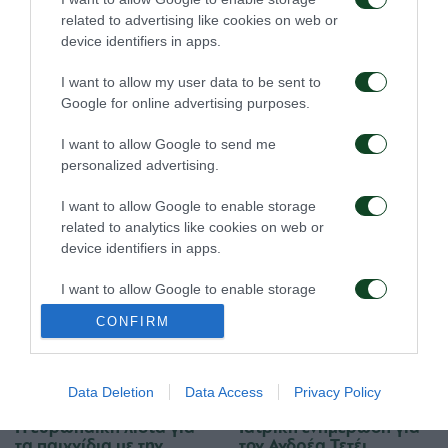
related to advertising like cookies on web or
09/08/2026
08/08/2026
device identifiers in apps.
I want to allow my user data to be sent to
Google for online advertising purposes.
I want to allow Google to send me
personalized advertising.
Πρώτη προπόνηση για
Για την πρόκριση στη
I want to allow Google to enable storage
τον Γκαρσία
Σόφια
related to analytics like cookies on web or
device identifiers in apps.
06/08/2026
05/08/2026
I want to allow Google to enable storage
related to functionality of the website or app.
CONFIRM
I want to allow Google to enable storage
related to personalization.
Data Deletion
Data Access
Privacy Policy
I want to allow Google to enable storage
Η ευρωπαϊκή λίστα για
Ιατρική ενημέρωση για
related to security, including authentication
τα παιχνίδια με την
τον Ανδρέα Τετέι