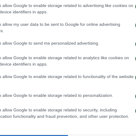
ιδεράς), Ρουμπέν (46’ Ζέκα, 80’ Τρουιγιέ), Κλεϊνχέισλερ
o allow Google to enable storage related to advertising like cookies on
46’ Μαντσίνι), Βέρμπιτς (46’ Αϊτόρ, 80’ Καλοσκάμης), 
evice identifiers in apps.
o allow my user data to be sent to Google for online advertising
s.
λιτς, Κούρτοβιτς, Μάιτσεφ, Μάτιτς, Κόροσετς, Μπράουτ,
to allow Google to send me personalized advertising.
ο έπαιξαν οι Βόντισεκ, Ραντούσα-Λάμπεχτ, Ράλισον, Σιμ
 Σακέον, Κρίστιαν, Ζντούνιτς.
o allow Google to enable storage related to analytics like cookies on
evice identifiers in apps.
o allow Google to enable storage related to functionality of the website
o allow Google to enable storage related to personalization.
o allow Google to enable storage related to security, including
cation functionality and fraud prevention, and other user protection.