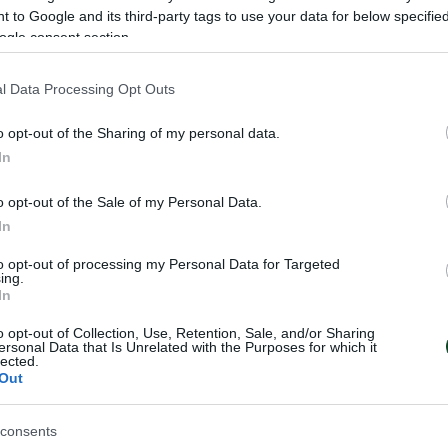
 to Google and its third-party tags to use your data for below specifi
ogle consent section.
νοβιτς άλλαξε όλη την ομάδα χρησιμοποιώντας έντεκα 
τένοβιτς, ο οποίος φόρεσε για πρώτη φορά τη φανέλ
l Data Processing Opt Outs
νοι άργησαν να βρουν ρυθμό αλλά στο 63’ ο Μάγκνου
o opt-out of the Sharing of my personal data.
λ με το αριστερό.
In
οναδική φορά που απείλησε όταν ο Ζντούνιτς βρήκε 
o opt-out of the Sale of my Personal Data.
In
ύ, κοντρόλαρε την μπάλα και με ψηλοκρεμαστό βολέ 
 να σκοράρει μέσα απ’ την περιοχή αλλά ο αντίπαλος
to opt-out of processing my Personal Data for Targeted
ing.
In
o opt-out of Collection, Use, Retention, Sale, and/or Sharing
 προγραμματισμένο για την Τρίτη (4/7, 19.00) με αντίπ
ersonal Data that Is Unrelated with the Purposes for which it
lected.
Out
, Βαγιαννίδης (46’ Κώτσιρας), Χουάνκαρ (46’ Μλαντένοβι
consents