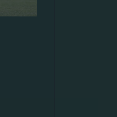
ρίσκονται
σλοβενικής
σκληρή
ύ ωραία
 σταθερά
νίστηκε για
 οποίος