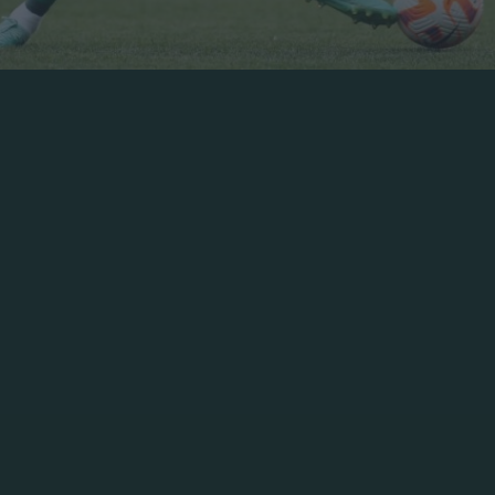
επί αυστριακού εδάφους και οι Πράσινοι έδειξαν πως β
προετοιμασίας που έδωσε το Τριφύλλι, επικράτησε της 
εία στο γήπεδο παρά την κόπωση που υπάρχει απ’ τη 
ν κατά διαστήματα καλό ποδόσφαιρο, πέτυχαν τρία πολ
τον Μάγκνουσον και γενικώς επιβεβαίωσαν πως κάνουν
θηναϊκό πραγματοποίησε ο Μλαντένοβιτς, ο οποίος αγω
αι η επιστροφή στην αγωνιστική δράση του Τρουιγιέ, ο
ν.