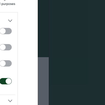
ed purposes
νέα
α της
σον έγραψε
χώρο έξω
διαμόρφωσε
αλο τη
τς),