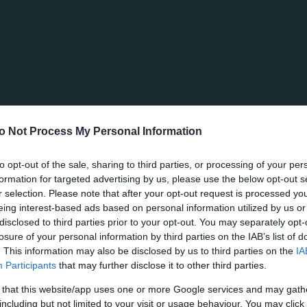
φορά. Ο Χουάνκαρ έκανε το γύρισμα με τη μία προς τη
ννίδης πραγματοποίησε ωραία κίνηση για να ξεμαρκαρ
και απομακρύνθηκε φτάνοντας στο ύψος της μεγάλης 
 ο Μπάζνταριτς απέκρουσε εντυπωσιακά.
νέβασαν την απόδοσή τους φτάνοντας τελικά στην επίτ
ιχρόνου. Στο 25’ ο Βαγιαννίδης με τον Ιωαννίδη άλλαξ
o Not Process My Personal Information
περιοχή, όπου ο Βέρμπιτς «έστρωσε» θαυμάσια για τον
to opt-out of the sale, sharing to third parties, or processing of your per
formation for targeted advertising by us, please use the below opt-out s
r selection. Please note that after your opt-out request is processed y
κυνηγούν το γκολ το οποίο βρήκαν για δεύτερη φορά σ
eing interest-based ads based on personal information utilized by us or
disclosed to third parties prior to your opt-out. You may separately opt-
 τον Ιωαννίδη. Ο διεθνής φορ σούταρε, η μπάλα κόντρ
losure of your personal information by third parties on the IAB’s list of
ς, ο οποίος «σημάδεψε» τον Μπερνάρ, που με ωραίο σ
. This information may also be disclosed by us to third parties on the
IA
Participants
that may further disclose it to other third parties.
γωνία του τέρματος της Ρογκάσκα. Ο Παναθηναϊκός εί
 that this website/app uses one or more Google services and may gath
ιος στο 38’ αλλά το διαγώνιο συρτό σουτ του Αργεντιν
including but not limited to your visit or usage behaviour. You may click 