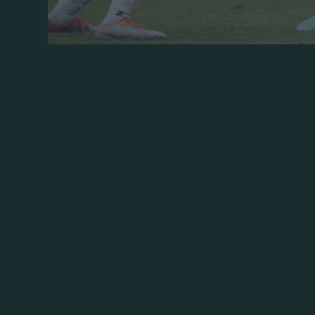
Το χτίσιμο του Παναθηναϊκού συνεχίζεται 
στο σωστό μονοπάτι. Στο δεύτερο φιλικό 
Ρογκάσκα με 3-1 βγάζοντας θετικά στοιχ
δουλειά που γίνεται σε καθημερινή βάση.
Οι παίκτες του Ιβάν Γιοβάνοβιτς έπαιξα
γκολ με τον Ιωαννίδη, τον Μπερνάρ και 
βήματα προόδου.
Το ανεπίσημο ντεμπούτο του με τον Πανα
ένα ημίχρονο, ενώ πολύ σημαντική ήταν κ
έπαιξε ξανά μετά από απουσία οκτώ μηνώ