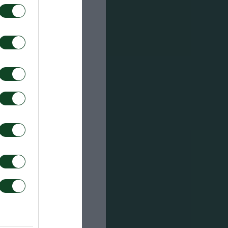
 (46’
Ιωαννίδης
 Φλις,
,