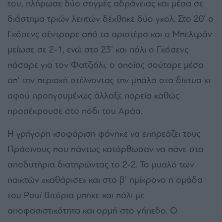
του, πλήρωσε δύο στιγμές αδράνειας και μέσα σε
διάστημα τριών λεπτών δέχθηκε δύο γκολ. Στο 20’ ο
Γκόσενς σέντραρε από τα αριστέρα και ο Μπελτράν
μείωσε σε 2-1, ενώ στο 23’ και πάλι ο Γκόσενς
πάσαρε για τον Φατζιόλι, ο οποίος σούταρε μέσα
απ’ την περιοχή στέλνοντας την μπάλα στα δίχτυα κι
αφού προηγουμένως άλλαξε πορεία καθώς
προσέκρουσε στο πόδι του Αράο.
Η γρήγορη ισοφάριση φάνηκε να επηρεάζει τους
Πράσινους που πάντως κατόρθωσαν να πάνε στα
αποδυτήρια διατηρώντας το 2-2. Το μυαλό των
παικτών «καθάρισε» και στο β’ ημίχρονο η ομάδα
του Ρουί Βιτόρια μπήκε και πάλι με
αποφασιστικότητα και ορμή στο γήπεδο. Ο