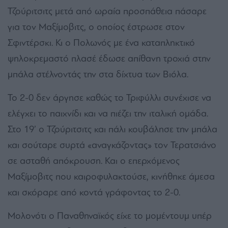
Τζούριτσιτς μετά από ωραία προσπάθεια πάσαρε
για τον Μαξίμοβιτς, ο οποίος έστρωσε στον
Σφιντέρσκι. Κι ο Πολωνός με ένα καταπληκτικό
ψηλοκρεμαστό πλασέ έδωσε απίθανη τροχιά στην
μπάλα στέλνοντάς την στα δίχτυα των Βιόλα.
Το 2-0 δεν άργησε καθώς το Τριφύλλι συνέχισε να
ελέγχει το παιχνίδι και να πιέζει την ιταλική ομάδα.
Στο 19’ ο Τζούριτσιτς και πάλι κουβάλησε την μπάλα
και σούταρε συρτά «αναγκάζοντας» τον Τερατσιάνο
σε ασταθή απόκρουση. Και ο επερχόμενος
Μαξίμοβιτς που καιροφυλακτούσε, κινήθηκε άμεσα
και σκόραρε από κοντά γράφοντας το 2-0.
Μολονότι ο Παναθηναϊκός είχε το μομέντουμ υπέρ