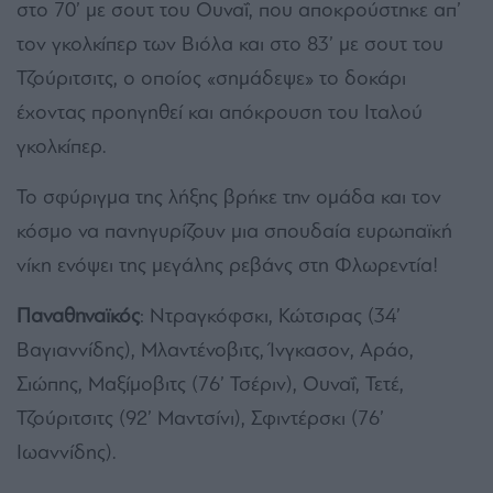
στο 70’ με σουτ του Ουναΐ, που αποκρούστηκε απ’
τον γκολκίπερ των Βιόλα και στο 83’ με σουτ του
Τζούριτσιτς, ο οποίος «σημάδεψε» το δοκάρι
έχοντας προηγηθεί και απόκρουση του Ιταλού
γκολκίπερ.
Το σφύριγμα της λήξης βρήκε την ομάδα και τον
κόσμο να πανηγυρίζουν μια σπουδαία ευρωπαϊκή
νίκη ενόψει της μεγάλης ρεβάνς στη Φλωρεντία!
Παναθηναϊκός
: Ντραγκόφσκι, Κώτσιρας (34’
Βαγιαννίδης), Μλαντένοβιτς, Ίνγκασον, Αράο,
Σιώπης, Μαξίμοβιτς (76’ Τσέριν), Ουναΐ, Τετέ,
Τζούριτσιτς (92’ Μαντσίνι), Σφιντέρσκι (76’
Ιωαννίδης).