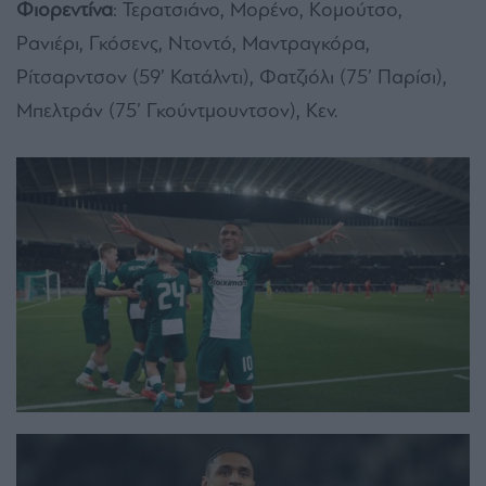
Φιορεντίνα
: Τερατσιάνο, Μορένο, Κομούτσο,
Ρανιέρι, Γκόσενς, Ντοντό, Μαντραγκόρα,
Ρίτσαρντσον (59’ Κατάλντι), Φατζιόλι (75’ Παρίσι),
Μπελτράν (75’ Γκούντμουντσον), Κεν.