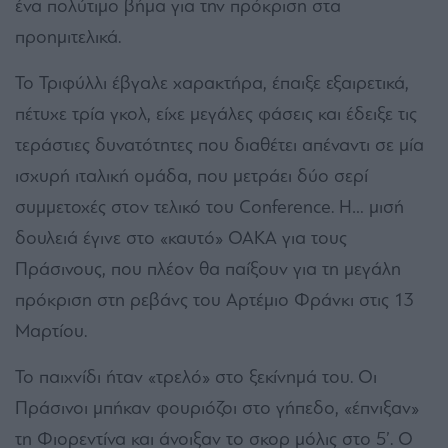
ένα πολύτιμο βήμα για την πρόκριση στα
προημιτελικά.
Το Τριφύλλι έβγαλε χαρακτήρα, έπαιξε εξαιρετικά,
πέτυχε τρία γκολ, είχε μεγάλες φάσεις και έδειξε τις
τεράστιες δυνατότητες που διαθέτει απέναντι σε μία
ισχυρή ιταλική ομάδα, που μετράει δύο σερί
συμμετοχές στον τελικό του Conference. Η… μισή
δουλειά έγινε στο «καυτό» ΟΑΚΑ για τους
Πράσινους, που πλέον θα παίξουν για τη μεγάλη
πρόκριση στη ρεβάνς του Αρτέμιο Φράνκι στις 13
Μαρτίου.
Το παιχνίδι ήταν «τρελό» στο ξεκίνημά του. Οι
Πράσινοι μπήκαν φουριόζοι στο γήπεδο, «έπνιξαν»
τη Φιορεντίνα και άνοιξαν το σκορ μόλις στο 5’. Ο