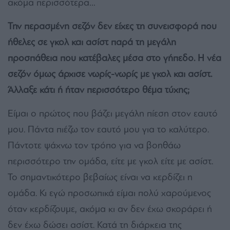
ακόμα περισσότερα…
Την περασμένη σεζόν δεν είχες τη συνεισφορά που
ήθελες σε γκολ και ασίστ παρά τη μεγάλη
προσπάθεια που κατέβαλες μέσα στο γήπεδο. Η νέα
σεζόν όμως άρχισε νωρίς-νωρίς με γκολ και ασίστ.
Άλλαξε κάτι ή ήταν περισσότερο θέμα τύχης;
Είμαι ο πρώτος που βάζει μεγάλη πίεση στον εαυτό
μου. Πάντα πιέζω τον εαυτό μου για το καλύτερο.
Πάντοτε ψάχνω τον τρόπο για να βοηθάω
περισσότερο την ομάδα, είτε με γκολ είτε με ασίστ.
Το σημαντικότερο βεβαίως είναι να κερδίζει η
ομάδα. Κι εγώ προσωπικά είμαι πολύ χαρούμενος
όταν κερδίζουμε, ακόμα κι αν δεν έχω σκοράρει ή
δεν έχω δώσει ασίστ. Κατά τη διάρκεια της