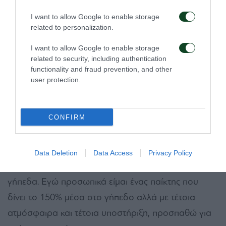
αυτοί μαζί σου. Όταν όμως αγωνίζεσαι σε ένα
I want to allow Google to enable storage
γήπεδο με 60.000 οπαδούς είναι κάτι το απίστευτο,
related to personalization.
κάτι το μοναδικό. Οι οπαδοί μας δεν σταμάτησαν
I want to allow Google to enable storage
λεπτό να φωνάζουν, να τραγουδούν και να μας
related to security, including authentication
functionality and fraud prevention, and other
στηρίζουν. Ήταν απίθανη η ατμόσφαιρα στις
user protection.
εξέδρες. Κάθε παίκτης θέλει να παίζει μπροστά σε
τόσο μεγάλο και τόσο ένθερμο κοινό. Πραγματικά
CONFIRM
απολαμβάνω όλα τα παιχνίδια μας εντός έδρας και
είμαι πολύ χαρούμενος που οι οπαδοί πιστεύουν
στην ομάδα μας. Μας δίνουν ακόμα μεγαλύτερο
Data Deletion
Data Access
Privacy Policy
κίνητρο για να δίνουμε περισσότερα μέσα στο
γήπεδα. Εγώ προσωπικά είμαι ένας παίκτης που
δίνει το 150% μέσα στο γήπεδο αλλά με τέτοια
ατμόσφαιρα και τέτοια υποστήριξη, προσπαθώ για