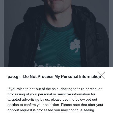
pao.gr -
Do Not Process My Personal Information
If you wish to opt-out of the sale, sharing to third parties, or
processing of your personal or sensitive information for
targeted advertising by us, please use the below opt-out
section to confirm your selection. Please note that after your
Παράλληλα υπάρχει και η πρόκληση της Ευρώπης,
opt-out request is processed you may continue seeing