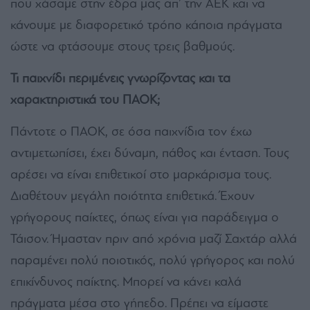
που χάσαμε στην έδρα μας απ’ την ΑΕΚ και να
κάνουμε με διαφορετικό τρόπο κάποια πράγματα
ώστε να φτάσουμε στους τρεις βαθμούς.
Τι παιχνίδι περιμένεις γνωρίζοντας και τα
χαρακτηριστικά του ΠΑΟΚ;
Πάντοτε ο ΠΑΟΚ, σε όσα παιχνίδια τον έχω
αντιμετωπίσει, έχει δύναμη, πάθος και ένταση. Τους
αρέσει να είναι επιθετικοί στο μαρκάρισμα τους.
Διαθέτουν μεγάλη ποιότητα επιθετικά. Έχουν
γρήγορους παίκτες, όπως είναι για παράδειγμα ο
Τάισον. Ήμασταν πριν από χρόνια μαζί Σαχτάρ αλλά
παραμένει πολύ ποιοτικός, πολύ γρήγορος και πολύ
επικίνδυνος παίκτης. Μπορεί να κάνει καλά
πράγματα μέσα στο γήπεδο. Πρέπει να είμαστε