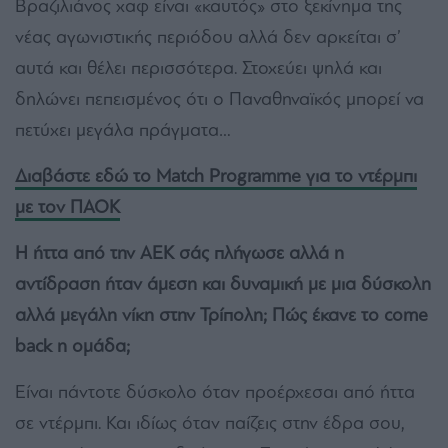
Βραζιλιάνος χαφ είναι «καυτός» στο ξεκίνημα της
νέας αγωνιστικής περιόδου αλλά δεν αρκείται σ’
αυτά και θέλει περισσότερα. Στοχεύει ψηλά και
δηλώνει πεπεισμένος ότι ο Παναθηναϊκός μπορεί να
πετύχει μεγάλα πράγματα…
Διαβάστε εδώ το Match Programme για το ντέρμπι
με τον ΠΑΟΚ
Η ήττα από την ΑΕΚ σάς πλήγωσε αλλά η
αντίδραση ήταν άμεση και δυναμική με μια δύσκολη
αλλά μεγάλη νίκη στην Τρίπολη; Πώς έκανε το come
back η ομάδα;
Είναι πάντοτε δύσκολο όταν προέρχεσαι από ήττα
σε ντέρμπι. Και ιδίως όταν παίζεις στην έδρα σου,