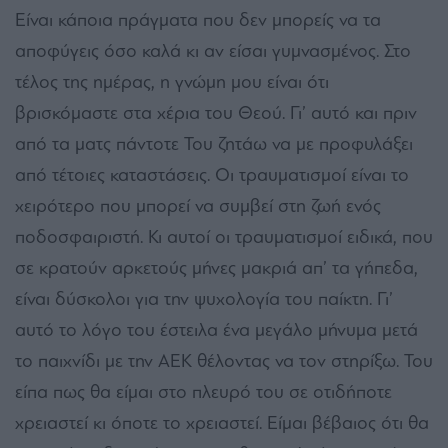
Είναι κάποια πράγματα που δεν μπορείς να τα
αποφύγεις όσο καλά κι αν είσαι γυμνασμένος. Στο
τέλος της ημέρας, η γνώμη μου είναι ότι
βρισκόμαστε στα χέρια του Θεού. Γι’ αυτό και πριν
από τα ματς πάντοτε Του ζητάω να με προφυλάξει
από τέτοιες καταστάσεις. Οι τραυματισμοί είναι το
χειρότερο που μπορεί να συμβεί στη ζωή ενός
ποδοσφαιριστή. Κι αυτοί οι τραυματισμοί ειδικά, που
σε κρατούν αρκετούς μήνες μακριά απ’ τα γήπεδα,
είναι δύσκολοι για την ψυχολογία του παίκτη. Γι’
αυτό το λόγο του έστειλα ένα μεγάλο μήνυμα μετά
το παιχνίδι με την ΑΕΚ θέλοντας να τον στηρίξω. Του
είπα πως θα είμαι στο πλευρό του σε οτιδήποτε
χρειαστεί κι όποτε το χρειαστεί. Είμαι βέβαιος ότι θα