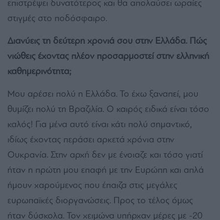
επιστρέψει δυνατότερος και θα απολαύσει ωραίες
στιγμές στο ποδόσφαιρο.
Διανύεις τη δεύτερη χρονιά σου στην Ελλάδα. Πώς
νιώθεις έχοντας πλέον προσαρμοστεί στην ελληνική
καθημερινότητα;
Μου αρέσει πολύ η Ελλάδα. Το έχω ξαναπεί, μου
θυμίζει πολύ τη Βραζιλία. Ο καιρός ειδικά είναι τόσο
καλός! Για μένα αυτό είναι κάτι πολύ σημαντικό,
ιδίως έχοντας περάσει αρκετά χρόνια στην
Ουκρανία. Στην αρχή δεν με ένοιαζε και τόσο γιατί
ήταν η πρώτη μου επαφή με την Ευρώπη και απλά
ήμουν χαρούμενος που έπαιζα στις μεγάλες
ευρωπαϊκές διοργανώσεις. Προς το τέλος όμως
ήταν δύσκολα. Τον χειμώνα υπήρχαν μέρες με -20