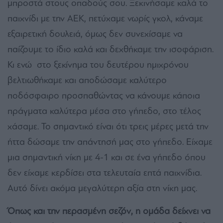
μπροστά στους οπαδούς σου. Ξεκινήσαμε καλά το
παιχνίδι με την ΑΕΚ, πετύχαμε νωρίς γκολ, κάναμε
εξαιρετική δουλειά, όμως δεν συνεχίσαμε να
παίζουμε το ίδιο καλά και δεχθήκαμε την ισοφάριση.
Κι ενώ στο ξεκίνημα του δευτέρου ημιχρόνου
βελτιωθήκαμε και αποδώσαμε καλύτερο
ποδόσφαιρο προσπαθώντας να κάνουμε κάποια
πράγματα καλύτερα μέσα στο γήπεδο, στο τέλος
χάσαμε. Το σημαντικό είναι ότι τρεις μέρες μετά την
ήττα δώσαμε την απάντησή μας στο γήπεδο. Είχαμε
μια σημαντική νίκη με 4-1 και σε ένα γήπεδο όπου
δεν είχαμε κερδίσει στα τελευταία επτά παιχνίδια.
Αυτό δίνει ακόμα μεγαλύτερη αξία στη νίκη μας.
Όπως και την περασμένη σεζόν, η ομάδα δείχνει να