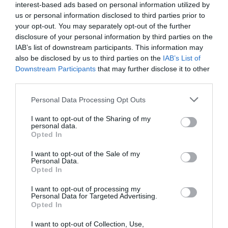
την οποία όλοι δείχνετε να απολαμβάνετε. Είσαι
interest-based ads based on personal information utilized by
us or personal information disclosed to third parties prior to
αισιόδοξος για την πορεία της ομάδας στο Europa
your opt-out. You may separately opt-out of the further
League;
disclosure of your personal information by third parties on the
IAB’s list of downstream participants. This information may
Καταρχάς θέλω να πω ότι τα παιχνίδια με την
also be disclosed by us to third parties on the
IAB’s List of
Downstream Participants
that may further disclose it to other
Μπράγκα μάς άφησαν μια μεγάλη πίκρα. Κι αυτό
third parties.
γιατί πραγματικά νιώσαμε ότι μπορούσαμε να
Please note that this website/app uses one or more Google
Personal Data Processing Opt Outs
πετύχουμε τον στόχο μας και να προκριθούμε στους
services and may gather and store information including but
ομίλους του Champions League. Ήταν κάτι που
not limited to your visit or usage behaviour. You may click to
I want to opt-out of the Sharing of my
personal data.
grant or deny consent to Google and its third-party tags to
κρίθηκε στις λεπτομέρειες. Ένιωσα ότι είχαμε τις
Opted In
use your data for below specified purposes in below Google
δυνατότητες για να προκριθούμε. Νομίζω ότι
consent section.
I want to opt-out of the Sale of my
Personal Data.
δείξαμε τις δυνατότητες που έχουμε ως ομάδα στο
Opted In
ματς με τη Βιγιαρεάλ, δηλαδή απέναντι σε έναν
I want to opt-out of processing my
Personal Data for Targeted Advertising.
αντίπαλο που διαθέτει μια ισχυρή και ποιοτική
Opted In
ομάδα και που προέρχεται από ένα μεγάλο
I want to opt-out of Collection, Use,