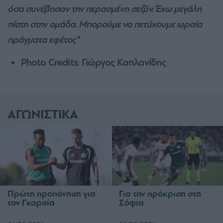
όσα συνέβησαν την περασμένη σεζόν. Έχω μεγάλη
πίστη στην ομάδα. Μπορούμε να πετύχουμε ωραία
πράγματα εφέτος”
Photo Credits: Γιώργος Καπλανίδης
ΑΓΩΝΙΣΤΙΚΑ
Πρώτη προπόνηση για
Για την πρόκριση στη
τον Γκαρσία
Σόφια