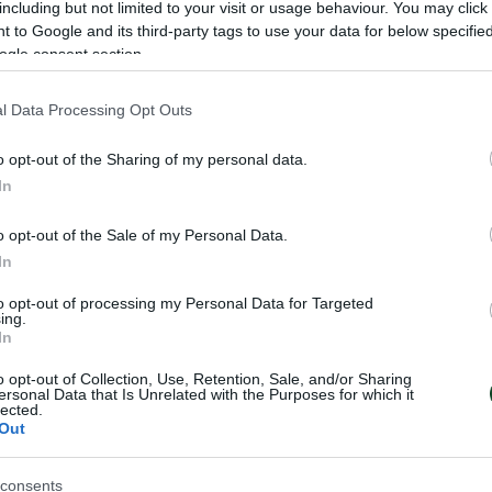
including but not limited to your visit or usage behaviour. You may click 
 to Google and its third-party tags to use your data for below specifi
ogle consent section.
φάτης» ξεκίνησε τη Δευτέρα η προετοιμασία του Πανα
l Data Processing Opt Outs
ντρα στον Ολυμπιακό.
o opt-out of the Sharing of my personal data.
ώνα με τον Πανσερραϊκό έκαναν αποθεραπεία. Οι υπό
In
rondo και ολοκλήρωσαν με παιχνίδι σε μικρό χώρο. Στ
 Γεντβάι ακολούθησε θεραπεία.
o opt-out of the Sale of my Personal Data.
In
to opt-out of processing my Personal Data for Targeted
ing.
In
o opt-out of Collection, Use, Retention, Sale, and/or Sharing
ersonal Data that Is Unrelated with the Purposes for which it
lected.
Out
consents