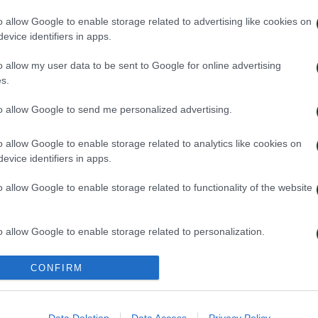
o allow Google to enable storage related to advertising like cookies on
evice identifiers in apps.
o allow my user data to be sent to Google for online advertising
s.
to allow Google to send me personalized advertising.
ην πρόκριση στη Σόφια
Η ευρωπαϊκή λίστ
o allow Google to enable storage related to analytics like cookies on
με την ΤΣΣΚΑ 1
evice identifiers in apps.
026
05/08/2026
o allow Google to enable storage related to functionality of the website
o allow Google to enable storage related to personalization.
o allow Google to enable storage related to security, including
CONFIRM
cation functionality and fraud prevention, and other user protection.