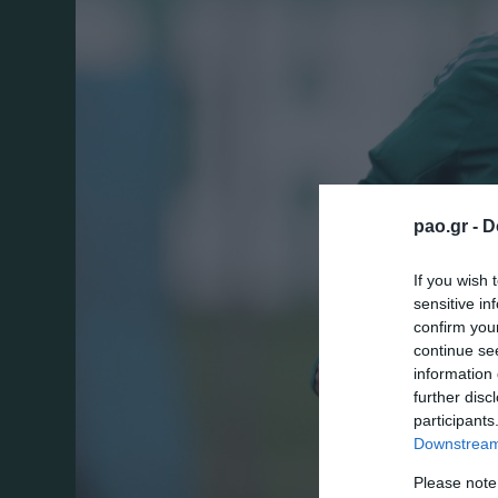
pao.gr -
D
If you wish 
sensitive in
confirm you
continue se
information 
further disc
participants
Downstream 
Please note