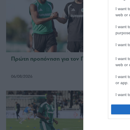
I want t
web or d
I want t
purpose
I want 
Πρώτη προπόνηση για τον Γκαρσία
Για τ
I want t
web or d
06/08/2026
05/08/2
I want t
or app.
I want t
I want t
authenti