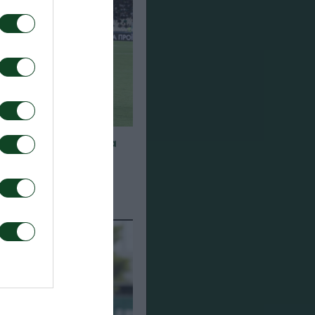
α για τα παιχνίδια
948