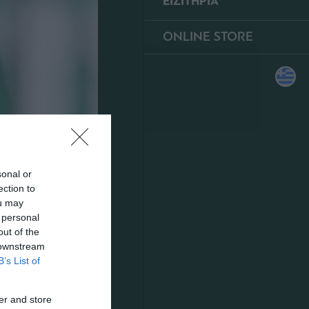
ΕΙΣΙΤΗΡΙΑ
ONLINE STORE
sonal or
ection to
ou may
 personal
out of the
 downstream
B’s List of
er and store