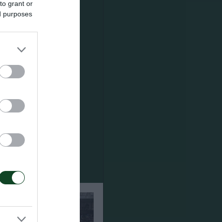
to grant or
ed purposes
θηναϊκού
λοιποι
ην