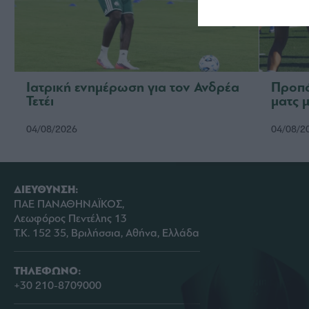
Ιατρική ενημέρωση για τον Ανδρέα
Προπό
Τετέι
ματς 
04/08/2026
04/08/2
ΔΙΕΥΘΥΝΣΗ:
ΠΑΕ ΠΑΝΑΘΗΝΑΪΚΟΣ,
Λεωφόρος Πεντέλης 13
Τ.Κ. 152 35, Βριλήσσια, Αθήνα, Ελλάδα
ΤΗΛΕΦΩΝΟ:
+30 210-8709000