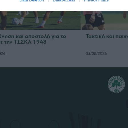
Data Deletion
Data Access
Privacy Policy
νηση και αποστολή για το
Τακτική και παιχ
με την ΤΣΣΚΑ 1948
026
03/08/2026