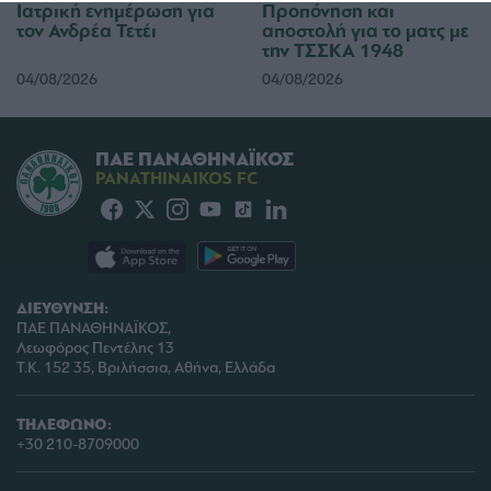
Ιατρική ενημέρωση για
Προπόνηση και
functionality and fraud prevention, and other
τον Ανδρέα Τετέι
αποστολή για το ματς με
user protection.
την ΤΣΣΚΑ 1948
04/08/2026
04/08/2026
ΠΑΕ ΠΑΝΑΘΗΝΑΪΚΟΣ
PANATHINAIKOS FC
ΔΙΕΥΘΥΝΣΗ:
ΠΑΕ ΠΑΝΑΘΗΝΑΪΚΟΣ,
Λεωφόρος Πεντέλης 13
Τ.Κ. 152 35, Βριλήσσια, Αθήνα, Ελλάδα
ΤΗΛΕΦΩΝΟ:
+30 210-8709000