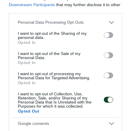
Τζαβίδας, Ηλιάδης από την Κ19.
Downstream Participants
that may further disclose it to other
third parties.
Ατομικό πρόγραμμα ακολούθησαν οι
Please note that this website/app uses one or more Google
Personal Data Processing Opt Outs
Χατζηθεοδωρίδης, Αγιούμπ, Πούγγουρας, Βέλεθ,
services and may gather and store information including but
Αντονίτο. Απουσίασαν οι διεθνείς Κουρμπέλης,
not limited to your visit or usage behaviour. You may click to
I want to opt-out of the Sharing of my
personal data.
grant or deny consent to Google and its third-party tags to
Διούδης, Χατζηγιοβάνης, Μπουζούκης,
Opted In
use your data for below specified purposes in below Google
Εμμανουηλίδης, Καμπετσής, Ιωαννίδης.
consent section.
I want to opt-out of the Sale of my
Personal Data.
Opted In
I want to opt-out of processing my
Personal Data for Targeted Advertising.
ΑΓΩΝΙΣΤΙΚΑ
Opted In
I want to opt-out of Collection, Use,
Retention, Sale, and/or Sharing of my
Personal Data that Is Unrelated with the
Purposes for which it was collected.
Opted Out
Google consents
Τακτική και κυκλοφορία
Πρώτη προπόνηση για