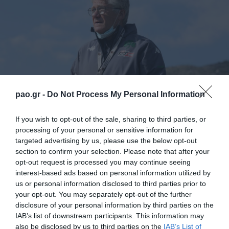
pao.gr -
Do Not Process My Personal Information
If you wish to opt-out of the sale, sharing to third parties, or
processing of your personal or sensitive information for
Μέρα για οικογενειακό διπλό ήταν το Σάββατο για
targeted advertising by us, please use the below opt-out
τους ποδοσφαιριστές του Παναθηναϊκού. Ο Λάζλο
section to confirm your selection. Please note that after your
opt-out request is processed you may continue seeing
Μπόλονι θέλησε να δει… εσωτερική κόντρα και έτσι
interest-based ads based on personal information utilized by
μετά την προθέρμανση, σχηματίστηκαν δύο ομάδες
us or personal information disclosed to third parties prior to
your opt-out. You may separately opt-out of the further
που έπαιξαν παιχνίδι σε όλο το γήπεδο. Στο παιχνίδι
disclosure of your personal information by third parties on the
συμμετείχαν και οι Τουρκοχωρίτης, Ρόμπι, Μ.
IAB’s list of downstream participants. This information may
also be disclosed by us to third parties on the
IAB’s List of