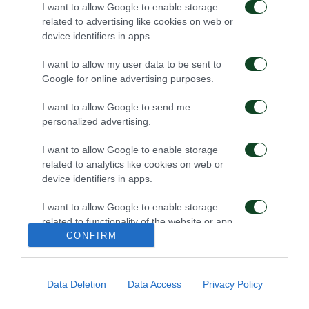
της μπάλας
τον Γκαρσία
I want to allow Google to enable storage
related to advertising like cookies on web or
device identifiers in apps.
08/08/2026
06/08/2026
I want to allow my user data to be sent to
Google for online advertising purposes.
I want to allow Google to send me
personalized advertising.
I want to allow Google to enable storage
Για την πρόκριση στη
Η ευρωπαϊκή λίστα για
related to analytics like cookies on web or
Σόφια
τα παιχνίδια με την
ΤΣΣΚΑ 1948
device identifiers in apps.
05/08/2026
05/08/2026
I want to allow Google to enable storage
related to functionality of the website or app.
CONFIRM
I want to allow Google to enable storage
related to personalization.
Data Deletion
Data Access
Privacy Policy
I want to allow Google to enable storage
related to security, including authentication