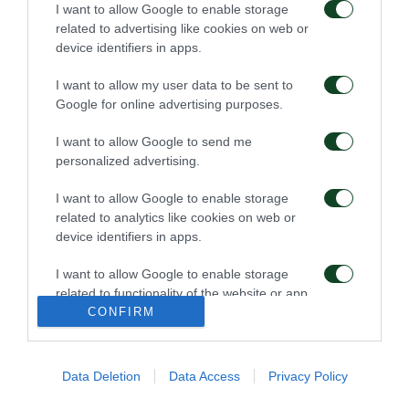
Καλαφάτης»
της μπάλας
I want to allow Google to enable storage
related to advertising like cookies on web or
device identifiers in apps.
09/08/2026
08/08/2026
I want to allow my user data to be sent to
Google for online advertising purposes.
I want to allow Google to send me
personalized advertising.
I want to allow Google to enable storage
Πρώτη προπόνηση για
Για την πρόκριση στη
related to analytics like cookies on web or
τον Γκαρσία
Σόφια
device identifiers in apps.
06/08/2026
05/08/2026
I want to allow Google to enable storage
related to functionality of the website or app.
CONFIRM
I want to allow Google to enable storage
related to personalization.
Data Deletion
Data Access
Privacy Policy
I want to allow Google to enable storage
related to security, including authentication