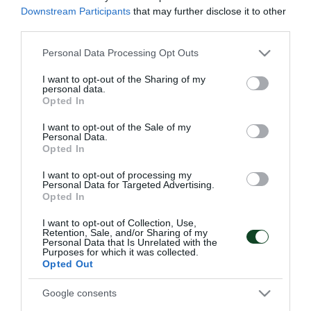
Downstream Participants
that may further disclose it to other
Θεραπεία έκαναν ο Βέλεθ και ο Νιάς, του οποίου η
third parties.
μαγνητική ήταν «καθαρή», ασκήσεις στο
Please note that this website/app uses one or more Google
Personal Data Processing Opt Outs
γυμναστήριο οι Μαουρίσιο, Σανκαρέ, ατομικό ο
services and may gather and store information including but
Κουρμπέλης και αποφόρτιση ο Μολό. Απόντες ήταν
not limited to your visit or usage behaviour. You may click to
I want to opt-out of the Sharing of my
personal data.
grant or deny consent to Google and its third-party tags to
ο εγχειρισμένος Αγιούμπ και οι διεθνείς Διούδης,
Opted In
use your data for below specified purposes in below Google
Αλεξανδρόπουλος, Ιωαννίδης, Χριστογεώργος.
consent section.
I want to opt-out of the Sale of my
Personal Data.
Opted In
I want to opt-out of processing my
Personal Data for Targeted Advertising.
ΑΓΩΝΙΣΤΙΚΑ
Opted In
I want to opt-out of Collection, Use,
Retention, Sale, and/or Sharing of my
Personal Data that Is Unrelated with the
Purposes for which it was collected.
Opted Out
Google consents
Επιστροφή Τετέι στο «Γ.
Τακτική και κυκλοφορία