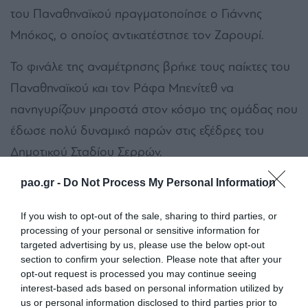
του Παναθηναϊκού πραγματοποίησε ο Γιάννης
Μπόκος, ο οποίος αντικατέστησε τον Ζαρουρί.
Το φινάλε της αναμέτρησης βρήκε τους παίκτες του
Παναθηναϊκού και τον Ράφα Μπενίτεθ να
πανηγυρίζουν μπροστά στον κόσμο της ομάδας που
έδωσε πολύ δυναμικό παρών στις εξέδρες του
Δημοτικού Σταδίου Σερρών.
Πανσερραϊκός
: Τιναλίνι, Λύρατζης, Βόλνεϊ, Ντε
pao.gr -
Do Not Process My Personal Information
Μάρκο, Κάλινιν (66’ Τσαούσης), Μπρουκς (57’
If you wish to opt-out of the sale, sharing to third parties, or
Γκαλβάν), Λιάσος, Γκριν, Νούνελι, Δοϊρανλής (66’
processing of your personal or sensitive information for
targeted advertising by us, please use the below opt-out
Ομεόνγκα), Καρέλης (57’ Μάρας, 81’ Μπανζακί).
section to confirm your selection. Please note that after your
opt-out request is processed you may continue seeing
Παναθηναϊκός
: Λαφόν (46’ Κότσαρης), Γεντβάι,
interest-based ads based on personal information utilized by
Μλαντένοβιτς, Πάλμερ Μπράουν, Τουμπά, Σιώπης,
us or personal information disclosed to third parties prior to