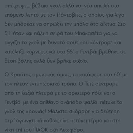
απέτρεψε… βέβαιο γκολ αλλά και νέα απειλή στο
επόμενο λεπτό με τον Πάντοβιτς, ο οποίος για λίγο
δεν μπόρεσε να σπρώξει την μπάλα στα δίχτυα. Στο
51’ ήταν και πάλι η σειρά του Μπακασέτα για να
αγγίξει το γκολ με δυνατό σουτ που κόντραρε και
κατέληξε κόρνερ, ενώ στο 55’ ο Γεντβάι βρέθηκε σε
θέση βόλης αλλά δεν βρήκε στόχο.
Ο Κροάτης αμυντικός όμως, τα κατάφερε στο 60’ με
τον πλέον εντυπωσιακό τρόπο. Ο Τετέ σέντραρε
από τη δεξιά πλευρά με το αριστερό πόδι και ο
Γεντβάι με ένα απίθανο ανάποδο ψαλίδι πέτυχε το
γκολ της χρονιάς! Μάλιστα σκόραρε για δεύτερη
σερί αγωνιστική καθώς είχε πετύχει τέρμα και στη
νίκη επί του ΠΑΟΚ στη Λεωφόρο.