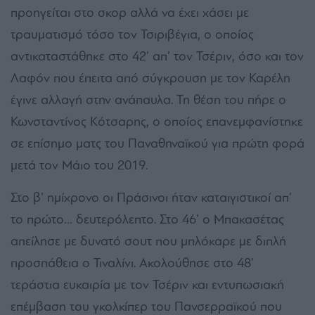
προηγείται στο σκορ αλλά να έχει χάσει με
τραυματισμό τόσο τον Τσιριβέγια, ο οποίος
αντικαταστάθηκε στο 42’ απ’ τον Τσέριν, όσο και τον
Λαφόν που έπειτα από σύγκρουση με τον Καρέλη
έγινε αλλαγή στην ανάπαυλα. Τη θέση του πήρε ο
Κωνσταντίνος Κότσαρης, ο οποίος επανεμφανίστηκε
σε επίσημο ματς του Παναθηναϊκού για πρώτη φορά
μετά τον Μάιο του 2019.
Στο β’ ημίχρονο οι Πράσινοι ήταν καταιγιστικοί απ’
το πρώτο… δευτερόλεπτο. Στο 46’ ο Μπακασέτας
απείλησε με δυνατό σουτ που μπλόκαρε με διπλή
προσπάθεια ο Τιναλίνι. Ακολούθησε στο 48’
τεράστια ευκαιρία με τον Τσέριν και εντυπωσιακή
επέμβαση του γκολκίπερ του Πανσερραϊκού που