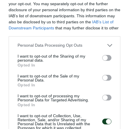
your opt-out. You may separately opt-out of the further
Τσιριβέγια (42’ Τσέριν), Μπακασέτας, Τετέ (82’
disclosure of your personal information by third parties on the
Μαντσίνι), Ζαρουρί (82’ Μπόκος), Πάντοβιτς (73’
IAB’s list of downstream participants. This information may
also be disclosed by us to third parties on the
IAB’s List of
Σφιντέρσκι).
Downstream Participants
that may further disclose it to other
third parties.
Please note that this website/app uses one or more Google
Personal Data Processing Opt Outs
services and may gather and store information including but
not limited to your visit or usage behaviour. You may click to
I want to opt-out of the Sharing of my
personal data.
grant or deny consent to Google and its third-party tags to
Opted In
use your data for below specified purposes in below Google
consent section.
I want to opt-out of the Sale of my
Personal Data.
Opted In
I want to opt-out of processing my
Personal Data for Targeted Advertising.
Opted In
I want to opt-out of Collection, Use,
Retention, Sale, and/or Sharing of my
Personal Data that Is Unrelated with the
Purposes for which it was collected.