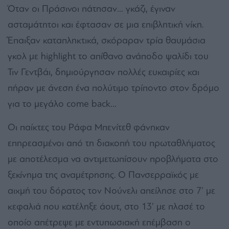
Όταν οι Πράσινοι πάτησαν… γκάζι, έγιναν
ασταμάτητοι και έφτασαν σε μια επιβλητική νίκη.
Έπαιξαν καταπληκτικά, σκόραραν τρία θαυμάσια
γκολ με highlight το απίθανο ανάποδο ψαλίδι του
Τιν Γεντβάι, δημιούργησαν πολλές ευκαιρίες και
πήραν με άνεση ένα πολύτιμο τρίποντο στον δρόμο
για το μεγάλο come back…
Οι παίκτες του Ράφα Μπενίτεθ φάνηκαν
επηρεασμένοι από τη διακοπή του πρωταθλήματος
με αποτέλεσμα να αντιμετωπίσουν προβλήματα στο
ξεκίνημα της αναμέτρησης. Ο Πανσερραϊκός με
αιχμή του δόρατος τον Νούνελι απείλησε στο 7’ με
κεφαλιά που κατέληξε άουτ, στο 13’ με πλασέ το
οποίο απέτρεψε με εντυπωσιακή επέμβαση ο