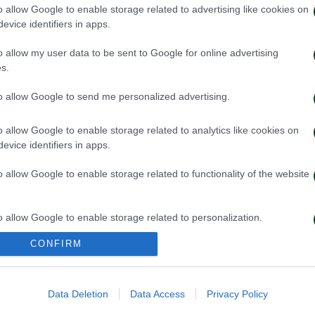
o allow Google to enable storage related to advertising like cookies on
evice identifiers in apps.
o allow my user data to be sent to Google for online advertising
s.
to allow Google to send me personalized advertising.
ωπαϊκή λίστα για τα παιχνίδια
Ιατρική ενημέρω
ν ΤΣΣΚΑ 1948
Τετέι
o allow Google to enable storage related to analytics like cookies on
evice identifiers in apps.
026
04/08/2026
o allow Google to enable storage related to functionality of the website
o allow Google to enable storage related to personalization.
CONFIRM
o allow Google to enable storage related to security, including
cation functionality and fraud prevention, and other user protection.
Data Deletion
Data Access
Privacy Policy