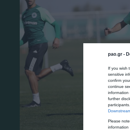
pao.gr -
D
If you wish 
sensitive in
confirm you
continue se
information 
further disc
participants
Downstream 
Please note
information 