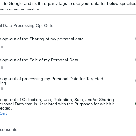
 to Google and its third-party tags to use your data for below specifi
ogle consent section.
καναν οι ποδοσφαιριστές του Παναθηναϊκού τη Μεγάλη
l Data Processing Opt Outs
χισαν με rondo και ακολούθησε παιχνίδι. Αποφόρτιση
o opt-out of the Sharing of my personal data.
οι Μπερνάρ, Χουάνκαρ και το δικό τους πρόγραμμα έκ
In
o opt-out of the Sale of my Personal Data.
In
to opt-out of processing my Personal Data for Targeted
ing.
In
o opt-out of Collection, Use, Retention, Sale, and/or Sharing
ersonal Data that Is Unrelated with the Purposes for which it
lected.
Out
consents