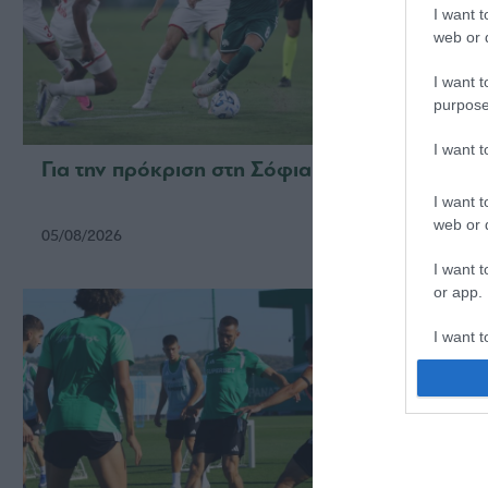
I want t
web or d
I want t
purpose
I want 
Για την πρόκριση στη Σόφια
Η ευρ
με τη
I want t
web or d
05/08/2026
05/08/2
I want t
or app.
I want t
I want t
authenti