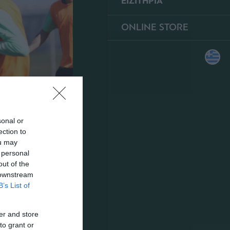
ΕΙΣΙΤΗΡΙΑ
ONLINE STORE
sonal or
ection to
ou may
 personal
out of the
 downstream
B’s List of
er and store
to grant or