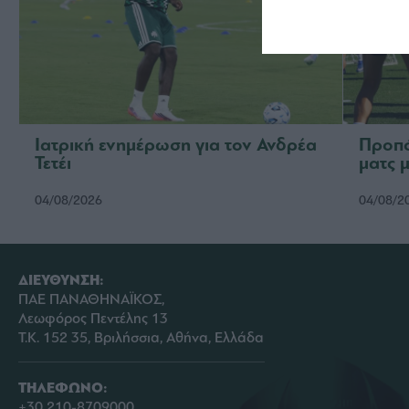
Ιατρική ενημέρωση για τον Ανδρέα
Προπό
Τετέι
ματς 
04/08/2026
04/08/2
ΔΙΕΥΘΥΝΣΗ:
ΠΑΕ ΠΑΝΑΘΗΝΑΪΚΟΣ,
Λεωφόρος Πεντέλης 13
Τ.Κ. 152 35, Βριλήσσια, Αθήνα, Ελλάδα
ΤΗΛΕΦΩΝΟ:
+30 210-8709000