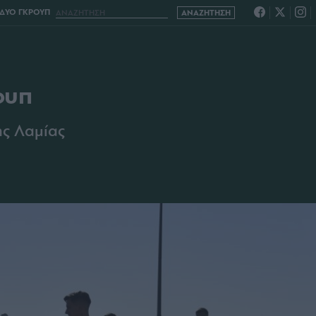
ΔΥΟ ΓΚΡΟΥΠ
ουπ
ης Λαμίας