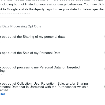
including but not limited to your visit or usage behaviour. You may click 
 to Google and its third-party tags to use your data for below specifi
ogle consent section.
 ξεκίνησε τη Δευτέρα η προετοιμασία του Παναθηναϊκ
ων του Europa League με αντίπαλο τη Ρεν στη Γαλλία.
l Data Processing Opt Outs
γώνα στη Λαμία ακολούθησαν πρόγραμμα αποθεραπεία
o opt-out of the Sharing of my personal data.
In
έχισαν με rondo, ασκήσεις κυκλοφορίας μπάλας και π
ώρο. Θεραπεία και ατομικό έκανε ο Πάλμερ – Μπράου
o opt-out of the Sale of my Personal Data.
αρ.
In
to opt-out of processing my Personal Data for Targeted
ing.
In
o opt-out of Collection, Use, Retention, Sale, and/or Sharing
ersonal Data that Is Unrelated with the Purposes for which it
lected.
Out