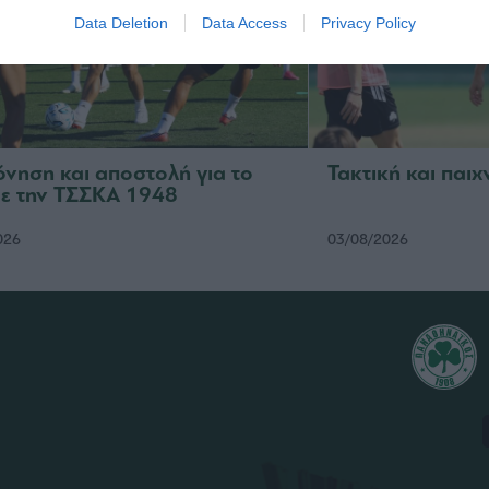
Data Deletion
Data Access
Privacy Policy
νηση και αποστολή για το
Τακτική και παιχ
με την ΤΣΣΚΑ 1948
026
03/08/2026