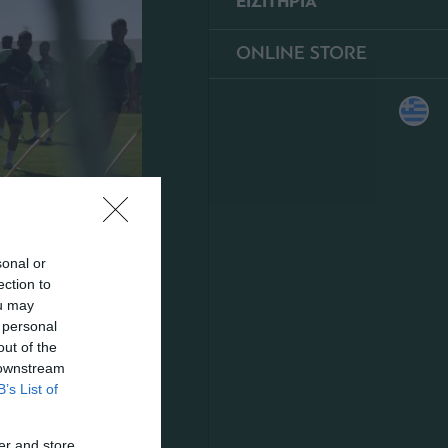
ΕΙΣΙΤΗΡΙΑ
ONLINE STORE
sonal or
ection to
ou may
 personal
out of the
 downstream
B’s List of
er and store