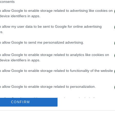
consents
o allow Google to enable storage related to advertising like cookies on
evice identifiers in apps.
o allow my user data to be sent to Google for online advertising
s.
to allow Google to send me personalized advertising.
o allow Google to enable storage related to analytics like cookies on
ην πρόκριση στη Σόφια
Η ευρωπαϊκή λίστ
evice identifiers in apps.
με την ΤΣΣΚΑ 1
o allow Google to enable storage related to functionality of the website
026
05/08/2026
o allow Google to enable storage related to personalization.
o allow Google to enable storage related to security, including
CONFIRM
cation functionality and fraud prevention, and other user protection.