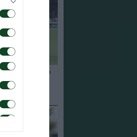
α για τα παιχνίδια
948