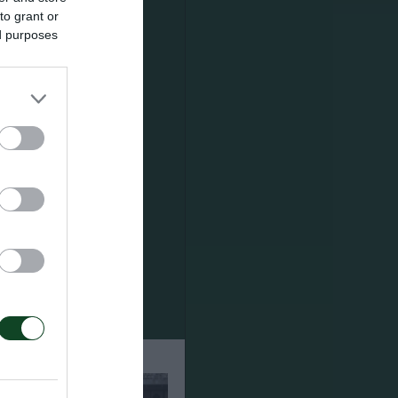
to grant or
ed purposes
ού για την
ς. Οι
ρέσινγκ,
ν, θεραπεία