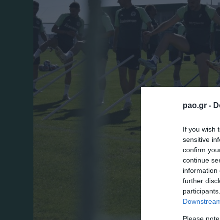
pao.gr -
D
If you wish 
sensitive in
confirm you
continue se
information 
further disc
participants
Downstream 
Please note