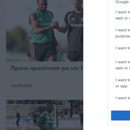
Google 
I want t
web or d
I want t
purpose
I want 
I want t
Πρώτη προπόνηση για τον Γκαρσία
Για τ
web or d
I want t
06/08/2026
05/08/2
or app.
I want t
I want t
authenti