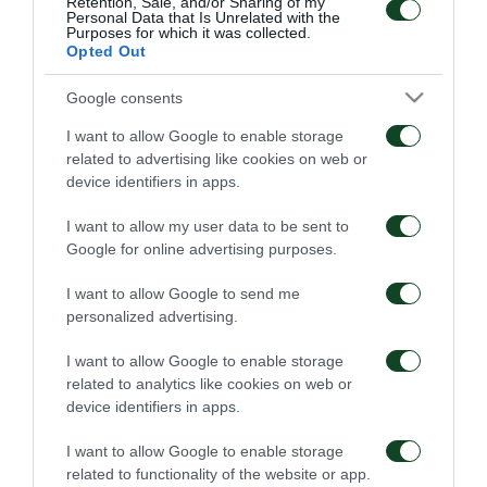
Retention, Sale, and/or Sharing of my
Personal Data that Is Unrelated with the
Purposes for which it was collected.
Opted Out
Google consents
ΑΓΩΝΙΣΤΙΚΑ
I want to allow Google to enable storage
related to advertising like cookies on web or
device identifiers in apps.
I want to allow my user data to be sent to
Google for online advertising purposes.
Για την πρόκριση στη
Η ευρωπαϊκή λίστα για
I want to allow Google to send me
Σόφια
τα παιχνίδια με την
personalized advertising.
ΤΣΣΚΑ 1948
05/08/2026
05/08/2026
I want to allow Google to enable storage
related to analytics like cookies on web or
device identifiers in apps.
I want to allow Google to enable storage
related to functionality of the website or app.