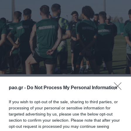
Με απογευματινή προπόνηση την Τετάρτη (17/07) ο
pao.gr -
Do Not Process My Personal Information
Παναθηναϊκός ολοκλήρωσε την προετοιμασία του
ενόψει της φιλικής αναμέτρησης με την Μακάμπι
If you wish to opt-out of the sale, sharing to third parties, or
processing of your personal or sensitive information for
Νετάνια (18/07, 21:00).
targeted advertising by us, please use the below opt-out
section to confirm your selection. Please note that after your
Το πρόγραμμα της σημερινής προπόνησης είχε
opt-out request is processed you may continue seeing