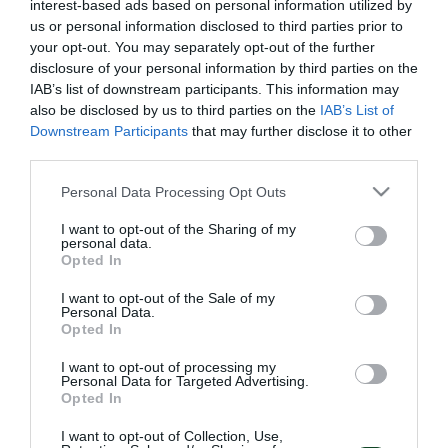
interest-based ads based on personal information utilized by
προθέρμανση, rondo, ασκήσεις κυκλοφορίας
us or personal information disclosed to third parties prior to
μπάλας, διπλό σε περιορισμένο χώρο και
your opt-out. You may separately opt-out of the further
disclosure of your personal information by third parties on the
τελειώματα.
IAB’s list of downstream participants. This information may
also be disclosed by us to third parties on the
IAB’s List of
Μέρος του προγράμματος ακολούθησε ο Φώτης
Downstream Participants
that may further disclose it to other
Ιωαννίδης, προτού συνεχίσει το ατομικό του
third parties.
πρόγραμμα.
Please note that this website/app uses one or more Google
Personal Data Processing Opt Outs
services and may gather and store information including but
Μετά το τέλος της προπόνησης ο Ντιέγκο Αλόνσο
not limited to your visit or usage behaviour. You may click to
I want to opt-out of the Sharing of my
personal data.
grant or deny consent to Google and its third-party tags to
ανακοίνωσε την αποστολή για τη φιλική αναμέτρηση
Opted In
use your data for below specified purposes in below Google
με την Μακάμπι Νετάνια. Στη λίστα βρίσκονται οι
consent section.
I want to opt-out of the Sale of my
Personal Data.
Ντραγκόφσκι, Λοντίγκιν, Λίλο, Βαγιαννίδης,
Opted In
Μλαντένοβιτς, Κώτσιρας, Σένκεφελντ, Γεντβάι, Φικάι,
I want to opt-out of processing my
Κάτρης, Ίνγκασον, Ρούμπεν, Άραο, Μαξίμοβιτς,
Personal Data for Targeted Advertising.
Opted In
Βιλένα, Ζέκα, Μπακασέτας, Αϊτόρ, Μαντσίνι,
I want to opt-out of Collection, Use,
Τζούριτσιτς, Λημνιός, Νίκας, Γερεμέγεφ.