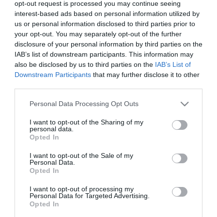
opt-out request is processed you may continue seeing
τακτικής και εξάσκηση στα τελειώματα. Πρόγραμμα
interest-based ads based on personal information utilized by
αποφόρτισης ακολούθησαν οι Κουρμπέλης,
us or personal information disclosed to third parties prior to
your opt-out. You may separately opt-out of the further
Σάντσες, Μαυρομμάτης. Ατομικό πρόγραμμα έκαναν
disclosure of your personal information by third parties on the
οι Βέλεθ, Χουάνκαρ, Χατζηθεοδωρίδης, Ιωαννίδης,
IAB’s list of downstream participants. This information may
also be disclosed by us to third parties on the
IAB’s List of
Αγιούμπ, Αντονίτο.
Downstream Participants
that may further disclose it to other
third parties.
Μετά το τέλος της προπόνησης ανακοινώθηκε η
Please note that this website/app uses one or more Google
αποστολή στην οποία συμπεριλαμβάνονται οι
Personal Data Processing Opt Outs
services and may gather and store information including but
Διούδης, Ξενόπουλος, Χριστογεώργος, Σένκεφελντ,
not limited to your visit or usage behaviour. You may click to
I want to opt-out of the Sharing of my
personal data.
Χαβιέρ, Μακέντα, Καρλίτος, Χατζηγιοβάνης,
grant or deny consent to Google and its third-party tags to
Opted In
use your data for below specified purposes in below Google
Εμμανουηλίδης, Μπουζούκης, Βιγιαφάνιες,
consent section.
I want to opt-out of the Sale of my
Σερπέζης, Αϊτόρ, Καραγιάννης, Αθανασακόπουλος,
Personal Data.
Opted In
Ζαγαρίτης, Πούγγουρας, Αλεξανδρόπουλος, Μολό,
I want to opt-out of processing my
Μαουρίσιο, Καμπετσής.
Personal Data for Targeted Advertising.
Opted In
Οι Κουρμπέλης, Σάντσες συμπλήρωσαν τέσσερις