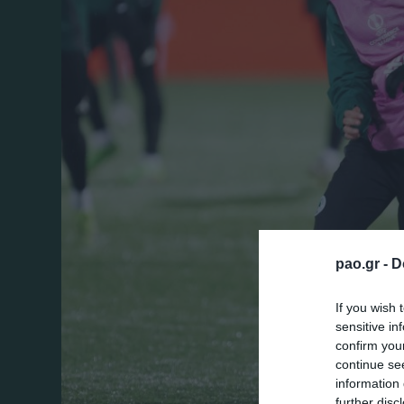
pao.gr -
D
If you wish 
sensitive in
confirm you
continue se
information 
further disc