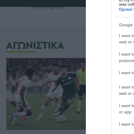
was col
λόγω καρτών.
Opted 
Google 
I want t
ΑΓΩΝΙΣΤΙΚΑ
web or d
I want t
purpose
I want 
I want t
web or d
I want t
or app.
I want t