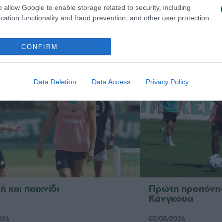
ωπαϊκή λίστα για τα παιχνίδια
Ιατρική ενημέρω
o allow Google to enable storage related to security, including
ν ΤΣΣΚΑ 1948
Τετέι
cation functionality and fraud prevention, and other user protection.
026
04/08/2026
CONFIRM
Data Deletion
Data Access
Privacy Policy
ή και παιχνίδι
Πρώτη προπόνησ
Κάνγκουα
026
02/08/2026