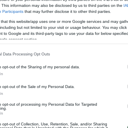
. This information may also be disclosed by us to third parties on the
IA
Participants
that may further disclose it to other third parties.
λαφάτης» ολοκληρώθηκε το Σάββατο η προετοιμασία 
 that this website/app uses one or more Google services and may gath
including but not limited to your visit or usage behaviour. You may click 
 έδρας αγώνα κόντρα στον Βόλο (17:00).
 to Google and its third-party tags to use your data for below specifi
ogle consent section.
, rondo, τακτική και εξάσκηση στα τελειώματα. Στην
σε μέρος του προγράμματος. Ατομικό πρόγραμμα ακολ
l Data Processing Opt Outs
ία οι Μπακασέτας (υπέστη θλάση δευτέρου βαθμού στο
o opt-out of the Sharing of my personal data.
η δευτέρου βαθμού στον οπίσθιο μηριαίο), Γεντβάι.
In
τόρια ανακοίνωσε τη λίστα με τα ονόματα που συμπερι
o opt-out of the Sale of my Personal Data.
κι, Λοντίγκιν, Λίλο, Μαξ, Σένκεφελντ, Ζέκα, Ουναΐ, Τετ
In
ξίμοβιτς, Σιώπης, Μλαντένοβιτς, Κώτσιρας, Γερεμέγεφ, Τ
to opt-out of processing my Personal Data for Targeted
ing.
In
o opt-out of Collection, Use, Retention, Sale, and/or Sharing
στο συγκεκριμένο παιχνίδι να εκτίσουν ποινή μίας αγω
ersonal Data that Is Unrelated with the Purposes for which it