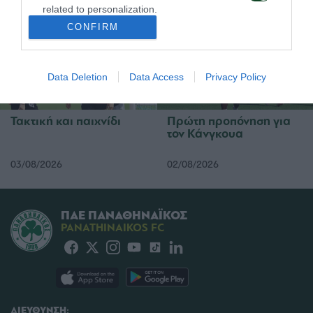
04/08/2026
04/08/2026
related to personalization.
CONFIRM
I want to allow Google to enable storage
related to security, including authentication
functionality and fraud prevention, and other
Data Deletion
Data Access
Privacy Policy
user protection.
Τακτική και παιχνίδι
Πρώτη προπόνηση για
τον Κάνγκουα
03/08/2026
02/08/2026
ΠΑΕ ΠΑΝΑΘΗΝΑΪΚΟΣ
PANATHINAIKOS FC
ΔΙΕΥΘΥΝΣΗ: