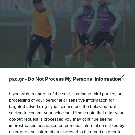
pao.gr -
Do Not Process My Personal Information
Με την απογευματινή προπόνηση του Σαββάτου
If you wish to opt-out of the sale, sharing to third parties, or
στο «Γ. Καλαφάτης» ολοκληρώθηκε η προετοιμασία
processing of your personal or sensitive information for
του Παναθηναϊκού για τον κυριακάτικο εντός έδρας
targeted advertising by us, please use the below opt-out
section to confirm your selection. Please note that after your
αγώνα Play offs κόντρα στον ΠΑΟΚ (18:00).
opt-out request is processed you may continue seeing
interest-based ads based on personal information utilized by
Οι Πράσινοι ξεκίνησαν με προθέρμανση, συνέχισαν
us or personal information disclosed to third parties prior to