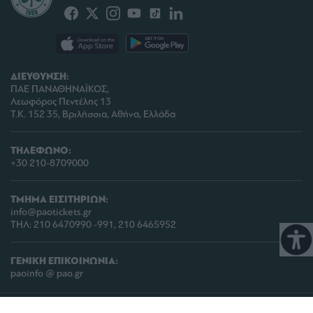
ΔΙΕΥΘΥΝΣΗ:
ΠΑΕ ΠΑΝΑΘΗΝΑΪΚΟΣ,
Λεωφόρος Πεντέλης 13
Τ.Κ. 152 35, Βριλήσσια, Αθήνα, Ελλάδα
ΤΗΛΕΦΩΝΟ:
+30 210-8709000
ΤΜΗΜΑ ΕΙΣΙΤΗΡΙΩΝ:
info@paotickets.gr
ΤΗΛ: 210 6470990 -991, 210 6465952
ΓΕΝΙΚΗ ΕΠΙΚΟΙΝΩΝΙΑ:
paoinfo @ pao.gr
COPYRIGHT © 2026 | PANATHINAIKOS FC | ALL RIGHTS RESERVED |
ΠΟΛΙΤΙΚΗ