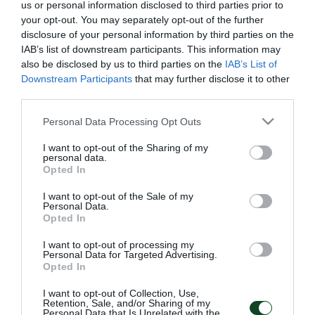
us or personal information disclosed to third parties prior to
your opt-out. You may separately opt-out of the further
Το πρόγραμμα περιελάμβανε προθέρμανση, rondo,
disclosure of your personal information by third parties on the
παιχνίδι σε μισό γήπεδο. Πρόγραμμα αποφόρτισης
IAB’s list of downstream participants. This information may
ακολούθησαν οι Βιγιαφάνιες, Χουάνκαρ, Κώτσιρας,
also be disclosed by us to third parties on the
IAB’s List of
Downstream Participants
that may further disclose it to other
Αϊτόρ, Σένκεφελντ.
third parties.
Μετά το τέλος της προπόνησης ο Ιβάν Γιοβάνοβιτς
Please note that this website/app uses one or more Google
Personal Data Processing Opt Outs
services and may gather and store information including but
ανακοίνωσε τη λίστα των ποδοσφαιριστών που
not limited to your visit or usage behaviour. You may click to
I want to opt-out of the Sharing of my
personal data.
βρίσκονται στην αποστολή. Σε αυτή
grant or deny consent to Google and its third-party tags to
Opted In
use your data for below specified purposes in below Google
συμπεριλήφθηκαν οι Διούδης, Μπρινιόλι,
consent section.
I want to opt-out of the Sale of my
Ξενόπουλος, Χουάνκαρ, Βέλεθ, Σένκεφελντ,
Personal Data.
Opted In
Αλεξανδρόπουλος, Ιωαννίδης, Αγιούμπ, Μακέντα,
I want to opt-out of processing my
Καρλίτος, Χατζηθεοδωρίδης, Σάντσες, Λούντκβιστ,
Personal Data for Targeted Advertising.
Opted In
Ρουμπέν, Βιγιαφάνιες, Αϊτόρ, Ενγκμπακοτό,
Κώτσιρας, Σάρλια, Παλάσιος, Πούγγουρας,
I want to opt-out of Collection, Use,
Retention, Sale, and/or Sharing of my
Personal Data that Is Unrelated with the