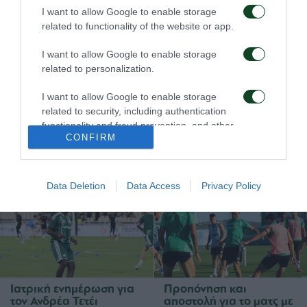
08/08/2026
06/08/2026
I want to allow Google to enable storage
related to functionality of the website or app.
I want to allow Google to enable storage
related to personalization.
I want to allow Google to enable storage
related to security, including authentication
functionality and fraud prevention, and other
Για την πρόκριση στη
Η ευρωπαϊκή λίστα για
CONFIRM
Σόφια
τα παιχνίδια με την
user protection.
ΤΣΣΚΑ 1948
05/08/2026
05/08/2026
Data Deletion
Data Access
Privacy Policy
Ιατρική ενημέρωση για
Προπόνηση και
τον Ανδρέα Τετέι
αποστολή για το ματς με