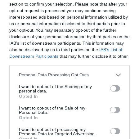
Το πρόγραμμα ξεκίνησε με προθέρμανση,
section to confirm your selection. Please note that after your
opt-out request is processed you may continue seeing
συνεχίστηκε με ασκήσεις κυκλοφορίας μπάλας,
interest-based ads based on personal information utilized by
συνεχίστηκε με τακτική και παιχνίδι και
us or personal information disclosed to third parties prior to
your opt-out. You may separately opt-out of the further
ολοκληρώθηκε με εξάσκηση στις στατικές φάσεις.
disclosure of your personal information by third parties on the
Αυτή ήταν η πρώτη προπόνηση για τον Αντριάνο
IAB’s list of downstream participants. This information may
also be disclosed by us to third parties on the
IAB’s List of
Γιάγκουσιτς. Στο πρόγραμμα επανήλθε ο Γιάννης
Downstream Participants
that may further disclose it to other
Κώτσιρας που ξεπέρασε τον τραυματισμό του.
third parties.
Ατομικό πρόγραμμα ακολούθησαν οι Τσέριν (λόγω
Please note that this website/app uses one or more Google
Personal Data Processing Opt Outs
ενοχλήσεων), Τουμπά, Πελίστρι. Θεραπεία
services and may gather and store information including but
not limited to your visit or usage behaviour. You may click to
I want to opt-out of the Sharing of my
ακολούθησαν οι Ντέσερς, Τσιριβέγια, Τζούριτσιτς,
personal data.
grant or deny consent to Google and its third-party tags to
Opted In
Σισοκό.
use your data for below specified purposes in below Google
consent section.
I want to opt-out of the Sale of my
Personal Data.
Μετά το τέλος της προπόνησης ο Ράφα Μπενίτεθ
Opted In
ανακοίνωσε την αποστολή. Στη λίστα βρίσκονται οι
I want to opt-out of processing my
Λαφόν, Τσάβες, Κότσαρης, Καλάμπρια, Κάτρης,
Personal Data for Targeted Advertising.
Opted In