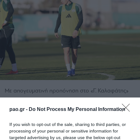
Με απογευματινή προπόνηση στο «Γ. Καλαφάτης»
ολοκληρώθηκε το Σάββατο η προετοιμασία του
Παναθηναϊκού για το εκτός έδρας ντέρμπι
pao.gr -
Do Not Process My Personal Information
πρωταθλήματος κόντρα στον Ολυμπιακό (8/2,
If you wish to opt-out of the sale, sharing to third parties, or
21:00).
processing of your personal or sensitive information for
targeted advertising by us, please use the below opt-out