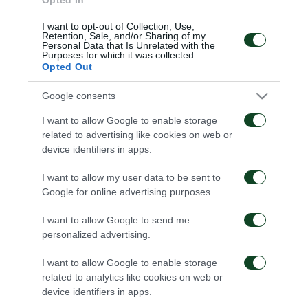
Σιώπης, Τετέι, Ζαρουρί, Αντίνο, Μπακασέτας, Πάλμερ
I want to opt-out of Collection, Use,
– Μπράουν, Ίνγκασον, Κοντούρης, Σφιντέρσκι,
Retention, Sale, and/or Sharing of my
Personal Data that Is Unrelated with the
Ταμπόρδα, Γεντβάι, Παντελίδης, Ερνάντεθ,
Purposes for which it was collected.
Opted Out
Κώτσιρας, Μπόκος, Βιλένα, Πάντοβιτς,
Κυριακόπουλος, Γιάγκουσιτς.
Google consents
I want to allow Google to enable storage
related to advertising like cookies on web or
device identifiers in apps.
ΑΓΩΝΙΣΤΙΚΑ
I want to allow my user data to be sent to
Google for online advertising purposes.
I want to allow Google to send me
personalized advertising.
I want to allow Google to enable storage
Τακτική και κυκλοφορία
Πρώτη προπόνηση για
related to analytics like cookies on web or
της μπάλας
τον Γκαρσία
device identifiers in apps.