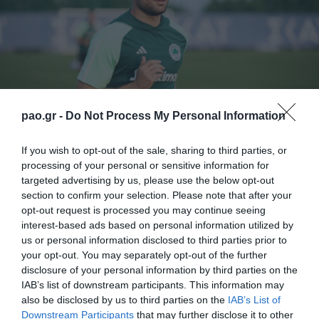
pao.gr -
Do Not Process My Personal Information
If you wish to opt-out of the sale, sharing to third parties, or
processing of your personal or sensitive information for
targeted advertising by us, please use the below opt-out
Την τελευταία προπόνηση πριν το αυριανό πρώτο
section to confirm your selection. Please note that after your
φιλικό στην Αθήνα πραγματοποίησε ο Παναθηναϊκός
opt-out request is processed you may continue seeing
interest-based ads based on personal information utilized by
την Πέμπτη το απόγευμα στο «Απόστολος
us or personal information disclosed to third parties prior to
Νικολαΐδης».
your opt-out. You may separately opt-out of the further
disclosure of your personal information by third parties on the
IAB’s list of downstream participants. This information may
Στο πρόγραμμα συμμετείχε κανονικά τόσο ο Τόνι
also be disclosed by us to third parties on the
IAB’s List of
Βιλένα όσο και οι Μπαρτ Σένκεφελντ, Άνταμ Τσέριν
Downstream Participants
that may further disclose it to other