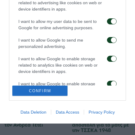
related to advertising like cookies on web or
device identifiers in apps.
I want to allow my user data to be sent to
Google for online advertising purposes.
I want to allow Google to send me
personalized advertising.
Για την πρόκριση στη
Η ευρωπαϊκή λίστα για
Σόφια
τα παιχνίδια με την
I want to allow Google to enable storage
ΤΣΣΚΑ 1948
related to analytics like cookies on web or
05/08/2026
05/08/2026
device identifiers in apps.
I want to allow Google to enable storage
related to functionality of the website or app.
CONFIRM
I want to allow Google to enable storage
related to personalization.
Data Deletion
Data Access
Privacy Policy
Ιατρική ενημέρωση για
Προπόνηση και
I want to allow Google to enable storage
τον Ανδρέα Τετέι
αποστολή για το ματς με
related to security, including authentication
την ΤΣΣΚΑ 1948
functionality and fraud prevention, and other