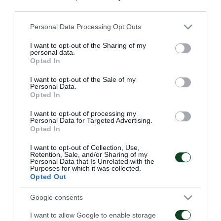
third parties.
που αποθεραπεύτηκαν. Αντίθετα, με ατομικό
πρόγραμμα συνέχισε ο Φώτης Ιωαννίδης. Οι
Please note that this website/app uses one or more Google
Personal Data Processing Opt Outs
services and may gather and store information including but
Πράσινοι ξεκίνησαν με προθέρμανση, συνέχισαν με
not limited to your visit or usage behaviour. You may click to
I want to opt-out of the Sharing of my
personal data.
rondo και ολοκλήρωσαν με παιχνίδι.
grant or deny consent to Google and its third-party tags to
Opted In
use your data for below specified purposes in below Google
consent section.
I want to opt-out of the Sale of my
Personal Data.
Opted In
ΑΓΩΝΙΣΤΙΚΑ
I want to opt-out of processing my
Personal Data for Targeted Advertising.
Opted In
I want to opt-out of Collection, Use,
Retention, Sale, and/or Sharing of my
Personal Data that Is Unrelated with the
Purposes for which it was collected.
Opted Out
Τακτική και κυκλοφορία
Πρώτη προπόνηση για
της μπάλας
τον Γκαρσία
Google consents
I want to allow Google to enable storage
08/08/2026
06/08/2026