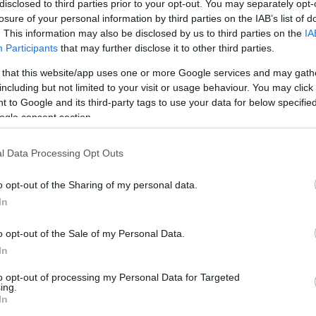
disclosed to third parties prior to your opt-out. You may separately opt-
losure of your personal information by third parties on the IAB’s list of
. This information may also be disclosed by us to third parties on the
IA
Participants
that may further disclose it to other third parties.
ηση της Τρίτης. Στη διάρκεια εκτέλεσης μιας άσκηση
 άτσαλα και υπέστη διάστρεμμα στη δεξιά ποδοκνημική
 that this website/app uses one or more Google services and may gath
including but not limited to your visit or usage behaviour. You may click 
περίπου μία εβδομάδα.
 to Google and its third-party tags to use your data for below specifi
ogle consent section.
ναστήριο, κάνοντας εναλλάξ ασκήσεις σε γκρουπ. Στη 
α ώρα έκαναν ασκήσεις κυκλοφορίας μπάλας και εξάσ
l Data Processing Opt Outs
ς.
o opt-out of the Sharing of my personal data.
In
μπέλης, Αγιούμπ, Βιγιαφάνιες, Πούγγουρας, Αλεξανδρ
o opt-out of the Sale of my Personal Data.
In
to opt-out of processing my Personal Data for Targeted
ing.
In