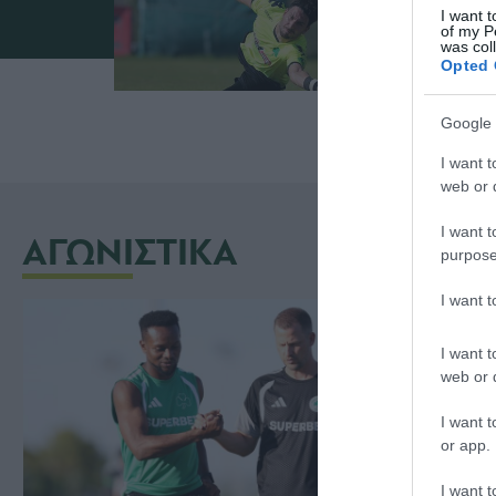
I want t
of my P
was col
Opted 
Google 
I want t
web or d
I want t
ΑΓΩΝΙΣΤΙΚΑ
purpose
I want 
I want t
web or d
I want t
or app.
I want t