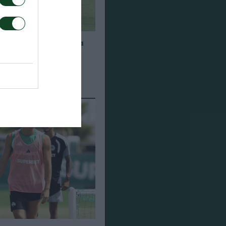
α για τα παιχνίδια
948