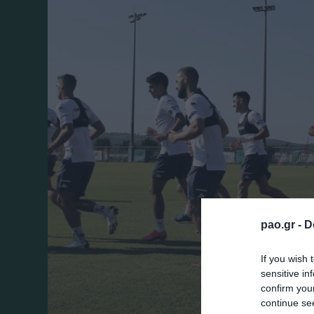
pao.gr -
D
If you wish 
sensitive in
confirm you
continue se