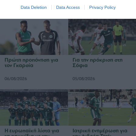
Data Deletion
Data Access
Privacy Policy
ΑΓΩΝΙΣΤΙΚΑ
Πρώτη προπόνηση για
Για την πρόκριση στη
τον Γκαρσία
Σόφια
06/08/2026
05/08/2026
Η ευρωπαϊκή λίστα για
Ιατρική ενημέρωση για