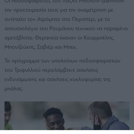
Οι ποδοσφαιριστές του Λάζλο Μπόλονι ξεκίνησαν
την προετοιμασία τους για την αναμέτρηση με
αντίπαλο τον Ατρόμητο στο Περιστέρι, με το
απουσιολόγιο του Ρουμάνου τεχνικού να παραμένει
αμετάβλητο. Θεραπεία έκαναν οι Κουρμπέλης,
Μπουζούκης, Σαβιέρ και Μπεκ.
Το πρόγραμμα των υπολοίπων ποδοσφαιριστών
του Τριφυλλιού περιελάμβανε ασκήσεις
ενδυνάμωσης και ασκήσεις κυκλοφορίας της
μπάλας.