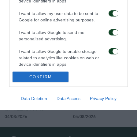
device identifiers in apps.
I want to allow my user data to be sent to
Google for online advertising purposes.
Η ευρωπαϊκή λίστα για
Ιατρική ενημέρωση για
τα παιχνίδια με την
τον Ανδρέα Τετέι
I want to allow Google to send me
ΤΣΣΚΑ 1948
personalized advertising.
05/08/2026
04/08/2026
I want to allow Google to enable storage
related to analytics like cookies on web or
device identifiers in apps.
I want to allow Google to enable storage
CONFIRM
related to functionality of the website or app.
I want to allow Google to enable storage
Προπόνηση και
Τακτική και παιχνίδι
Data Deletion
Data Access
Privacy Policy
αποστολή για το ματς με
related to personalization.
την ΤΣΣΚΑ 1948
I want to allow Google to enable storage
04/08/2026
03/08/2026
related to security, including authentication
functionality and fraud prevention, and other
user protection.