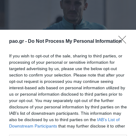
pao.gr -
Do Not Process My Personal Information
If you wish to opt-out of the sale, sharing to third parties, or
processing of your personal or sensitive information for
targeted advertising by us, please use the below opt-out
section to confirm your selection. Please note that after your
Στην πρώτη προπόνηση μετά τον αγώνα με τον
opt-out request is processed you may continue seeing
interest-based ads based on personal information utilized by
ΟΦΗ, οι ποδοσφαιριστές του Παναθηναϊκού
us or personal information disclosed to third parties prior to
χωρίστηκαν σε δύο γκρουπ. Όσοι βρέθηκαν στο
your opt-out. You may separately opt-out of the further
disclosure of your personal information by third parties on the
αρχικό σχήμα ακολούθησαν πρόγραμμα
IAB’s list of downstream participants. This information may
αποθεραπείας, ενώ οι υπόλοιποι έκαναν
also be disclosed by us to third parties on the
IAB’s List of
Downstream Participants
that may further disclose it to other
προθέρμανση, έπαιξαν rondo και ολοκλήρωσαν με
third parties.