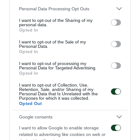
παιχνίδι σε περιορισμένο χώρο. Πρόγραμμα
Please note that this website/app uses one or more Google
Personal Data Processing Opt Outs
αποφόρτισης έκανε ο Χουάνκαρ.
services and may gather and store information including but
not limited to your visit or usage behaviour. You may click to
I want to opt-out of the Sharing of my
personal data.
grant or deny consent to Google and its third-party tags to
Opted In
use your data for below specified purposes in below Google
consent section.
ΑΓΩΝΙΣΤΙΚΑ
I want to opt-out of the Sale of my
Personal Data.
Opted In
I want to opt-out of processing my
Personal Data for Targeted Advertising.
Opted In
I want to opt-out of Collection, Use,
Retention, Sale, and/or Sharing of my
Πρώτη προπόνηση για
Για την πρόκριση στη
Personal Data that Is Unrelated with the
Purposes for which it was collected.
τον Γκαρσία
Σόφια
Opted Out
06/08/2026
05/08/2026
Google consents
I want to allow Google to enable storage
related to advertising like cookies on web or