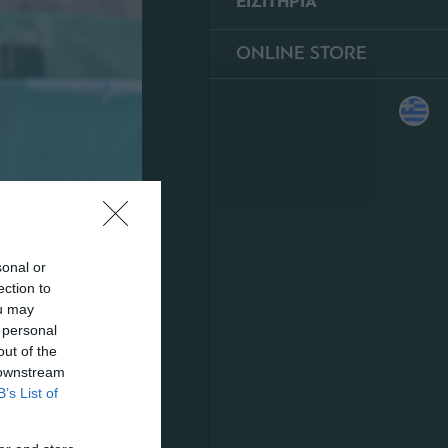
ΕΙΣΙΤΗΡΙΑ
ONLINE STORE
sonal or
ection to
ou may
 personal
out of the
 downstream
B’s List of