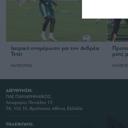
Ιατρική ενημέρωση για τον Ανδρέα
Προπό
Τετέι
ματς 
04/08/2026
04/08/2
ΔΙΕΥΘΥΝΣΗ:
ΠΑΕ ΠΑΝΑΘΗΝΑΪΚΟΣ,
Λεωφόρος Πεντέλης 13
Τ.Κ. 152 35, Βριλήσσια, Αθήνα, Ελλάδα
ΤΗΛΕΦΩΝΟ: