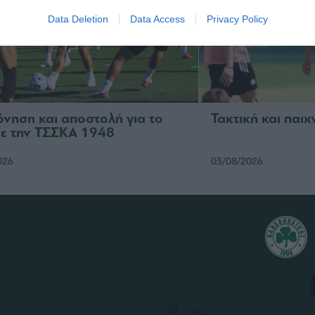
Data Deletion
Data Access
Privacy Policy
νηση και αποστολή για το
Τακτική και παιχ
με την ΤΣΣΚΑ 1948
026
03/08/2026