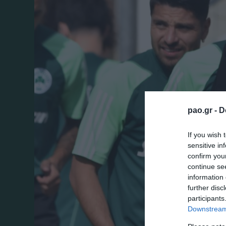
pao.gr -
D
If you wish 
sensitive in
confirm you
continue se
information 
further disc
participants
Downstream 