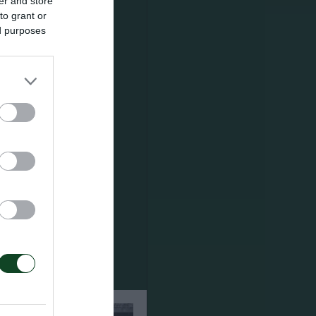
er and store
to grant or
ed purposes
 ο οποίος
ρωί της
ία. Οι
 χώρους.
υσίασε