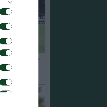
α για τα παιχνίδια
948