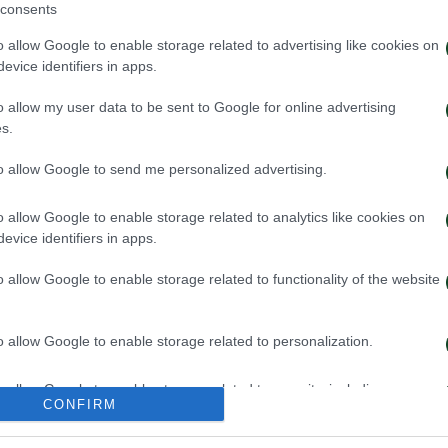
consents
o allow Google to enable storage related to advertising like cookies on
evice identifiers in apps.
o allow my user data to be sent to Google for online advertising
s.
to allow Google to send me personalized advertising.
o allow Google to enable storage related to analytics like cookies on
evice identifiers in apps.
ην πρόκριση στη Σόφια
Η ευρωπαϊκή λίστ
με την ΤΣΣΚΑ 1
o allow Google to enable storage related to functionality of the website
026
05/08/2026
o allow Google to enable storage related to personalization.
o allow Google to enable storage related to security, including
CONFIRM
cation functionality and fraud prevention, and other user protection.