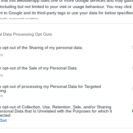
 that this website/app uses one or more Google services and may gath
including but not limited to your visit or usage behaviour. You may click 
 to Google and its third-party tags to use your data for below specifi
ogle consent section.
άκης» που οδήγησαν στον τραυματισμό του Χουάνκαρ,
l Data Processing Opt Outs
ποδοσφαιριστές του Παναθηναϊκού προπονήθηκαν το π
ηκαν στο αρχικό σχήμα του ντέρμπι, έκαναν αποθεραπε
o opt-out of the Sharing of my personal data.
In
έχισαν με rondo και κατέληξαν με παιχνίδι σε μικρούς
θεραπεία οι Μάγκνουσον, Πάλμερ – Μπράουν, ενώ απο
o opt-out of the Sale of my Personal Data.
In
to opt-out of processing my Personal Data for Targeted
ing.
In
o opt-out of Collection, Use, Retention, Sale, and/or Sharing
ersonal Data that Is Unrelated with the Purposes for which it
lected.
Out