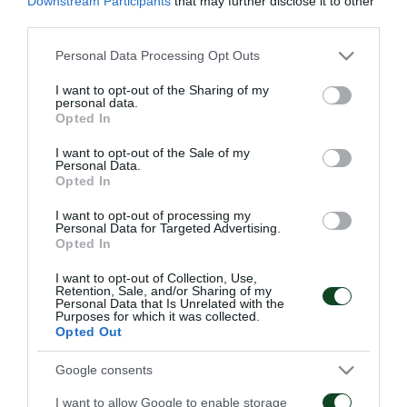
Downstream Participants
that may further disclose it to other
third parties.
Απ’ την προπόνηση της Τρίτης απουσίασε ξανά ο
Please note that this website/app uses one or more Google
Personal Data Processing Opt Outs
Ρουμπέν λόγω ίωσης, ενώ οι υπόλοιποι παίκτες
services and may gather and store information including but
άρχισαν με προθέρμανση και συνέχισαν με rondo
not limited to your visit or usage behaviour. You may click to
I want to opt-out of the Sharing of my
personal data.
grant or deny consent to Google and its third-party tags to
και παιχνίδι με μπάλα.
Opted In
use your data for below specified purposes in below Google
consent section.
I want to opt-out of the Sale of my
Personal Data.
Opted In
ΑΓΩΝΙΣΤΙΚΑ
I want to opt-out of processing my
Personal Data for Targeted Advertising.
Opted In
I want to opt-out of Collection, Use,
Retention, Sale, and/or Sharing of my
Personal Data that Is Unrelated with the
Purposes for which it was collected.
Opted Out
Πρώτη προπόνηση για
Για την πρόκριση στη
Google consents
τον Γκαρσία
Σόφια
I want to allow Google to enable storage