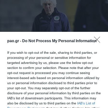
pao.gr -
Do Not Process My Personal Information
If you wish to opt-out of the sale, sharing to third parties, or
processing of your personal or sensitive information for
targeted advertising by us, please use the below opt-out
section to confirm your selection. Please note that after your
Ο Παναθηναϊκός μετρά αντίστροφα για την
opt-out request is processed you may continue seeing
επανεκκίνηση της αγωνιστικής δραστηριότητας και
interest-based ads based on personal information utilized by
us or personal information disclosed to third parties prior to
οι Πράσινοι συνεχίζουν την προετοιμασία τους για
your opt-out. You may separately opt-out of the further
την αναμέτρηση με τον Βόλο στη Λεωφόρο για το
disclosure of your personal information by third parties on the
Κύπελλο Ελλάδας την Πέμπτη 15 Δεκεμβρίου
IAB’s list of downstream participants. This information may
also be disclosed by us to third parties on the
IAB’s List of
(17.30).