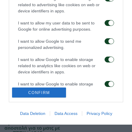
06/08/2026
05/08/2026
related to advertising like cookies on web or
device identifiers in apps.
I want to allow my user data to be sent to
Google for online advertising purposes.
I want to allow Google to send me
personalized advertising.
Η ευρωπαϊκή λίστα για
Ιατρική ενημέρωση για
τα παιχνίδια με την
τον Ανδρέα Τετέι
I want to allow Google to enable storage
ΤΣΣΚΑ 1948
related to analytics like cookies on web or
device identifiers in apps.
05/08/2026
04/08/2026
I want to allow Google to enable storage
related to functionality of the website or app.
CONFIRM
I want to allow Google to enable storage
related to personalization.
Data Deletion
Data Access
Privacy Policy
I want to allow Google to enable storage
Προπόνηση και
Τακτική και παιχνίδι
related to security, including authentication
αποστολή για το ματς με