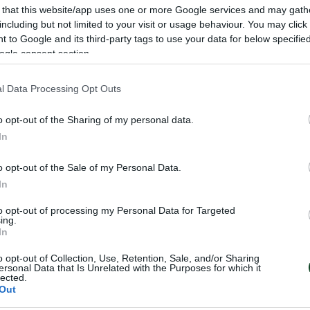
 that this website/app uses one or more Google services and may gath
including but not limited to your visit or usage behaviour. You may click 
 to Google and its third-party tags to use your data for below specifi
ου θα δώσει ο Παναθηναϊκός στο πλαίσιο της καλοκαιρ
ogle consent section.
ής περιόδου.
l Data Processing Opt Outs
ά:
o opt-out of the Sharing of my personal data.
ς) την Helmond Sport στην Ολλανδία
In
 τον Ajax στην Ολλανδία.
o opt-out of the Sale of my Personal Data.
ς) την Grasshopper Club Zürich στη Λεωφόρο.
In
ς) την Rapid Wien στην Αυστρία.
to opt-out of processing my Personal Data for Targeted
ing.
In
o opt-out of Collection, Use, Retention, Sale, and/or Sharing
ersonal Data that Is Unrelated with the Purposes for which it
lected.
Out