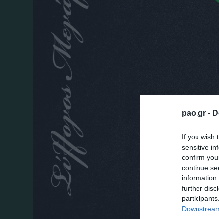
pao.gr -
D
If you wish 
sensitive in
confirm you
continue se
information 
further disc
participants
Downstream 