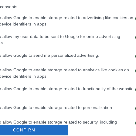
consents
o allow Google to enable storage related to advertising like cookies on
evice identifiers in apps.
o allow my user data to be sent to Google for online advertising
s.
to allow Google to send me personalized advertising.
o allow Google to enable storage related to analytics like cookies on
evice identifiers in apps.
κή και φυσική κατάσταση
Ήττα-μάθημα
o allow Google to enable storage related to functionality of the website
026
15/07/2026
o allow Google to enable storage related to personalization.
o allow Google to enable storage related to security, including
cation functionality and fraud prevention, and other user protection.
CONFIRM