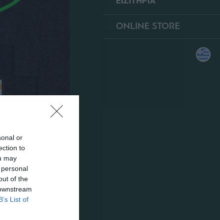
ΕΙΣΙΤΗΡΙΑ
ONLINE STORE
sonal or
ection to
ou may
 personal
out of the
 downstream
B’s List of