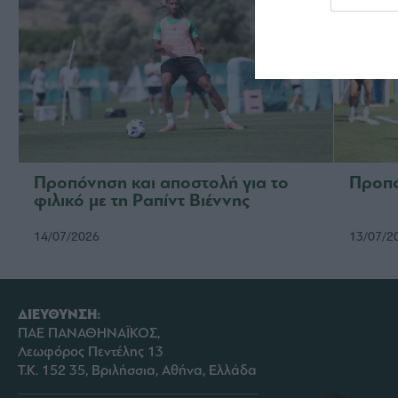
Προπόνηση και αποστολή για το
Προπό
φιλικό με τη Ραπίντ Βιέννης
14/07/2026
13/07/2
ΔΙΕΥΘΥΝΣΗ:
ΠΑΕ ΠΑΝΑΘΗΝΑΪΚΟΣ,
Λεωφόρος Πεντέλης 13
Τ.Κ. 152 35, Βριλήσσια, Αθήνα, Ελλάδα