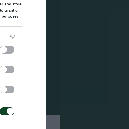
er and store
to grant or
ed purposes
ινής του