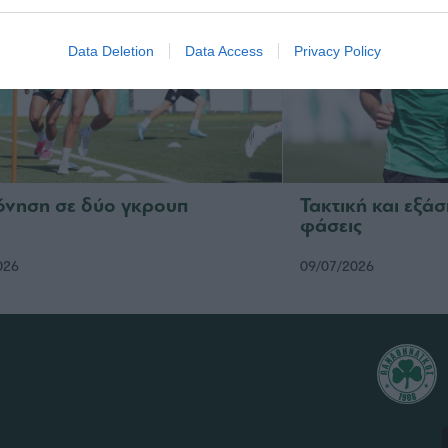
Data Deletion
Data Access
Privacy Policy
νηση σε δύο γκρουπ
Τακτική και εξάσ
φάσεις
026
09/07/2026