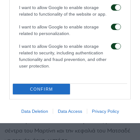
ο
Οι φιλοξενούμενοι έφτασαν στο γκολ στο 70
I want to allow Google to enable storage
λεπτό, όταν ο Μπακάκης μπήκε στην περιοχή, γύρισε
related to functionality of the website or app.
παράλληλα προς τον Κοσίδη κι εκείνος σούταρε με
I want to allow Google to enable storage
τη μια, για το 0-1.
related to personalization.
I want to allow Google to enable storage
Μάλιστα, δύο λεπτά μετά, η ΑΕΚ Β είχε την ευκαιρία
related to security, including authentication
να διπλασιάσει τα τέρματά της, όταν ο Καρβούνης
functionality and fraud prevention, and other
user protection.
έκανε το λάθος, ο Μουστακόπουλος που είχε μπει
αλλαγή στο ματς έκλεψε την μπάλα, μπήκε στην
περιοχή και σούταρε, με τον Ξενόπουλο να διώχνει
CONFIRM
σωτήρια.
Οι Πράσινοι είχαν την δυνατότητα να ισοφαρίσουν
Data Deletion
Data Access
Privacy Policy
στο τέταρτο λεπτό των καθυστερήσεων, με την
σέντρα του Μαρτίνη και την κεφαλιά του Ματσαδέ