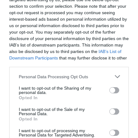
αντεπίθεση και με ωραία ατομική ενέργεια πάτησε
section to confirm your selection. Please note that after your
opt-out request is processed you may continue seeing
περιοχή αλλά δεν γύρισε καλά την μπάλα, στο 14’.
interest-based ads based on personal information utilized by
us or personal information disclosed to third parties prior to
Το πρέσινγκ της ΑΕΚ Β της επέτρεψε να βρίσκεται
your opt-out. You may separately opt-out of the further
πιο συχνά στα καρέ του Ξενόπουλου, χωρίς τα σουτ
disclosure of your personal information by third parties on the
IAB’s list of downstream participants. This information may
των Ραντόνια και Γιαννούτσου να τον απειλήσουν
also be disclosed by us to third parties on the
IAB’s List of
ωστόσο, στα μισά του πρώτου μέρους.
Downstream Participants
that may further disclose it to other
third parties.
Ο Παναθηναϊκός Β είχε δύο ακόμα ενέργειες από
Please note that this website/app uses one or more Google
Personal Data Processing Opt Outs
δεξιά, σε ισάριθμα γεμίσματα του Βαγιανίδη στο
services and may gather and store information including but
not limited to your visit or usage behaviour. You may click to
I want to opt-out of the Sharing of my
ημίωρο που δεν καρποφόρησαν, κυκλοφορώντας
personal data.
grant or deny consent to Google and its third-party tags to
Opted In
όμως καλύτερα πλέον την μπάλα.
use your data for below specified purposes in below Google
consent section.
I want to opt-out of the Sale of my
Ο τραυματισμός του Σένκεφελντ στο 34’ και το
Personal Data.
Opted In
δυνατό σουτ του Γέβτιτς που έβγαλε εντυπωσιακά
I want to opt-out of processing my
σε κόρνερ ο Ξενόπουλος στην πιο σημαντική
Personal Data for Targeted Advertising.