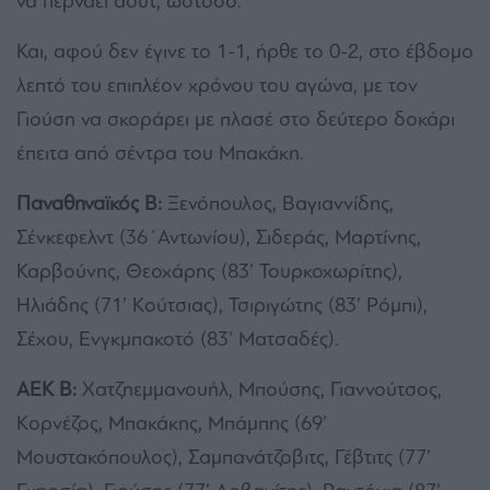
να περνάει άουτ, ωστόσο.
Και, αφού δεν έγινε το 1-1, ήρθε το 0-2, στο έβδομο
λεπτό του επιπλέον χρόνου του αγώνα, με τον
Γιούση να σκοράρει με πλασέ στο δεύτερο δοκάρι
έπειτα από σέντρα του Μπακάκη.
Παναθηναϊκός Β:
Ξενόπουλος, Βαγιαννίδης,
Σένκεφελντ (36΄Αντωνίου), Σιδεράς, Μαρτίνης,
Καρβούνης, Θεοχάρης (83’ Τουρκοχωρίτης),
Ηλιάδης (71’ Κούτσιας), Τσιριγώτης (83’ Ρόμπι),
Σέχου, Ενγκμπακοτό (83’ Ματσαδές).
ΑΕΚ Β:
Χατζηεμμανουήλ, Μπούσης, Γιαννούτσος,
Κορνέζος, Μπακάκης, Μπάμπης (69’
Μουστακόπουλος), Σαμπανάτζοβιτς, Γέβτιτς (77’