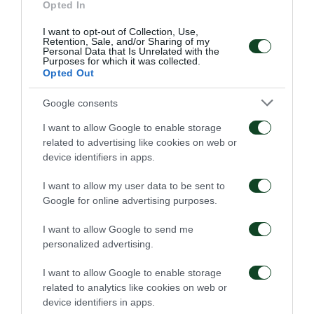
Opted In
ευκαιρία της ΑΕΚ Β, πέντε λεπτά μετά, ήταν οι
κυριότερες φάσεις που ακολούθησαν μέχρι την
I want to opt-out of Collection, Use,
Retention, Sale, and/or Sharing of my
Personal Data that Is Unrelated with the
ανάπαυλα.
Purposes for which it was collected.
Opted Out
Στην επανάληψη, ο ρυθμός ήταν σαφώς πιο
Google consents
υποτονικός, με την ΑΕΚ Β να συνεχίζει να έχει τον
I want to allow Google to enable storage
έλεγχο και να επιτίθεται με γεμίσματα. Ο Ραντόνια
related to advertising like cookies on web or
προσπάθησε να «σκάψει» την μπάλα, ανεπιτυχώς,
device identifiers in apps.
βλεποντας τον Ξενόπουλο εκτός εστίας στο 53’.
I want to allow my user data to be sent to
Google for online advertising purposes.
Η πρώτη φάση για την ομάδα του Γιάννη Βονόρτα
ο
καταγράφηκε στο 65
λεπτό, αλλά έμεινε ξανά
I want to allow Google to send me
personalized advertising.
ημιτελής, καθώς ο Τσιριγώτης βγήκε στην
αντεπίθεση αλλά το σουτ του κόντραρε και κατέληξε
I want to allow Google to enable storage
related to analytics like cookies on web or
κόρνερ.
device identifiers in apps.