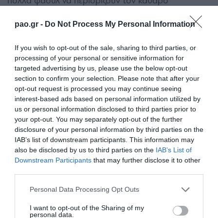
πολλά φάουλ να περιορίζουν τον καθαρό
αγωνιστικό χρόνο. Ένα γυριστό σουτ του Βουτσά,
pao.gr -
Do Not Process My Personal Information
μετά από γέμισμα του Μαρτίνη από αριστερά, έξω
και δεξιά της περιοχής των γηπεδούχων, στο 82’,
If you wish to opt-out of the sale, sharing to third parties, or
processing of your personal or sensitive information for
κόντραρε στον Αμαραντίδη.
targeted advertising by us, please use the below opt-out
section to confirm your selection. Please note that after your
ο
O Παναθηναϊκός Β μείωσε εν τέλει στο 90
λεπτό,
opt-out request is processed you may continue seeing
καθώς από ωραία ενέργεια του Κρυπαράκου από
interest-based ads based on personal information utilized by
us or personal information disclosed to third parties prior to
δεξιά, ο Μαρτίνης έκανε το ευθύβολο σουτ εντός
your opt-out. You may separately opt-out of the further
περιοχής, ο Πίτκας απέκρουσε, η μπάλα έφτασε
disclosure of your personal information by third parties on the
IAB’s list of downstream participants. This information may
στον Μπιλάλ, ο οποίος την «έστρωσε» στον
also be disclosed by us to third parties on the
IAB’s List of
Αθανασακόπουλο, με το πλασέ του να διαμορφώνει
Downstream Participants
that may further disclose it to other
third parties.
το τελικό 2-1.
Please note that this website/app uses one or more Google
Personal Data Processing Opt Outs
Απόλλων Πόντου
: Πίτκας, Αμπουντού, Αμαραντίδης,
services and may gather and store information including but
not limited to your visit or usage behaviour. You may click to
I want to opt-out of the Sharing of my
Ντιαλοσί, Καλογέρης, Μουμίν, Λαμπίρης,
personal data.
grant or deny consent to Google and its third-party tags to