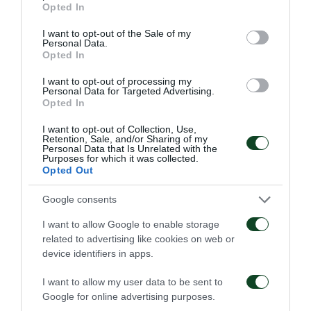
Opted In
Δαλιανόπουλος, Τσαγκαλίδης, Ντοναλντόνι (89’
use your data for below specified purposes in below Google
consent section.
Καλαϊτζίδης), Εσαλό (74’ Γαλεάδης).
I want to opt-out of the Sale of my
Personal Data.
Opted In
Παναθηναϊκός Β
: Μαργκόνο, Λάμψιας (46’
I want to opt-out of processing my
Κρυπαράκος), Προδρομίτης (46’ Αντωνίου),
Personal Data for Targeted Advertising.
Opted In
Σιδεράς, Μαρτίνης, Καραμπάς (46’ Bουτσάς),
Αθανασακόπουλος, Σαρδέλης, Σερπέζης (46’ Εμπό),
I want to opt-out of Collection, Use,
Retention, Sale, and/or Sharing of my
Personal Data that Is Unrelated with the
Κυριόπουλος (46’ Μπιλάλ), Ταβάρες.
Purposes for which it was collected.
Opted Out
Google consents
I want to allow Google to enable storage
related to advertising like cookies on web or
device identifiers in apps.
I want to allow my user data to be sent to
Google for online advertising purposes.