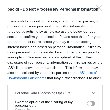
pao.gr -
Do Not Process My Personal Information
If you wish to opt-out of the sale, sharing to third parties, or
processing of your personal or sensitive information for
targeted advertising by us, please use the below opt-out
section to confirm your selection. Please note that after your
opt-out request is processed you may continue seeing
interest-based ads based on personal information utilized by
us or personal information disclosed to third parties prior to
your opt-out. You may separately opt-out of the further
disclosure of your personal information by third parties on the
IAB’s list of downstream participants. This information may
also be disclosed by us to third parties on the
IAB’s List of
Downstream Participants
that may further disclose it to other
Ο Παναθηναϊκός Β΄ το μεσημέρι της Παρασκευής
third parties.
ολοκλήρωσε την προετοιμασία για την εκτός έδρας
Please note that this website/app uses one or more Google
Personal Data Processing Opt Outs
αναμέτρηση με τον Ιωνικό (25/11, 15:00, ΓΗΠΕΔΟ
services and may gather and store information including but
not limited to your visit or usage behaviour. You may click to
I want to opt-out of the Sharing of my
ΝΕΑΠΟΛΗΣ) στη Νίκαια.
personal data.
grant or deny consent to Google and its third-party tags to
Opted In