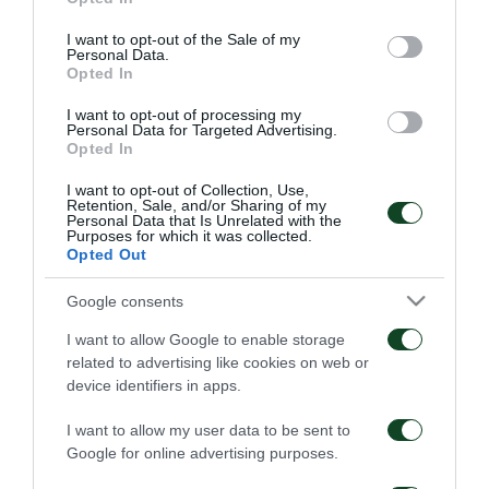
use your data for below specified purposes in below Google
Το πρόγραμμα προπόνησης περιελάμβανε
consent section.
I want to opt-out of the Sale of my
προθέρμανση, rondo, τακτική, τελειώματα και
Personal Data.
Opted In
εξάσκηση στις στατικές φάσεις. Ατομικό πρόγραμμα
I want to opt-out of processing my
ακολούθησε ο Ταβάρες.
Personal Data for Targeted Advertising.
Opted In
Στην αποστολή της ομάδας για την αυριανή
I want to opt-out of Collection, Use,
αναμέτρηση συμπεριλήφθηκαν οι: Λίλο,
Retention, Sale, and/or Sharing of my
Personal Data that Is Unrelated with the
Purposes for which it was collected.
Μαργκόνο,Σουρδής, Φικάι, Λάμψιας, Μαρτίνης,
Opted Out
Προδρομίτης, Ρόμπι, Σιδεράς, Τουρκοχωρίτης,
Google consents
Αθανασακόπουλος, Φουρτάδο,Συμεωνίδης,
I want to allow Google to enable storage
Κρυπαράκος, Κυριόπουλος, Μαντσίνι, Βολάκης,
related to advertising like cookies on web or
Βουτσάς, Μπιλάλ, Χατζηιωάννου, Λιούμης και
device identifiers in apps.
Νταμπίζας.
I want to allow my user data to be sent to
Google for online advertising purposes.
Ο Καραμπάς έχει μείνει εκτός αποστολής λόγω