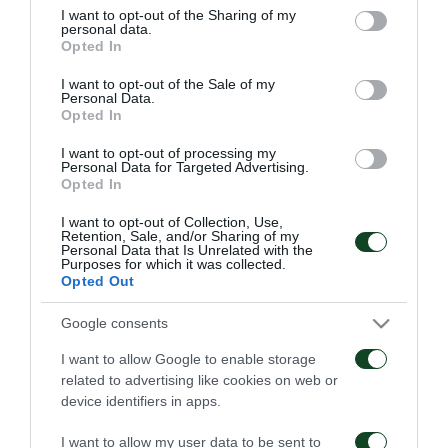
αγωνιστική του Α’ ομίλου της Betsson Super League
not limited to your visit or usage behaviour. You may click to
I want to opt-out of the Sharing of my
personal data.
2.
grant or deny consent to Google and its third-party tags to
Opted In
use your data for below specified purposes in below Google
Το πρόγραμμα των Πράσινων είχε προθέρμανση,
consent section.
I want to opt-out of the Sale of my
Personal Data.
rondo, οικογενειακό διπλό σε μικρό χώρο και
Opted In
στατικές φάσεις.
I want to opt-out of processing my
Personal Data for Targeted Advertising.
Opted In
Οι τραυματίες Καραμπάς, Ρόμπι και Τουρκοχωρίτης
έκαναν ατομικό πρόγραμμα, ενώ ο Εμπό
I want to opt-out of Collection, Use,
Retention, Sale, and/or Sharing of my
γυμναστήριο.
Personal Data that Is Unrelated with the
Purposes for which it was collected.
Opted Out
Μετά το τέλος του προγράμματος, ο Σωτήρης
Google consents
Αντωνίου ανακοίνωσε τους ποδοσφαιριστές που
συμπεριλήφθηκαν στην αποστολή του
I want to allow Google to enable storage
related to advertising like cookies on web or
Παναθηναϊκού Β για το αυριανό εκτός έδρας ματς.
device identifiers in apps.
Αυτοί είναι οι: Χριστογεώργος, Σουρδής,
I want to allow my user data to be sent to