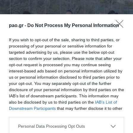
pao.gr -
Do Not Process My Personal Information
If you wish to opt-out of the sale, sharing to third parties, or
processing of your personal or sensitive information for
targeted advertising by us, please use the below opt-out
section to confirm your selection. Please note that after your
opt-out request is processed you may continue seeing
interest-based ads based on personal information utilized by
us or personal information disclosed to third parties prior to
your opt-out. You may separately opt-out of the further
disclosure of your personal information by third parties on the
IAB’s list of downstream participants. This information may
Με προπόνηση στο «Παπασιδέρης» ολοκληρώθηκε
also be disclosed by us to third parties on the
IAB’s List of
σήμερα το μεσημέρι η προετοιμασία του
Downstream Participants
that may further disclose it to other
third parties.
Παναθηναϊκού Β για τον αγώνα με τον Μακεδονικό
η
(16/12 , 15:00) στο στάδιο Μακεδονικού, για την 7
Please note that this website/app uses one or more Google
Personal Data Processing Opt Outs
services and may gather and store information including but