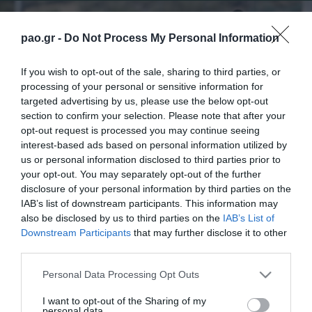
pao.gr -
Do Not Process My Personal Information
If you wish to opt-out of the sale, sharing to third parties, or
processing of your personal or sensitive information for
targeted advertising by us, please use the below opt-out
section to confirm your selection. Please note that after your
opt-out request is processed you may continue seeing
interest-based ads based on personal information utilized by
us or personal information disclosed to third parties prior to
your opt-out. You may separately opt-out of the further
disclosure of your personal information by third parties on the
IAB’s list of downstream participants. This information may
also be disclosed by us to third parties on the
IAB’s List of
Με προπόνηση στο Κορωπί ολοκληρώθηκε σήμερα
Downstream Participants
that may further disclose it to other
third parties.
το μεσημέρι η προετοιμασία του Παναθηναϊκού Β
Please note that this website/app uses one or more Google
για τον αγώνα με την Καλαμάτα (19/02, 14:30) στο
Personal Data Processing Opt Outs
services and may gather and store information including but
δημοτικό στάδιο Ασπροπύργου, στο πλαίσιο της
not limited to your visit or usage behaviour. You may click to
I want to opt-out of the Sharing of my
personal data.