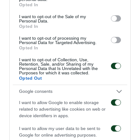
ης
20
αγωνιστικής της Betsson Super League 2.
grant or deny consent to Google and its third-party tags to
Opted In
use your data for below specified purposes in below Google
consent section.
Το πρόγραμμα των Πράσινων είχε προθέρμανση,
I want to opt-out of the Sale of my
Personal Data.
rondo, στημένες φάσεις και τελειώματα.
Opted In
I want to opt-out of processing my
Ο Πάνκα συνέχισε το πρόγραμμα αποκατάστασής
Personal Data for Targeted Advertising.
Opted In
του.
I want to opt-out of Collection, Use,
Μετά το τέλος της προπόνησης, ο Χαβιέρ Βάθκεθ
Retention, Sale, and/or Sharing of my
Personal Data that Is Unrelated with the
Purposes for which it was collected.
ανακοίνωσε τους ποδοσφαιριστές που
Opted Out
συμπεριλήφθηκαν στην αποστολή για το αυριανό
Google consents
ματς.
I want to allow Google to enable storage
Αυτοί είναι οι: Aθανασακόπουλος, Αλμπάνης,
related to advertising like cookies on web or
device identifiers in apps.
Αντωνίου, Δημητρίου, Ηλιάδης, Θεοχάρης,
Καραμπάς, Καρβούνης, Κούτσιας, Κρυπαράκος,
I want to allow my user data to be sent to
Google for online advertising purposes.
Μαραθωνίτης, Μαργκόνο, Μαρτίνης, Ματσαδές,