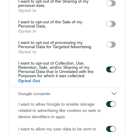
της 25
αγωνιστικής της Betsson Super League 2.
not limited to your visit or usage behaviour. You may click to
I want to opt-out of the Sharing of my
personal data.
grant or deny consent to Google and its third-party tags to
Opted In
use your data for below specified purposes in below Google
Το πρόγραμμα των Πράσινων είχε προθέρμανση,
consent section.
I want to opt-out of the Sale of my
rondo, ασκήσεις κατοχής μπάλας και τελειώματα.
Personal Data.
Opted In
Από την προπόνηση απουσίασε ο Πάνκα, που
ακολούθησε πρόγραμμα αποθεραπείας.
I want to opt-out of processing my
Personal Data for Targeted Advertising.
Opted In
Μετά το τέλος του προγράμματος, ο Χαβιέρ Βάθκεθ
I want to opt-out of Collection, Use,
ανακοίνωσε τους ποδοσφαιριστές που
Retention, Sale, and/or Sharing of my
Personal Data that Is Unrelated with the
συμπεριλήφθηκαν στην αποστολή για το αυριανό
Purposes for which it was collected.
Opted Out
ματς.
Google consents
Αυτοί είναι οι: Aθανασακόπουλος, Αλμπάνης,
I want to allow Google to enable storage
Αντωνίου, Δημητρίου, Ηλιάδης, Καραμπάς,
related to advertising like cookies on web or
Καρβούνης, Κούτσιας, Κρυπαράκος, Μαραθωνίτης,
device identifiers in apps.
Μαργκόνο, Μαρτίνης, Ματσαδές, Ρόμπι, Σερπέζης,
I want to allow my user data to be sent to