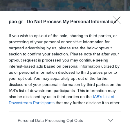
pao.gr -
Do Not Process My Personal Information
If you wish to opt-out of the sale, sharing to third parties, or
processing of your personal or sensitive information for
targeted advertising by us, please use the below opt-out
section to confirm your selection. Please note that after your
opt-out request is processed you may continue seeing
interest-based ads based on personal information utilized by
us or personal information disclosed to third parties prior to
your opt-out. You may separately opt-out of the further
disclosure of your personal information by third parties on the
IAB’s list of downstream participants. This information may
Με προπόνηση στο Κορωπί ολοκληρώθηκε σήμερα
also be disclosed by us to third parties on the
IAB’s List of
Downstream Participants
that may further disclose it to other
το μεσημέρι η προετοιμασία του Παναθηναϊκού Β
third parties.
για τον αγώνα με τον Διαγόρα Ρόδου (19/03, 14:45)
Please note that this website/app uses one or more Google
Personal Data Processing Opt Outs
στο δημοτικό στάδιο Ασπρόπυργου, στο πλαίσιο
services and may gather and store information including but
ης