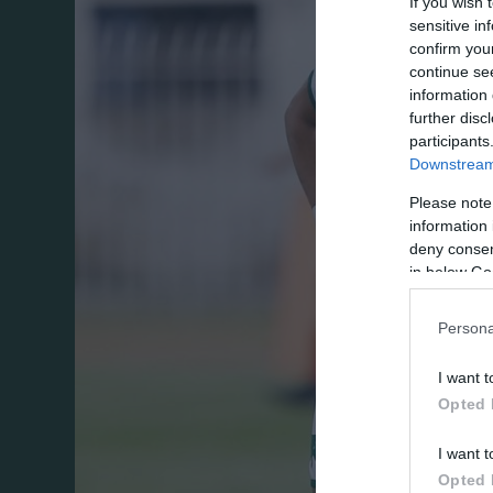
If you wish 
sensitive in
confirm you
continue se
information 
further disc
participants
Downstream 
Please note
information 
deny consent
in below Go
Persona
I want t
Opted 
I want t
Opted 