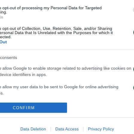
to opt-out of processing my Personal Data for Targeted
ing.
αβάρες, ο οποίος στη διάρκεια της σημερινής προπόν
In
ου πόδι.
o opt-out of Collection, Use, Retention, Sale, and/or Sharing
ersonal Data that Is Unrelated with the Purposes for which it
lected.
ητική τομογραφία η οποία έδειξε ότι υπέστη ρήξη πρ
Out
consents
και η επιστροφή του στην δράση με τη δεύτερη ομάδα
o allow Google to enable storage related to advertising like cookies on
evice identifiers in apps.
o allow my user data to be sent to Google for online advertising
s.
to allow Google to send me personalized advertising.
CONFIRM
o allow Google to enable storage related to analytics like cookies on
evice identifiers in apps.
Data Deletion
Data Access
Privacy Policy