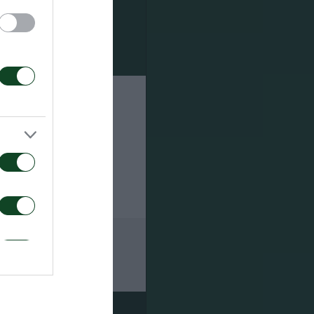
ησης του
όσθιου
 του