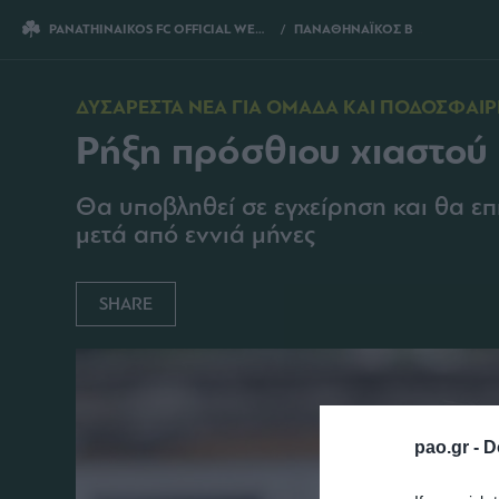
PANATHINAIKOS FC OFFICIAL WEBSITE
ΠΑΝΑΘΗΝΑΪΚΟΣ Β
ΡΗΞΗ ΠΡΟΣΘ
ΔΥΣΑΡΕΣΤΑ ΝΕΑ ΓΙΑ ΟΜΑΔΑ ΚΑΙ ΠΟΔΟΣΦΑΙΡ
Ρήξη πρόσθιου χιαστού
Θα υποβληθεί σε εγχείρηση και θα ε
μετά από εννιά μήνες
SHARE
pao.gr -
D