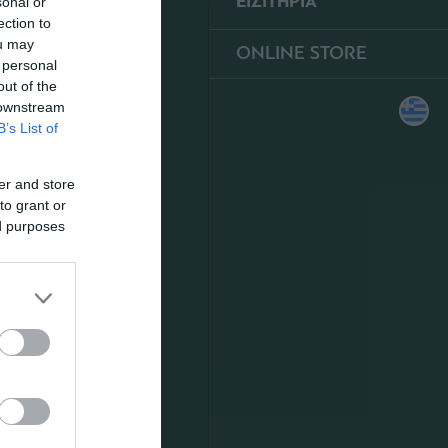
ΕΙΣΙΤΗΡΙΑ
sonal or
ection to
ou may
ONLINE STORE
 personal
out of the
 downstream
B’s List of
er and store
to grant or
ed purposes