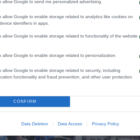
to allow Google to send me personalized advertising.
Παρασκευάς, Τσιμπούκας, Μανωλάκης, Έππας (86’ Ρίβας
o allow Google to enable storage related to analytics like cookies on
υ (76’ Μακρυδάκης), Πέττας, Παπαδόπουλος (75’ Ταχμ
evice identifiers in apps.
 Προδρομίτης, Σιδεράς, Μαρτίνης, Καραμπάς (61’ Βου
o allow Google to enable storage related to functionality of the website
άδο (76’ Μαντσίνι), Ταβάρες (84’ Τερεζίου), Μπιλάλ
o allow Google to enable storage related to personalization.
o allow Google to enable storage related to security, including
cation functionality and fraud prevention, and other user protection.
CONFIRM
Data Deletion
Data Access
Privacy Policy