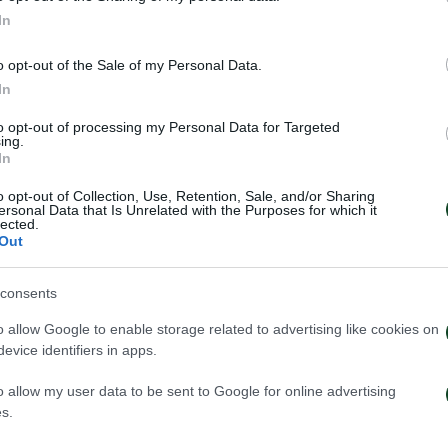
τή την φορά από αριστερά που έκανε το γύρισμα. Η ομ
In
ση της στο 44’, με τον Μαργκόνο να βγάζει ενστικτωδ
o opt-out of the Sale of my Personal Data.
In
to opt-out of processing my Personal Data for Targeted
ρυθμό, πιο «καθαρές» ευκαιρίες και ξεκίνησε με το Τρ
ing.
In
λεπτό. Όταν από πολύ καλή ενέργεια του Ταβάρες από
αλλά ο Τσιμπούκας έβαλε την κόντρα στο σουτ του. Για
o opt-out of Collection, Use, Retention, Sale, and/or Sharing
ersonal Data that Is Unrelated with the Purposes for which it
lected.
πτά μετά, καθώς από γύρισμα του Μανωλάκη από αρι
Out
ξιά, αλλά η μπάλα σταμάτησε στο οριζόντιο δοκάρι.
consents
άκη στο 67’, σε καλό σημείο έξω από την μεγάλη περ
o allow Google to enable storage related to advertising like cookies on
ση η μπάλα στρώθηκε στον Βουτσά, το μονοκόμματο σ
evice identifiers in apps.
χνίδι πήγε στην δύναμη και τα πολλά γεμίσματα, χωρίς
o allow my user data to be sent to Google for online advertising
πτό των καθυστερήσεων όπου ο Μαργκόνο έδιωξε σε κ
s.
ιοχή, από σέντρα του Παρασκευά από αριστερά.