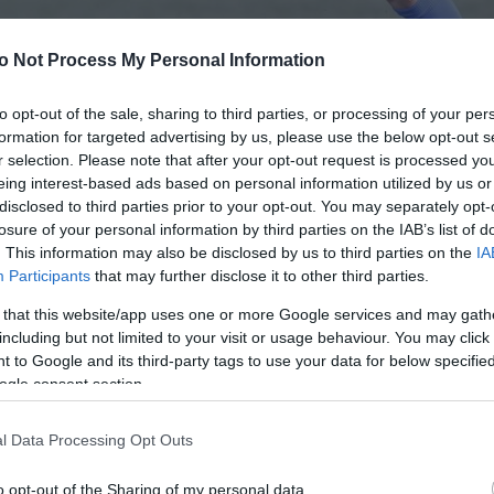
o Not Process My Personal Information
α ακόμα παιχνίδι μακριά από το γήπεδο του, καθώς ήρ
to opt-out of the sale, sharing to third parties, or processing of your per
Αριδαίας, για την 18η αγωνιστική του πρωταθλήματος
formation for targeted advertising by us, please use the below opt-out s
r selection. Please note that after your opt-out request is processed y
eing interest-based ads based on personal information utilized by us or
disclosed to third parties prior to your opt-out. You may separately opt-
ν κινήσεων στο πρώτο ημίχρονο, όπου κέρδισε αρκετά
losure of your personal information by third parties on the IAB’s list of
ετά χαμηλό και τον δυνατό αέρα να δυσκολεύει τις προ
. This information may also be disclosed by us to third parties on the
IA
Participants
that may further disclose it to other third parties.
σε κόρνερ ένα φάουλ του Μανωλάκη στο 4’, ενώ οι Π
 that this website/app uses one or more Google services and may gath
πιθέσεις- είδαν τον Κυριόπουλο να κάνει μια ωραία α
including but not limited to your visit or usage behaviour. You may click 
 κόβεται τελευταία στιγμή.
 to Google and its third-party tags to use your data for below specifi
ogle consent section.
αι έχασε την ευκαιρία να προηγηθεί στο 25’, καθώς το
l Data Processing Opt Outs
ό το αριστερό δοκάρι. Ενώ μια ακόμα προσπάθεια του
ιζόντιο δοκάρι. Ο Παναθηναϊκός Β είχε μια ακόμα ημι
o opt-out of the Sharing of my personal data.