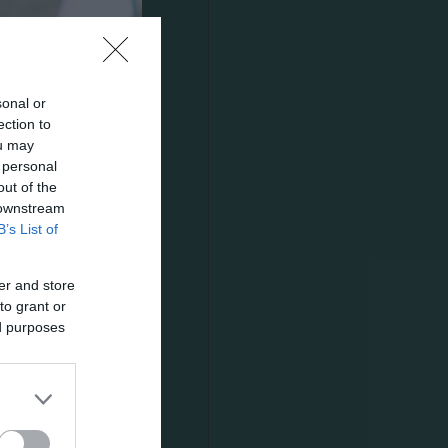
θε ισόπαλος
sonal or
 Betsson
ection to
ou may
 personal
out of the
 φάουλ και
 downstream
σπάθειες
B’s List of
ράσινοι
er and store
τομική
to grant or
ed purposes
 ευθύβολο
 Κέρθι, τρία
τελή