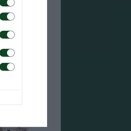
), Κέρθι,
ατζίδης).
τσάς),