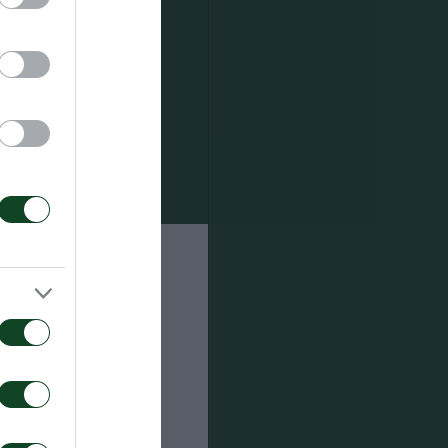
άδα της
ώς το
ιφύλλι να
 δεξιά ο
 να έρθει η
στερά, ο
ιοχή, βρήκε
ουτ του
 κάποια
όρνερ την