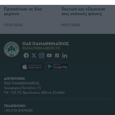
related to security, including authentication
functionality and fraud prevention, and other
Προπόνηση σε δύο
Τακτική και εξάσκηση
user protection.
γκρουπ
στις στατικές φάσεις
13/07/2026
09/07/2026
ΠΑΕ ΠΑΝΑΘΗΝΑΪΚΟΣ
PANATHINAIKOS FC
ΔΙΕΥΘΥΝΣΗ:
ΠΑΕ ΠΑΝΑΘΗΝΑΪΚΟΣ,
Λεωφόρος Πεντέλης 13
Τ.Κ. 152 35, Βριλήσσια, Αθήνα, Ελλάδα
ΤΗΛΕΦΩΝΟ:
+30 210-8709000