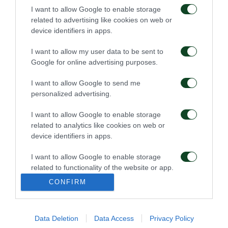
«Πρώτη» για Φαν
Τακτική και φυσική
I want to allow Google to enable storage
Ντρόνγκελεν
κατάσταση
related to advertising like cookies on web or
device identifiers in apps.
20/07/2026
18/07/2026
I want to allow my user data to be sent to
Google for online advertising purposes.
I want to allow Google to send me
personalized advertising.
I want to allow Google to enable storage
related to analytics like cookies on web or
Ήττα-μάθημα
Προπόνηση και
αποστολή για το φιλικό
device identifiers in apps.
με τη Ραπίντ Βιέννης
I want to allow Google to enable storage
15/07/2026
14/07/2026
related to functionality of the website or app.
CONFIRM
I want to allow Google to enable storage
related to personalization.
Data Deletion
Data Access
Privacy Policy
I want to allow Google to enable storage