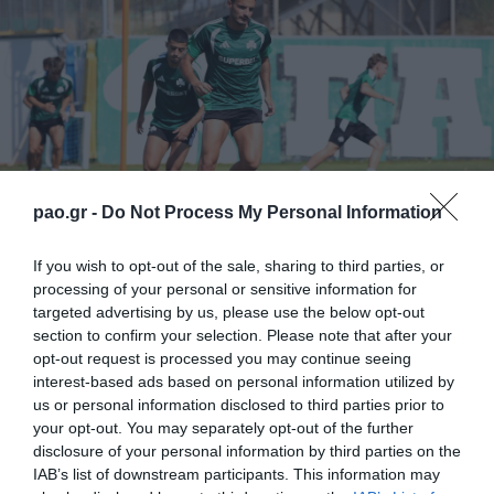
pao.gr -
Do Not Process My Personal Information
If you wish to opt-out of the sale, sharing to third parties, or
Με πρωινή προπόνηση στο «Γ. Καλαφάτης»
processing of your personal or sensitive information for
targeted advertising by us, please use the below opt-out
συνεχίστηκε η προετοιμασία του Παναθηναϊκού
section to confirm your selection. Please note that after your
ενόψει της νέας αγωνιστικής περιόδου.
opt-out request is processed you may continue seeing
interest-based ads based on personal information utilized by
Το πρόγραμμα είχε αρκετή ένταση, με τους
us or personal information disclosed to third parties prior to
Πράσινους να ξεκινούν με προθέρμανση και να
your opt-out. You may separately opt-out of the further
disclosure of your personal information by third parties on the
συνεχίζουν με ασκήσεις κατοχής της μπάλας, τακτική
IAB’s list of downstream participants. This information may
και παιχνίδι σε περιορισμένο χώρο. Η προπόνηση