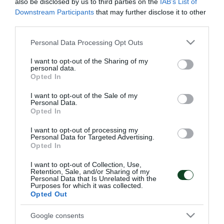
also be disclosed by us to third parties on the
IAB’s List of
Downstream Participants
that may further disclose it to other
ολοκληρώθηκε με στοχευμένες ασκήσεις φυσικής
third parties.
κατάστασης, προσαρμοσμένες στις απαιτήσεις κάθε
Please note that this website/app uses one or more Google
Personal Data Processing Opt Outs
θέσης. Παράλληλα, στο μεγαλύτερο μέρος της
services and may gather and store information including but
πρόγραμματος συμμετείχε ο Στέφαν Ντε Φράι.
not limited to your visit or usage behaviour. You may click to
I want to opt-out of the Sharing of my
personal data.
grant or deny consent to Google and its third-party tags to
Opted In
use your data for below specified purposes in below Google
Η επόμενη προπόνηση είναι προγραμματισμένη για
consent section.
I want to opt-out of the Sale of my
το πρωί της Πέμπτης.
Personal Data.
Opted In
I want to opt-out of processing my
Personal Data for Targeted Advertising.
Opted In
PRE SEASON 2026/27
I want to opt-out of Collection, Use,
Retention, Sale, and/or Sharing of my
Personal Data that Is Unrelated with the
Purposes for which it was collected.
Opted Out
Google consents