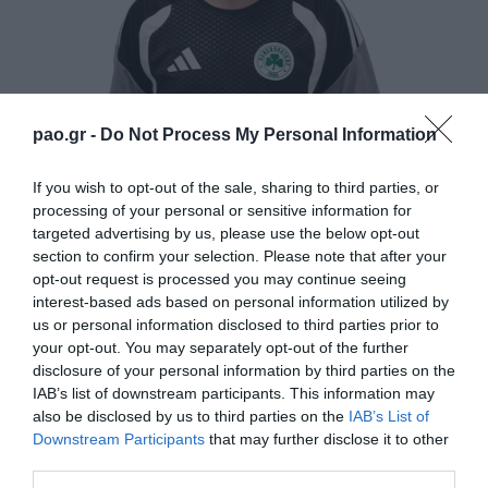
pao.gr -
Do Not Process My Personal Information
If you wish to opt-out of the sale, sharing to third parties, or
Ο Τζέικομπ Νίστρουπ προσελήφθη από τον
processing of your personal or sensitive information for
targeted advertising by us, please use the below opt-out
Παναθηναϊκό στις 26 Μαΐου 2026, έχοντας
section to confirm your selection. Please note that after your
υπογράψει συμβόλαιο μέχρι το καλοκαίρι του 2028.
opt-out request is processed you may continue seeing
interest-based ads based on personal information utilized by
us or personal information disclosed to third parties prior to
Γεννήθηκε στις 8 Μαρτίου 1988 στην Κοπεγχάγη της
your opt-out. You may separately opt-out of the further
Δανίας. Έκανε τα πρώτα βήματά του ως
disclosure of your personal information by third parties on the
IAB’s list of downstream participants. This information may
επαγγελματίας ποδοσφαιριστής στην Κοπεγχάγη,
also be disclosed by us to third parties on the
IAB’s List of
όμως ένας σοβαρός τραυματισμός δεν του
Downstream Participants
that may further disclose it to other
επέτρεψε να κάνει την πορεία που ήθελε.
third parties.