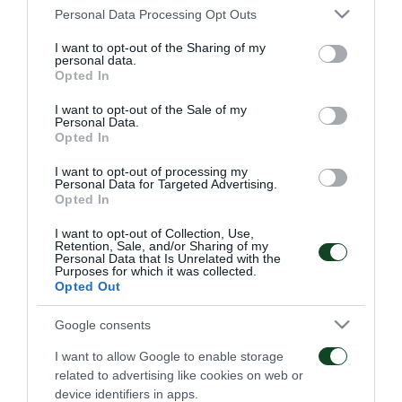
Ακολούθησε η ισλανδική Χαφναρφιόρντουρ όπου
Please note that this website/app uses one or more Google
Personal Data Processing Opt Outs
services and may gather and store information including but
όμως κι εκεί οι τραυματισμοί οδήγησαν σε μία
not limited to your visit or usage behaviour. You may click to
I want to opt-out of the Sharing of my
personal data.
σύντομη διαδρομή. Τελευταία του ομάδα ως
grant or deny consent to Google and its third-party tags to
Opted In
use your data for below specified purposes in below Google
ποδοσφαιριστής ήταν η Φρέμαντ, ομάδα τέταρτης
consent section.
I want to opt-out of the Sale of my
κατηγορίας της Δανίας. Εν τέλει, σε ηλικία μόλις 23
Personal Data.
Opted In
ετών, εγκατέλειψε την ποδοσφαιρική καριέρα,
I want to opt-out of processing my
ξεκινώντας σχεδόν άμεσα την προπονητική του
Personal Data for Targeted Advertising.
Opted In
πορεία.
I want to opt-out of Collection, Use,
Το 2013 ξεκίνησε ως προπονητής της Κ17 της
Retention, Sale, and/or Sharing of my
Personal Data that Is Unrelated with the
Κοπεγχάγης και έξι χρόνια αργότερα ανέλαβε
Purposes for which it was collected.
Opted Out
πρώτος προπονητής της Βίμποργκ, ομάδα δεύτερης
Google consents
κατηγορίας της Δανίας. Έμεινε ενάμισι χρόνο εκεί,
αφού δέχθηκε και αποδέχθηκε πρόταση της
I want to allow Google to enable storage
related to advertising like cookies on web or
Κοπεγχάγης να αναλάβει πρώτος βοηθός του
device identifiers in apps.