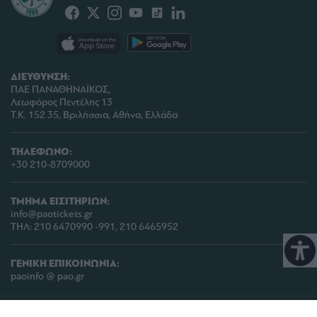
ΔΙΕΥΘΥΝΣΗ:
ΠΑΕ ΠΑΝΑΘΗΝΑΪΚΟΣ,
Λεωφόρος Πεντέλης 13
Τ.Κ. 152 35, Βριλήσσια, Αθήνα, Ελλάδα
ΤΗΛΕΦΩΝΟ:
+30 210-8709000
ΤΜΗΜΑ ΕΙΣΙΤΗΡΙΩΝ:
info@paotickets.gr
ΤΗΛ: 210 6470990 -991, 210 6465952
ΓΕΝΙΚΗ ΕΠΙΚΟΙΝΩΝΙΑ:
paoinfo @ pao.gr
COPYRIGHT © 2026 | PANATHINAIKOS FC | ALL RIGHTS RESERVED |
ΠΟΛΙΤΙΚΗ