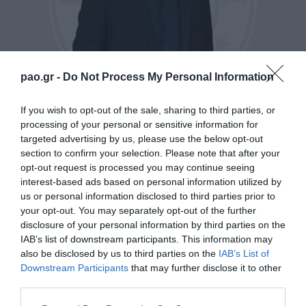
pao.gr -
Do Not Process My Personal Information
If you wish to opt-out of the sale, sharing to third parties, or
processing of your personal or sensitive information for
Γέννημα – θρέμμα των ακαδημιών του
targeted advertising by us, please use the below opt-out
Παναθηναϊκού με προσφορά επί σειρά ετών στο
section to confirm your selection. Please note that after your
opt-out request is processed you may continue seeing
Τριφύλλι από τη θέση του τερματοφύλακα, ο
interest-based ads based on personal information utilized by
Στέφανος Κοτσόλης επέστρεψε στο σπίτι του!
us or personal information disclosed to third parties prior to
your opt-out. You may separately opt-out of the further
disclosure of your personal information by third parties on the
Η διαδρομή του Στέφανου Κοτσόλη ως
IAB’s list of downstream participants. This information may
ποδοσφαιριστή είναι άμεσα συνυφασμένη με τον
also be disclosed by us to third parties on the
IAB’s List of
Downstream Participants
that may further disclose it to other
Παναθηναϊκό. Από μικρή ηλικία εντάχθηκε στην
third parties.
ακαδημία του Παναθηναϊκού και υπό τις οδηγίες του
Please note that this website/app uses one or more Google