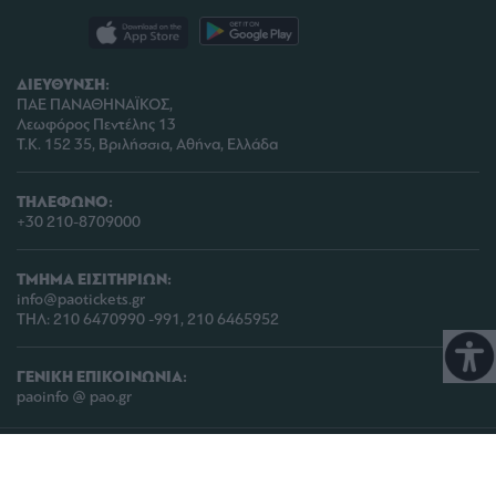
ΔΙΕΥΘΥΝΣΗ:
ΠΑΕ ΠΑΝΑΘΗΝΑΪΚΟΣ,
Λεωφόρος Πεντέλης 13
Τ.Κ. 152 35, Βριλήσσια, Αθήνα, Ελλάδα
ΤΗΛΕΦΩΝΟ:
+30 210-8709000
ΤΜΗΜΑ ΕΙΣΙΤΗΡΙΩΝ:
info@paotickets.gr
ΤΗΛ: 210 6470990 -991, 210 6465952
ΓΕΝΙΚΗ ΕΠΙΚΟΙΝΩΝΙΑ:
paoinfo @ pao.gr
COPYRIGHT © 2026 | PANATHINAIKOS FC | ALL RIGHTS RESERVED |
ΠΟΛΙΤΙΚΗ
ΠΡΟΣΤΑΣΙΑΣ ΠΡΟΣΩΠΙΚΩΝ ΔΕΔΟΜΕΝΩΝ & ΙΔΙΩΤΙΚΟΤΗΤΑΣ