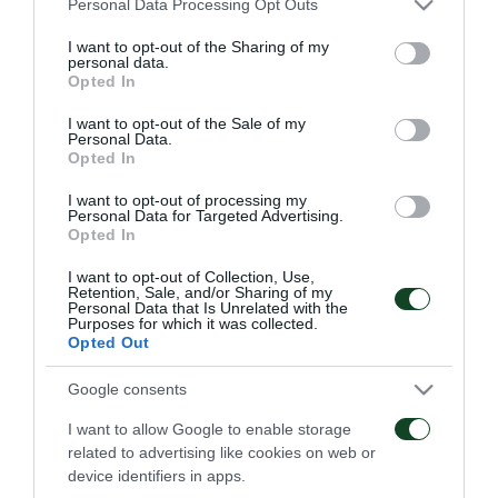
Personal Data Processing Opt Outs
εκ των κορυφαίων Ελλήνων τερματοφυλάκων, Τάκη
services and may gather and store information including but
Οικονομόπουλου, εξελίχθηκε και έφτασε στην πρώτη
not limited to your visit or usage behaviour. You may click to
I want to opt-out of the Sharing of my
personal data.
grant or deny consent to Google and its third-party tags to
ομάδα τον Ιανουάριο του 1998 σε ηλικία 19 ετών!
Opted In
use your data for below specified purposes in below Google
Το 2004 στέφθηκε νταμπλούχος με τον
consent section.
I want to opt-out of the Sale of my
Personal Data.
Παναθηναϊκό, παίζοντας μάλιστα στα καθοριστικά
Opted In
τελευταία δύο παιχνίδια πρωταθλήματος. Το 2005
I want to opt-out of processing my
ολοκλήρωσε την πρώτη ποδοσφαιρική θητεία του
Personal Data for Targeted Advertising.
Opted In
στο Τριφύλλι.
I want to opt-out of Collection, Use,
Retention, Sale, and/or Sharing of my
Επέστρεψε στον Παναθηναϊκό τον Φεβρουάριο του
Personal Data that Is Unrelated with the
Purposes for which it was collected.
2011 και παρέμεινε έως το τέλος της καριέρας του,
Opted Out
το καλοκαίρι του 2017 σε ηλικία 38 ετών,
Google consents
κατακτώντας ως βασικό στέλεχος της ομάδας το
I want to allow Google to enable storage
Κύπελλο Ελλάδας του 2014.
related to advertising like cookies on web or
device identifiers in apps.
Διατέλεσε τεχνικός διευθυντής της Κηφισιάς για μία