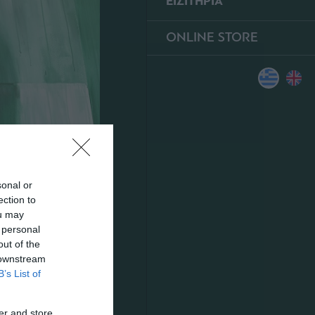
ΕΙΣΙΤΗΡΙΑ
ONLINE STORE
sonal or
ection to
ou may
 personal
out of the
 downstream
B’s List of
er and store