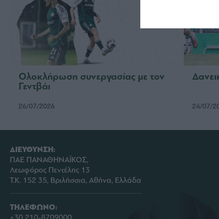
Ολοκλήρωση συνεργασίας με τον
Δανει
Γεντβάι
26/07/2026
24/07/2
ΔΙΕΥΘΥΝΣΗ:
ΠΑΕ ΠΑΝΑΘΗΝΑΪΚΟΣ,
Λεωφόρος Πεντέλης 13
Τ.Κ. 152 35, Βριλήσσια, Αθήνα, Ελλάδα
ΤΗΛΕΦΩΝΟ:
+30 210-8709000