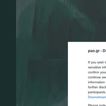
pao.gr -
D
If you wish 
sensitive in
confirm you
continue se
information 
further disc
participants
Downstream 
Please note