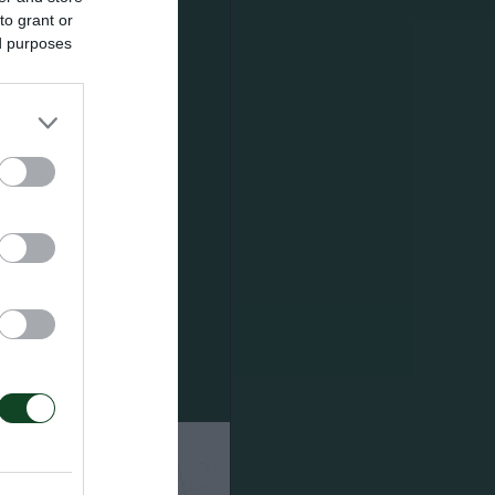
to grant or
ed purposes
 Ρινάλντι,
ν καριέρα
ντεμπούτο