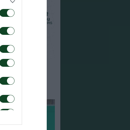
μριούκ ο Σιώπης