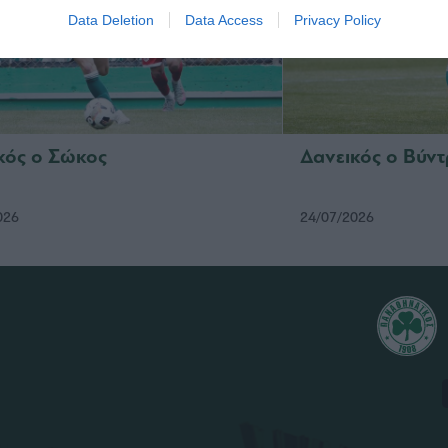
Data Deletion
Data Access
Privacy Policy
κός ο Σώκος
Δανεικός ο Βύν
026
24/07/2026