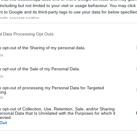
including but not limited to your visit or usage behaviour. You may click 
 to Google and its third-party tags to use your data for below specifi
ogle consent section.
πόκτηση του 22χρονου Αργεντινού επιθετικού Λαουτάρο
l Data Processing Opt Outs
 διάρκειας.
o opt-out of the Sharing of my personal data.
 1993 στο Μπουένος Άιρες της Αργεντινής. Ξεκίνησε τη
In
’ όπου τον απέκτησε ο Παναθηναϊκός. Επαγγελματικό 
o opt-out of the Sale of my Personal Data.
όν ήταν βασικό στέλεχος της ομάδας του.
In
to opt-out of processing my Personal Data for Targeted
ing.
In
o opt-out of Collection, Use, Retention, Sale, and/or Sharing
ersonal Data that Is Unrelated with the Purposes for which it
lected.
Out