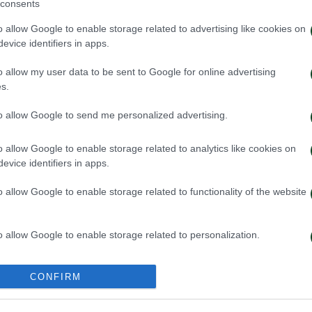
consents
o allow Google to enable storage related to advertising like cookies on
evice identifiers in apps.
o allow my user data to be sent to Google for online advertising
s.
to allow Google to send me personalized advertising.
o allow Google to enable storage related to analytics like cookies on
Παναθηναϊκό ο Κινγκς
Στην Καραγκιου
evice identifiers in apps.
κουα
o allow Google to enable storage related to functionality of the website
026
27/07/2026
o allow Google to enable storage related to personalization.
o allow Google to enable storage related to security, including
CONFIRM
cation functionality and fraud prevention, and other user protection.