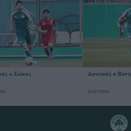
κός ο Σώκος
Δανεικός ο Βύν
026
24/07/2026