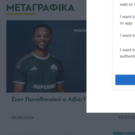
ΜΕΤΑΓΡΑΦΙΚΑ
web or d
I want t
or app.
I want t
I want t
authenti
Στον Παναθηναϊκό ο Λιβάι Γκαρσία
Στον 
Κάνγ
05/08/2026
31/07/2