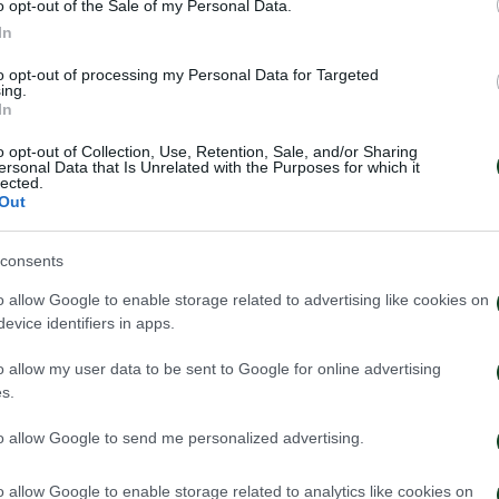
o opt-out of the Sale of my Personal Data.
να ξεχάσουμε βέβαια τους φιλάθλους και την “Θύρα 13”
In
στος ενώ τώρα αναχωρώ σαν ένα ακόμα μέλος της Πα
to opt-out of processing my Personal Data for Targeted
ing.
με να καταφέρουμε ότι έγινε εφικτό στην διάρκεια τ
In
o opt-out of Collection, Use, Retention, Sale, and/or Sharing
ersonal Data that Is Unrelated with the Purposes for which it
λους. Mε έκαναν να αισθανθώ αγαπητός και αγαπημέν
lected.
Out
όνως χαρούμενος που μια νέα περιπέτεια ξεδιπλώνετα
ια δύσκολη απόφαση.
consents
εχνικό και ιατρικό επιτελείο τα καλύτερα.
o allow Google to enable storage related to advertising like cookies on
evice identifiers in apps.
ο που θα ακολουθεί τον Παναθηναϊκό μέχρι… το τέλος τ
o allow my user data to be sent to Google for online advertising
s.
to allow Google to send me personalized advertising.
o allow Google to enable storage related to analytics like cookies on