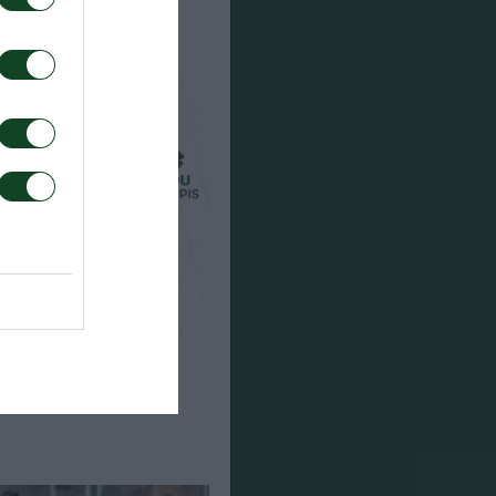
μριούκ ο Σιώπης