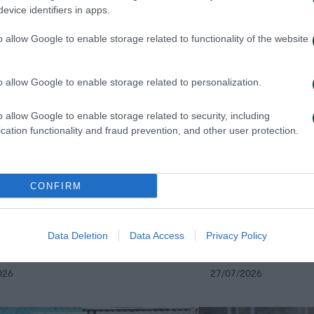
evice identifiers in apps.
o allow Google to enable storage related to functionality of the website
o allow Google to enable storage related to personalization.
o allow Google to enable storage related to security, including
cation functionality and fraud prevention, and other user protection.
CONFIRM
Παναθηναϊκό ο Κινγκς
Στην Καραγκιου
Data Deletion
Data Access
Privacy Policy
κουα
026
27/07/2026