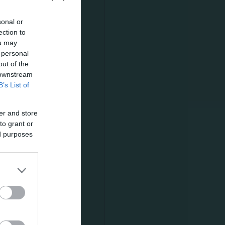
sonal or
ection to
ou may
 το
 personal
 συνέχεια
out of the
 downstream
B’s List of
er and store
to grant or
ed purposes
ρας.Αρχικά
η την
ύλιο του
τες για όλη