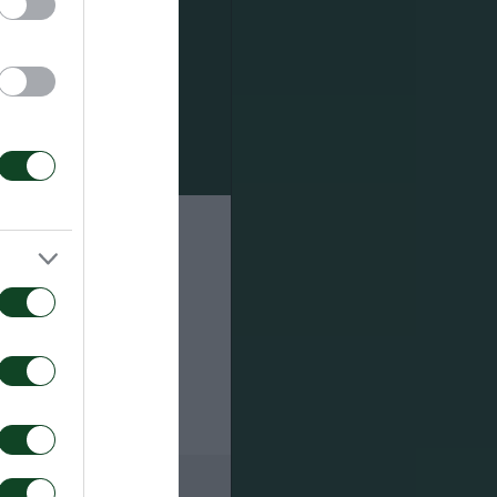
 καθώς και
ναθηναϊκής
ων
ος!
ι μπροστά
ου