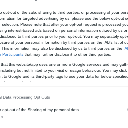
to opt-out of the sale, sharing to third parties, or processing of your per
formation for targeted advertising by us, please use the below opt-out s
r selection. Please note that after your opt-out request is processed y
λοκαίρι του 2013 και ξεπέρασε τις 100 συμμετοχές με
eing interest-based ads based on personal information utilized by us or
 την προσφορά του στην Ομάδα και του ευχόμαστε καλή
disclosed to third parties prior to your opt-out. You may separately opt-
losure of your personal information by third parties on the IAB’s list of
. This information may also be disclosed by us to third parties on the
IA
Participants
that may further disclose it to other third parties.
ου ποδοσφαιριστή:
 that this website/app uses one or more Google services and may gath
including but not limited to your visit or usage behaviour. You may click 
 to Google and its third-party tags to use your data for below specifi
ogle consent section.
ν δυσκολότερη απόφαση της ποδοσφαιρικής μου καριέ
ους μου και πρώην συμπαίκτες μου στην ομάδα για όλ
l Data Processing Opt Outs
ό την πρώτη στιγμή που έφτασα στην Ελλάδα, τον Ιο
o opt-out of the Sharing of my personal data.
χηγό Ζέκα και τον πρώην συμπαίκτη μου Νταίηβιντ Μέν
In
υτό το τόσο σημαντικό κεφάλαιο στην καριέρα μου.