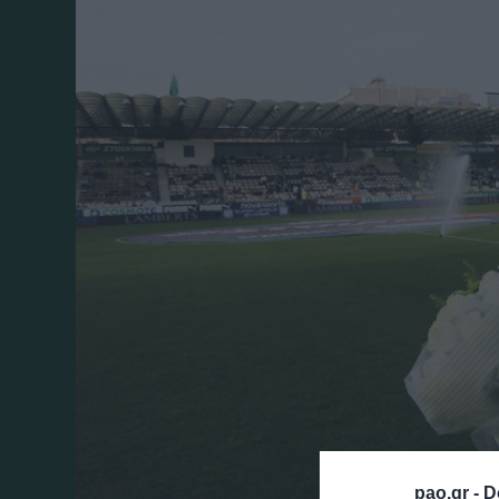
pao.gr -
D