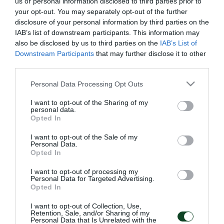
us or personal information disclosed to third parties prior to
Παναθηναϊκού το 2013, είχε υπογράψει το πρώτο
your opt-out. You may separately opt-out of the further
disclosure of your personal information by third parties on the
του επαγγελματικό συμβόλαιο τον Οκτώβριο του
IAB’s list of downstream participants. This information may
2021 και ήταν μέλος της Κ19 που κατέκτησε το
also be disclosed by us to third parties on the
IAB’s List of
Downstream Participants
that may further disclose it to other
πρωτάθλημα το 2022.
third parties.
«Νιώθω πολύ χαρούμενος που βρίσκομαι από
Please note that this website/app uses one or more Google
Personal Data Processing Opt Outs
services and may gather and store information including but
μικρός στον Παναθηναϊκό και που φτάνω στο
not limited to your visit or usage behaviour. You may click to
I want to opt-out of the Sharing of my
σημείο να ανανεώσω το συμβόλαιό μου. Ο στόχος
personal data.
grant or deny consent to Google and its third-party tags to
Opted In
use your data for below specified purposes in below Google
μου είναι μέσα απ’ αυτό το συμβόλαιο να μπορέσω
consent section.
I want to opt-out of the Sale of my
να βοηθήσω τη Β’ ομάδα, όπου αγωνίζομαι αυτή τη
Personal Data.
Opted In
στιγμή, αλλά να φτάσω και στην πρώτη ομάδα»
δήλωσε ο Νάσος Νταμπίζας μετά την υπογραφή του
I want to opt-out of processing my
Personal Data for Targeted Advertising.
νέου συμβολαίου.
Opted In
I want to opt-out of Collection, Use,
Retention, Sale, and/or Sharing of my
Personal Data that Is Unrelated with the