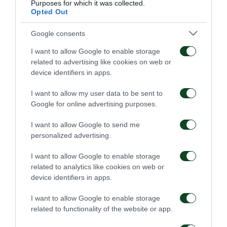
Purposes for which it was collected.
Opted Out
ΜΕΤΑΓΡΑΦΙΚΑ
Google consents
I want to allow Google to enable storage
related to advertising like cookies on web or
device identifiers in apps.
I want to allow my user data to be sent to
Στον Παναθηναϊκό ο
Στον Παναθηναϊκό ο
Google for online advertising purposes.
Λιβάι Γκαρσία
Κινγκς Κάνγκουα
I want to allow Google to send me
05/08/2026
31/07/2026
personalized advertising.
I want to allow Google to enable storage
related to analytics like cookies on web or
device identifiers in apps.
I want to allow Google to enable storage
related to functionality of the website or app.
Στην Καραγκιουμριούκ
Ολοκλήρωση
ο Σιώπης
συνεργασίας με τον