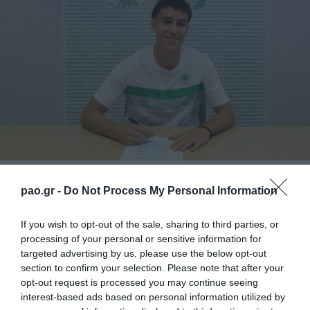
Η ΠΑΕ Παναθηναϊκός ανακοινώνει την ανανέωση
pao.gr -
Do Not Process My Personal Information
συμβολαίου του Νάσου Νταμπίζα. Ο 19χρονος
If you wish to opt-out of the sale, sharing to third parties, or
Έλληνας επιθετικός υπέγραψε νέο συμβόλαιο, με το
processing of your personal or sensitive information for
οποίο παραμένει στην ομάδα έως τον Ιούνιο του
targeted advertising by us, please use the below opt-out
2026 ενισχύοντας τον Παναθηναϊκό Β.
section to confirm your selection. Please note that after your
opt-out request is processed you may continue seeing
interest-based ads based on personal information utilized by
Ο Νάσος, ο οποίος εντάχθηκε στην Ακαδημία του