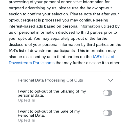
ομάδα, να πετύχουμε στόχους και με πολλή δουλειά
processing of your personal or sensitive information for
targeted advertising by us, please use the below opt-out
θα προσπαθήσω να τα καταφέρω. Λίγους μήνες
section to confirm your selection. Please note that after your
πριν μπορεί να μην πίστευα όλα όσα ζω το τελευταίο
opt-out request is processed you may continue seeing
interest-based ads based on personal information utilized by
διάστημα στον Παναθηναϊκό. Πάντα μέσα μου
us or personal information disclosed to third parties prior to
πίστευα ότι θα γυρίσω εδώ, θα παίξω και θα δεχθώ
your opt-out. You may separately opt-out of the further
disclosure of your personal information by third parties on the
την αγάπη του συλλόγου και του κόσμου. Έτυχε να
IAB’s list of downstream participants. This information may
γίνει τώρα αυτό, είμαι ευγνώμων γι’ αυτό και ζω το
also be disclosed by us to third parties on the
IAB’s List of
Downstream Participants
that may further disclose it to other
όνειρό μου! Δεν θέλω να σκέφτομαι πολύ
third parties.
μελλοντικά γιατί μου αρέσει πολύ να ζω το σήμερα,
Please note that this website/app uses one or more Google
Personal Data Processing Opt Outs
το παρόν με τον Παναθηναϊκό. Το πάω βήμα- βήμα
services and may gather and store information including but
και μελλοντικά ό,τι έρθει θα είναι καλό. Κάποια
not limited to your visit or usage behaviour. You may click to
I want to opt-out of the Sharing of my
personal data.
grant or deny consent to Google and its third-party tags to
στιγμή στην καριέρα μου θα ήθελα να παίξω κι εκτός
Opted In
use your data for below specified purposes in below Google
Ελλάδας, αλλά κάθετι στην ώρα του».
consent section.
I want to opt-out of the Sale of my
Personal Data.
Opted In