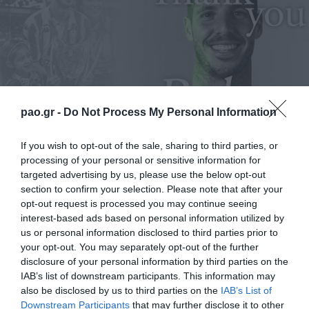
pao.gr -
Do Not Process My Personal Information
If you wish to opt-out of the sale, sharing to third parties, or
processing of your personal or sensitive information for
targeted advertising by us, please use the below opt-out
H ΠΑΕ Παναθηναϊκός ανακοινώνει την ολοκλήρωση
section to confirm your selection. Please note that after your
της συνεργασίας της με τον Ρουμπέν Πέρεθ. Ο
opt-out request is processed you may continue seeing
interest-based ads based on personal information utilized by
Ισπανός μέσος εντάχθηκε στο ρόστερ του
us or personal information disclosed to third parties prior to
Τριφυλλιού το 2021. Στην τετραετή παρουσία του
your opt-out. You may separately opt-out of the further
disclosure of your personal information by third parties on the
συνέβαλε στην προσπάθεια της ομάδας, φόρεσε το
IAB’s list of downstream participants. This information may
περιβραχιόνιο του αρχηγού και πανηγύρισε την
also be disclosed by us to third parties on the
IAB’s List of
Downstream Participants
that may further disclose it to other