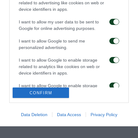
related to advertising like cookies on web or
device identifiers in apps.
I want to allow my user data to be sent to
Google for online advertising purposes.
I want to allow Google to send me
personalized advertising.
Στην Καραγκιουμριούκ
Ολοκλήρωση
ο Σιώπης
συνεργασίας με τον
I want to allow Google to enable storage
Γεντβάι
related to analytics like cookies on web or
27/07/2026
26/07/2026
device identifiers in apps.
I want to allow Google to enable storage
related to functionality of the website or app.
CONFIRM
I want to allow Google to enable storage
related to personalization.
Data Deletion
Data Access
Privacy Policy
Δανεικός ο Σώκος
Δανεικός ο Βύντρα
I want to allow Google to enable storage
related to security, including authentication
functionality and fraud prevention, and other