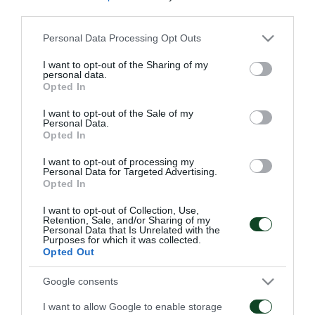
κατάκτηση δύο Κυπέλλων Ελλάδας. Κατέγραψε 118
third parties.
συμμετοχές και 1 γκολ σε όλες τις διοργανώσεις.
Please note that this website/app uses one or more Google
Personal Data Processing Opt Outs
services and may gather and store information including but
Ρουμπέν, σε ευχαριστούμε και σου ευχόμαστε καλή
not limited to your visit or usage behaviour. You may click to
I want to opt-out of the Sharing of my
personal data.
επιτυχία στα επόμενα βήματα της καριέρας σου!
grant or deny consent to Google and its third-party tags to
Opted In
use your data for below specified purposes in below Google
consent section.
I want to opt-out of the Sale of my
Personal Data.
Opted In
ΜΕΤΑΓΡΑΦΙΚΑ
I want to opt-out of processing my
Personal Data for Targeted Advertising.
Opted In
I want to opt-out of Collection, Use,
Retention, Sale, and/or Sharing of my
Personal Data that Is Unrelated with the
Purposes for which it was collected.
Opted Out
Στον Παναθηναϊκό ο
Στον Παναθηναϊκό ο
Λιβάι Γκαρσία
Κινγκς Κάνγκουα
Google consents
I want to allow Google to enable storage
05/08/2026
31/07/2026